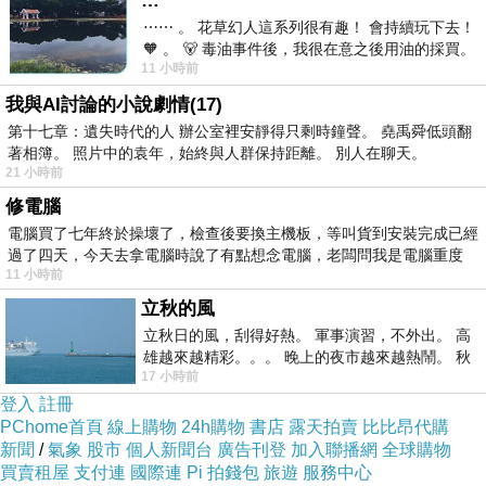
…
⋯⋯ 。 花草幻人這系列很有趣！ 會持續玩下去！
🧡 。 🐻 毒油事件後，我很在意之後用油的採買。
11 小時前
前天購買了我之前就很愛
我與AI討論的小說劇情(17)
第十七章：遺失時代的人 辦公室裡安靜得只剩時鐘聲。 堯禹舜低頭翻
裊裊輕煙
著相簿。 照片中的袁年，始終與人群保持距離。 別人在聊天。
21 小時前
修電腦
電腦買了七年終於操壞了，檢查後要換主機板，等叫貨到安裝完成已經
過了四天，今天去拿電腦時說了有點想念電腦，老闆問我是電腦重度
11 小時前
陽光下的菩薩
立秋的風
立秋日的風，刮得好熱。 軍事演習，不外出。 高
雄越來越精彩。。。 晚上的夜市越來越熱鬧。 秋
17 小時前
天的風刮得很熱 夜遊消暑熱。。。
登入
註冊
彆扭的美少女
PChome首頁
線上購物
24h購物
書店
露天拍賣
比比昂代購
新聞
/
氣象
股市
個人新聞台
廣告刊登
加入聯播網
全球購物
買賣租屋
支付連
國際連
Pi 拍錢包
旅遊
服務中心