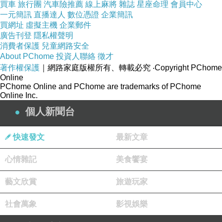
買車
旅行團
汽車險推薦
線上麻將
雜誌
星座命理
會員中心
一元簡訊
直播達人
數位憑證
企業簡訊
買網址
虛擬主機
企業郵件
許多文物
廣告刊登
隱私權聲明
消費者保護
兒童網路安全
About PChome
投資人聯絡
徵才
著作權保護
｜網路家庭版權所有、轉載必究
‧Copyright PChome
Online
PChome Online and PChome are trademarks of PChome
Online Inc.
上樓去看看
個人新聞台
快速發文
最新文章
心情雜記
美食饗宴
一樣的佈置 取景不同 感覺也不同
藝文欣賞
旅遊玩家
社會萬象
影視娛樂