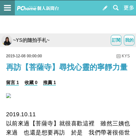
~YS的隨拍手札~
訂閱
我的
2019-12-08 00:00:00
KYS
再訪【菩薩寺】尋找心靈的寧靜力量
留言 1
收藏 0
推薦 1
2019.10.11
以前來過【菩薩寺】就很喜歡這裡 雖然三姨也
來過 也還是想要再訪 於是 我們帶著很俗世