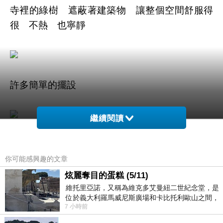
寺裡的綠樹 遮蔽著建築物 讓整個空間舒服得
很 不熱 也寧靜
許多簡單的擺設
繼續閱讀
美在心中 說的真好的一句話
你可能感興趣的文章
炫麗奪目的蛋糕 (5/11)
維托里亞諾，又稱為維克多艾曼紐二世紀念堂，是
位於義大利羅馬威尼斯廣場和卡比托利歐山之間，
許多佛教文物
7 小時前
用以紀念統一義大利統一後的的第一位國