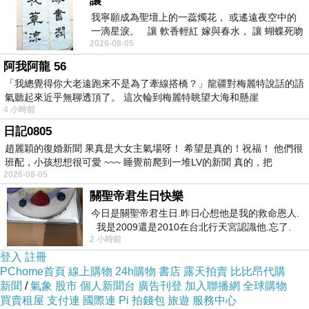
讓
我寧願成為聖壇上的一蕊燭花， 或遙遠夜空中的
一滴星淚。 讓 軟香輕紅 嫁與春水， 讓 蝴蝶死吻
2026-08-05
夏日最後一瓣玫瑰， 讓
阿我阿龍 56
「我總覺得你大老遠跑來不是為了牽線搭橋？」龍疆對梅麗特說話的語
氣聽起來近乎無聊透頂了。 這次輪到梅麗特眺望大海和懸崖
4 小時前
日記0805
趙麗穎的復婚新聞 果真是大女主氣場呀！ 希望是真的！祝福！ 他們很
班配，小孩想想很可愛 ~~~ 睡覺前爬到一堆LV的新聞 真的，把
2026-08-05
關聖帝君生日快樂
今日是關聖帝君生日.昨日心想他是我的救命恩人.
我是2009還是2010在台北行天宮認識他.忘了.
2 小時前
一個奇摩交友的網友學
登入
註冊
PChome首頁
線上購物
24h購物
書店
露天拍賣
比比昂代購
新聞
/
氣象
股市
個人新聞台
廣告刊登
加入聯播網
全球購物
買賣租屋
支付連
國際連
Pi 拍錢包
旅遊
服務中心