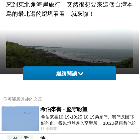
來到東北角海岸旅行 突然很想要來這個台灣本
島的最北邊的燈塔看看 就來囉！
繼續閱讀
來了之後才發現 燈塔週一公休 不能進去參
觀 不能拍到喜歡的照片了 好可惜喔！
你可能感興趣的文章
希伯來書 - 堅守盼望
希伯來書10:19-10:25 10:19弟兄們、我們既因耶
穌的血、得以坦然進入至聖所、 10:20是藉着他給
13 小時前
我們開了一條又新又活的路從幔子經過