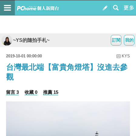
~YS的隨拍手札~
訂閱
我的
2019-10-01 00:00:00
KYS
台灣最北端【富貴角燈塔】沒進去參
觀
留言 3
收藏 0
推薦 15