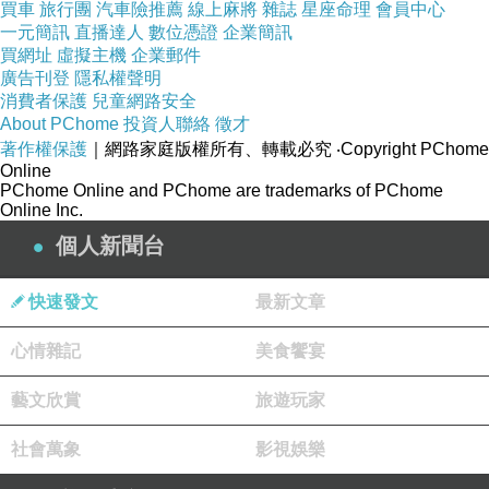
買車
旅行團
汽車險推薦
線上麻將
雜誌
星座命理
會員中心
一元簡訊
直播達人
數位憑證
企業簡訊
買網址
虛擬主機
企業郵件
廣告刊登
隱私權聲明
消費者保護
兒童網路安全
About PChome
投資人聯絡
徵才
還是幫哥哥在門口拍張照片吧！
著作權保護
｜網路家庭版權所有、轉載必究
‧Copyright PChome
Online
PChome Online and PChome are trademarks of PChome
Online Inc.
個人新聞台
快速發文
最新文章
心情雜記
美食饗宴
藝文欣賞
旅遊玩家
社會萬象
影視娛樂