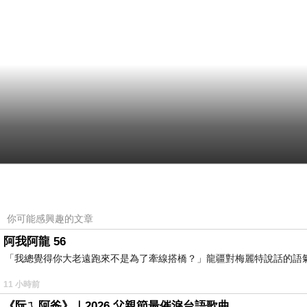
你可能感興趣的文章
阿我阿龍 56
「我總覺得你大老遠跑來不是為了牽線搭橋？」龍疆對梅麗特說話的語
11 小時前
《阮ㄟ阿爸》｜2026 父親節最催淚台語歌曲