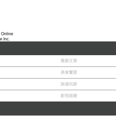
 Online
 Inc.
最新文章
美食饗宴
旅遊玩家
影視娛樂