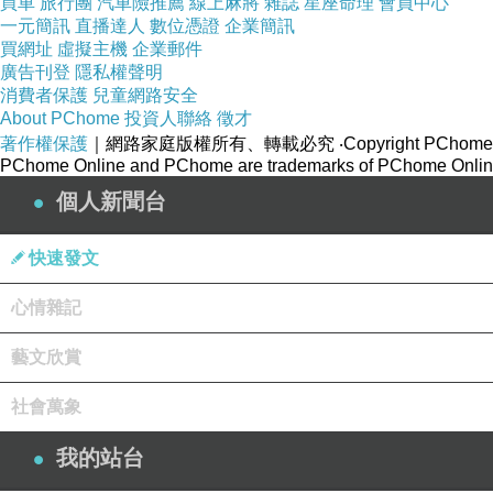
買車
旅行團
汽車險推薦
線上麻將
雜誌
星座命理
會員中心
一元簡訊
直播達人
數位憑證
企業簡訊
買網址
虛擬主機
企業郵件
廣告刊登
隱私權聲明
消費者保護
兒童網路安全
About PChome
投資人聯絡
徵才
著作權保護
｜網路家庭版權所有、轉載必究
‧Copyright PChome
PChome Online and PChome are trademarks of PChome Online
個人新聞台
快速發文
心情雜記
藝文欣賞
社會萬象
我的站台