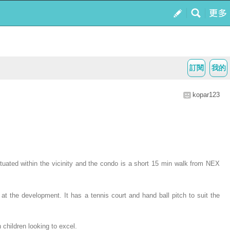
訂閱
我的
kopar123
tuated within the vicinity and the condo is a short 15 min walk from NEX
e at the development. It has a tennis court and hand ball pitch to suit the
h children looking to excel.