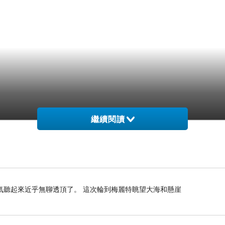
繼續閱讀
氣聽起來近乎無聊透頂了。 這次輪到梅麗特眺望大海和懸崖