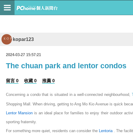
kopar123
2024-03-27 15:57:21
The chuan park and lentor condos
留言 0
收藏 0
推薦 0
Concerning a condo that is situated in a well-connected neighbourhood,
Shopping Mall. When driving, getting to Ang Mo Kio Avenue is quick bec
Lentor Mansion
is an ideal place for families to enjoy their outdoor acti
sporting fraternity.
For something more quiet, residents can consider the
Lentoria
. The facili