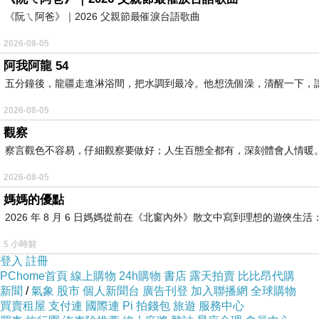
《阮ㄟ阿爸》｜2026 父親節最催淚台語歌曲
2026-08-05
阿我阿龍 54
五分鐘後，龍疆走進淋浴間，把水調到最冷。他想洗個澡，清醒一下，
2026-08-05
觀察
察言觀色不容易，仔細觀察要做好；人生百態全都有，深刻體會人情暖
2026-08-05
媽媽的優點
2026 年 8 月 6 日媽媽從前在《北窗內外》散文中寫到理想的遊
5 小時前
登入
註冊
PChome首頁
線上購物
24h購物
書店
露天拍賣
比比昂代購
新聞
/
氣象
股市
個人新聞台
廣告刊登
加入聯播網
全球購物
買賣租屋
支付連
國際連
Pi 拍錢包
旅遊
服務中心