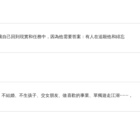
讓自己回到現實和任務中，因為他需要答案：有人在追殺他和緋忘
。
俠生活：不結婚、不生孩子、交女朋友、做喜歡的事業、單獨遊走江湖⋯⋯，