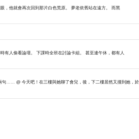
眼，他就會再次回到那片白色荒原。 夢老依舊站在遠方。 而黑
間有著厭世的感覺，打了很多結，讓人心頭緊緊的
本書所寫的是跟自己和解的過程，和解的結果不一
，一個又一個少男少女的自白，家庭條件很好，但
課時有人偷看論壇。 下課時全班在討論卡組。 甚至連午休，都有人
，僥倖活下來的人，又有幾多能真正活出自己的人
儕關係、婚姻關係、溝通問題、生死問題、學業問
句…… @ 今天吧！在三樓與她聊了會兒，後，下二樓居然又撞到她，
慨。
不斷回顧過去），而是感受那些細碎的情感。我們
他們的需求。大部分人也是需要愛和肯定，那就給
閱讀，這確實是一本很精彩的小說。