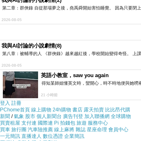
我與AI討論的小說劇情(2)
第二章：群俠錄 自從那場夢之後，堯禹舜開始害怕睡覺。 因為只要閉上
《那些少女沒有抵達》的調子非常沉鬱，字裏行
2026-08-05
多方面的解讀，而有時候根本沒有標準答案。這
我與AI討論的小說劇情(8)
小說的心理描述寫得很細膩，人物彷彿躍於紙上
第八章：被輔導的人 《群俠錄》越來越紅後，學校開始變得奇怪。 上
巨大的壓力下，沒有自我，甚至失去生存的動力
2026-08-05
英語小教室，saw you again
書中有許多值得思考的地方，包括家庭關係、同
得知某師姐懂英文時，蠻開心，時不時地便與她嘮兩
多或少會有我們的成長片段，也有我們的生活感
21 小時前
登入
註冊
閱讀此書大概不是要追求情節的推進（所以小說
PChome首頁
線上購物
24h購物
書店
露天拍賣
比比昂代購
新聞
/
氣象
股市
個人新聞台
廣告刊登
加入聯播網
全球購物
人還沒抵達，我們不該隔岸觀火，而是好好回應
買賣租屋
支付連
國際連
Pi 拍錢包
旅遊
服務中心
買車
旅行團
汽車險推薦
線上麻將
雜誌
星座命理
會員中心
一元簡訊
直播達人
數位憑證
企業簡訊
縱使《那些少女沒有抵達》很沉重，但還是推薦