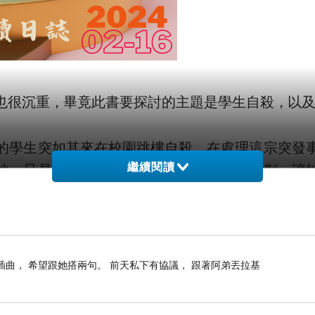
也很沉重，畢竟此書要探討的主題是學生自殺，以
的學生突如其來在校園跳樓自殺，在處理這宗突發
她，只是不斷對她提出要求，總對她提出批判，讓
繼續閱讀
，令她越活越憂鬱，而她的父親一直袖手旁觀，從
試掙脫母親的掣肘，但跌跌撞撞之後還是回歸家庭
樂。
插曲， 希望跟她搭兩句。 前天私下有協議， 跟著阿弟丟拉基
直活得不痛不癢。直到學生突然自殺迫著她重新檢
的故事，都有不為人知的另一面。