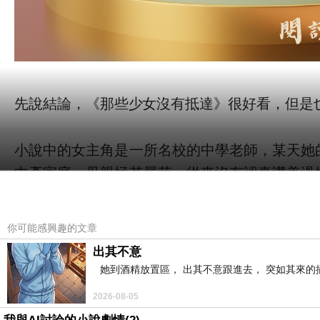
先說結論，《那些少女沒有抵達》很好看，但是
小說中的女主角是一所名校的中學老師，某天她
中產家庭，母親極其嚴苛，從來沒有認真讚美過
過程中，她所珍視的每一樣東西都會被母親奪走
自殺，卻最終陰差陽錯沒有死去。此後她曾經嘗
你可能感興趣的文章
婚姻，而她再沒有力氣掙扎，也沒有力氣感受快
出其不意
她到酒精放置區， 出其不意跟進去， 突如其來的
從十七歲想自殺開始，她又活多了十七年，卻一
2026-08-05
程中她嘗試了解學生的心情，每一個人都有自己