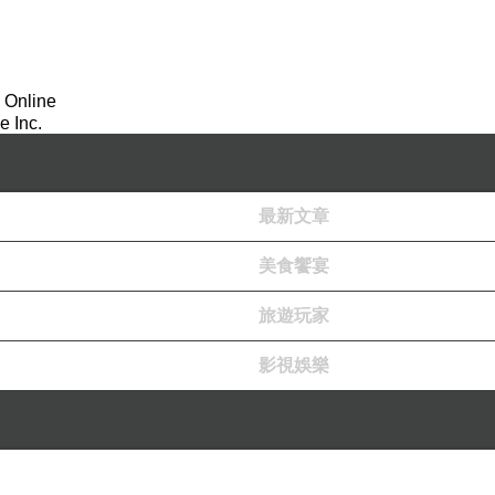
 Online
 Inc.
麼想我們。
最新文章
美食饗宴
烈的壓制。他們適應了上一代施加的暴力，卻被禁止
旅遊玩家
享受一切幸福的正當性。
影視娛樂