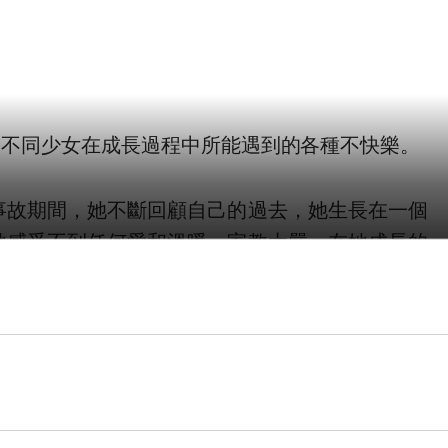
及不同少女在成長過程中所能遇到的各種不快樂。
事故期間，她不斷回顧自己的過去，她生長在一個
她感受不到任何愛和溫暖。家教太嚴，在她成長的
來沒有拯救她的意思。她曾經想過在十八歲的前夕
，並再次任由母親擺佈，為她安排工作，為她安排
視人生，她在追求什麼，又能為自己做什麼……過