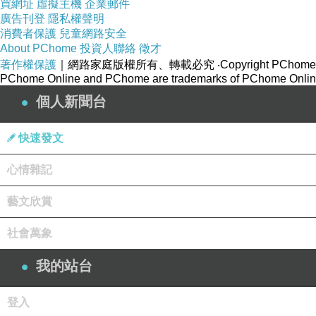
買網址
虛擬主機
企業郵件
廣告刊登
隱私權聲明
消費者保護
兒童網路安全
最後，跟大家分享一下書中摘句：
About PChome
投資人聯絡
徵才
著作權保護
｜網路家庭版權所有、轉載必究
‧Copyright PChome
PChome Online and PChome are trademarks of PChome Online
無能的人才會選擇暴力。
個人新聞台
我們實際上怎麼想不重要，重要的是別人怎
快速發文
放下很難，不要拿著就容易多了。
心情雜記
在青少年這個「合成自我」的階段，遇到強
藝文欣賞
老化是生命的最佳解，只有老化，才能取得
社會萬象
選你所愛，愛你所選
我的站台
人生很短，為什麼要將就。
登入
世界太美了，就等他值得