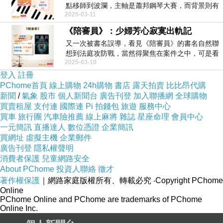
點移師到波瀾，主軸是蕭邦鋼琴大賽，而背景則有
2025-03-11
停不了的恐怖...
《陪審員》：少婦芳心寂寞出軌記
又一次被書名誤導，看見《陪審員》的書名自然聯
想到法庭攻防戰，當然得聚焦在案件之中，可是看
2025-03-10
著看著怎麼變...
登入
註冊
PChome首頁
線上購物
24h購物
書店
露天拍賣
比比昂代購
新聞
/
氣象
股市
個人新聞台
廣告刊登
加入聯播網
全球購物
買賣租屋
支付連
國際連
Pi 拍錢包
旅遊
服務中心
買車
旅行團
汽車險推薦
線上麻將
雜誌
星座命理
會員中心
一元簡訊
直播達人
數位憑證
企業簡訊
買網址
虛擬主機
企業郵件
廣告刊登
隱私權聲明
消費者保護
兒童網路安全
About PChome
投資人聯絡
徵才
著作權保護
｜網路家庭版權所有、轉載必究
‧Copyright PChome
Online
PChome Online and PChome are trademarks of PChome
Online Inc.