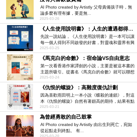
AI Photo created by Artistly 父母責備孩子時，無
論多麼有理有據，要是無...
2025-03-26
《人生使用說明書》：人生的遭遇都得到靈魂允許
先說一說結論，《人生使用說明書》是一本可以讓
每一個人得到不同啟發的好書，對靈魂和靈界有興
2025-03-25
趣的人都應該...
《馬克白的命數》：宿命論VS自由意志
第一次看香港作家譚劍的小說，主要是被這本書的
主題所吸引。從書名《馬克白的命數》就可以聯想
2025-03-24
到此書與「命...
《仇恨的螺旋》：高難度復仇計劃
因為喜歡雨田明上一本小說《蝶殺的連鎖》，對這
本《仇恨的螺旋》自然有著頗高的期待，結果有點
2025-03-21
失望。 先...
為曾經勇敢的自己鼓掌
AI Photo created by Artistly 由出生到死亡，宛如
從起點走到終點。 有...
2025-03-20