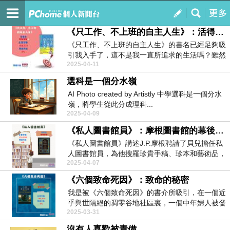
小說日記
訂閱
我的
《只工作、不上班的自主人生》：活得像自己
《只工作、不上班的自主人生》的書名已經足夠吸
引我入手了，這不是我一直所追求的生活嗎？雖然
2025-04-11
說我想退休，...
選科是一個分水嶺
AI Photo created by Artistly 中學選科是一個分水
嶺，將學生從此分成理科...
2025-04-09
《私人圖書館員》：摩根圖書館的幕後功臣
《私人圖書館員》講述J.P.摩根聘請了貝兒擔任私
人圖書館員，為他搜羅珍貴手稿、珍本和藝術品，
2025-04-07
打造出摩...
《六個致命死因》：致命的秘密
我是被《六個致命死因》的書介所吸引，在一個近
乎與世隔絕的凋零谷地社區裏，一個中年婦人被發
2025-03-31
現死於屋內，...
沒有人喜歡被責備