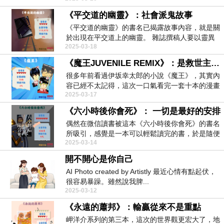
《平交道的幽靈》：社會派鬼故事
《平交道的幽靈》的書名已揭露故事內容，就是關
於出現在平交道上的幽靈。 雜誌撰稿人要以靈異
2025-03-18
事件為題撰...
《魔王JUVENILE REMIX》：是救世主還是魔王？
很多年前看過伊坂幸太郎的小說《魔王》，其實內
容已經不太記得，這次一口氣看完一套十本的漫畫
2025-03-17
版《魔王JU...
《六小時後你會死》： 一切是最好的安排
偶然在微信讀書被這本《六小時後你會死》的書名
所吸引，感覺是一本可以輕鬆讀完的書，於是隨便
2025-03-14
翻開這一本，...
開不開心是你自己
AI Photo created by Artistly 最近心情有點起伏，
很容易暴躁。雖然說我脾...
2025-03-12
《永遠的蕭邦》：輸贏從來不是重點
岬洋介系列的第三本，這次的世界觀更宏大了，地