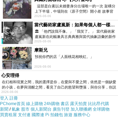
那個老師的種種問題，可是對方不改善、學校
這部是白素以未婚妻身分出場唯一的一次 架構分
上下半場，中場則在《原子空間》開小差 故事背
不處理，學生只能默默承受，但求這學年盡快
2026-08-06
景影射西藏境外流亡 地下組織
過去，皆因現在的制度不容許學生挑選自己喜
當代藝術家盧嵐新：如果每個人都一樣，這世界該有多無聊？
歡的老師。
🏛️ 「他們說我不像。」「我笑了。」 當代藝術家
盧嵐新在此幅兼具古典典雅與當代抽象語彙的新作
2026-08-06
中，以沈靜的藍色空間為背景，描繪了
一個好老師可以提高學生的學習興趣，讓學生
摩斯兄
預祝你們的店「人面桃花相映紅。」
積極學習，而令學生討厭上學的老師無論如何
也稱不上好老師。
2026-08-06
心安理得
在幻相和現實之間，我的選擇是你，在愛與不愛之間，依然是一個缺愛
每一位老師也有其專業，只是教得到不代表教
的小孩，在夢與清醒之間，看見了自己的慾望和墮落，與你分享，你説
得好，老師本身可以是真材實學，但教得不好
2026-08-06
登入
註冊
且沒耐性，一切也是徒然。最糟糕的老師甚至
PChome首頁
線上購物
24h購物
書店
露天拍賣
比比昂代購
讓學生產生厭學情緒，有的學生因為討厭那個
新聞
/
氣象
股市
個人新聞台
廣告刊登
加入聯播網
全球購物
買賣租屋
支付連
國際連
Pi 拍錢包
旅遊
服務中心
老師，連帶那一科也討厭起來，成績自然越來