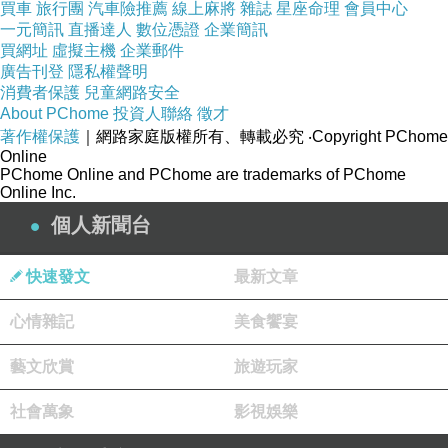
買車
旅行團
汽車險推薦
線上麻將
雜誌
星座命理
會員中心
越差。
一元簡訊
直播達人
數位憑證
企業簡訊
買網址
虛擬主機
企業郵件
廣告刊登
隱私權聲明
一個學生會遇到怎樣的老師，當然不應講求彩
消費者保護
兒童網路安全
About PChome
投資人聯絡
徵才
數，學校有責任把好關，確保每一位老師都認
著作權保護
｜網路家庭版權所有、轉載必究
‧Copyright PChome
真教學而不是得過且過，確保每一位學生也能
Online
PChome Online and PChome are trademarks of PChome
笑著上學笑著回家。
Online Inc.
個人新聞台
快速發文
最新文章
有條件的愛
上一篇：
心情雜記
美食饗宴
痛苦的盡頭
下一篇：
藝文欣賞
旅遊玩家
社會萬象
影視娛樂