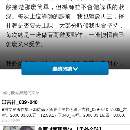
般痛楚那麼簡單，但導師並不會體諒我的狀
況。每次上這導師的課前，我也猶豫再三，掙
扎著是否要去上課，大部分時候我也會堅持，
每次總是一邊做著高難度動作，一邊懊惱自己
怎麼又來受苦。
我必須強調，我上另一堂運動課時非常開心，
繼續閱讀
所以我並不是逃避做運動，只是真的不喜歡這
導師的教導方式，因此對上這一課心生抗拒。
幸運的是，我可以選擇「逃學」而不用受懲
你可能感興趣的文章
罰，而下一期報名時我可以避開這導師的課。
◎吉祥_039~040
■潘文良著作集＞勵益品＞魚雁千里共今緣＞吉祥_039~040 ▽039_吉
祥。2006.03.03.五 12:59:17 ▽040_吉祥。2006.03.16.四 00:00:
然而，中小學生遇到不喜歡的老師卻無法逃
2026-08-06
學，只能每天愁眉苦臉上學，就算向學校反映
典藏封面聊兩句-【天外金球】