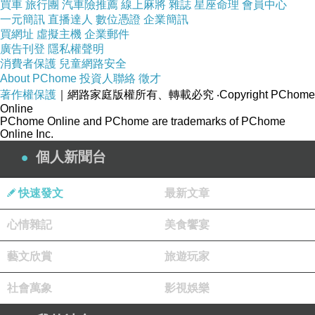
買車
旅行團
汽車險推薦
線上麻將
雜誌
星座命理
會員中心
別人推介的書會看看簡介判斷內容是否適合自
一元簡訊
直播達人
數位憑證
企業簡訊
己，在書海中會吸引我點進去看的（好啦，我
買網址
虛擬主機
企業郵件
廣告刊登
隱私權聲明
必須承認我幾乎只看電子書，買的／借的都是
消費者保護
兒童網路安全
電子書，所以都是點進去而不是在書店翻翻
About PChome
投資人聯絡
徵才
著作權保護
｜網路家庭版權所有、轉載必究
‧Copyright PChome
看），通常是書名吸引到我，看過簡介覺得有
Online
趣便會看看評論，評論普遍好的便會入手，評
PChome Online and PChome are trademarks of PChome
Online Inc.
論一般的我會試讀一下，試讀我通常只看一兩
個人新聞台
段，如果頭兩段能讓我覺得文字不錯會買下來
（如果是從圖書館借書，我幾乎不會試讀直接
快速發文
最新文章
便借），如果頭兩段未能吸引到我的便會放
心情雜記
美食饗宴
棄。
藝文欣賞
旅遊玩家
結果啊，書越買越多，因為電子書沒有庫存問
社會萬象
影視娛樂
題，完全是無痛入手，但書買太多，很多時買