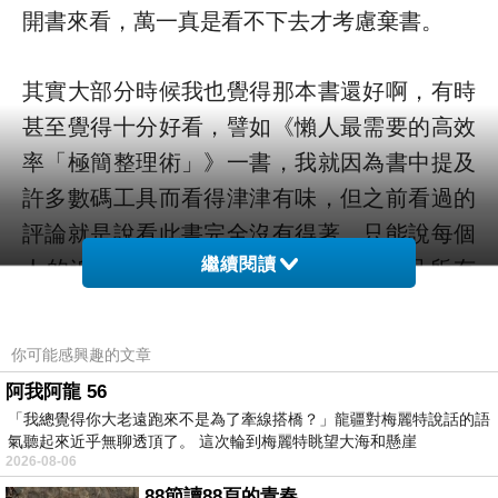
開書來看，萬一真是看不下去才考慮棄書。
其實大部分時候我也覺得那本書還好啊，有時
甚至覺得十分好看，譬如《懶人最需要的高效
率「極簡整理術」》一書，我就因為書中提及
許多數碼工具而看得津津有味，但之前看過的
評論就是說看此書完全沒有得著。只能說每個
人的追求也不同，一本書自然無法滿足所有
繼續閱讀
人。
你可能感興趣的文章
買書的話我會謹慎一點，畢竟是要花錢啊，所
阿我阿龍 56
以買之前都會先看過評論，亦有時是看到別人
「我總覺得你大老遠跑來不是為了牽線搭橋？」龍疆對梅麗特說話的語
推介，覺得對口味便立即買下來。有時開書後
氣聽起來近乎無聊透頂了。 這次輪到梅麗特眺望大海和懸崖
2026-08-06
發現此書不如預期，甚至覺得很厭煩，這樣囉
88節讀88頁的青春