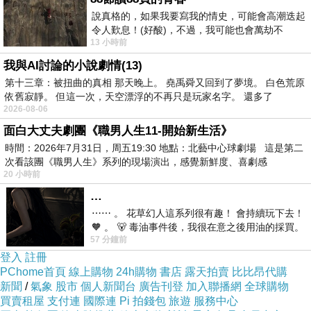
囉唆唆或是不知所云的書，為什麼會有人喜歡
說真格的，如果我要寫我的情史，可能會高潮迭起
呢？看完全書後，又看到有人推介此書。
令人歎息！(好酸)，不過，我可能也會萬劫不
13 小時前
復...，每天跪鍵盤還是被判了花心的罪
我與AI討論的小說劇情(13)
然後我不禁懷疑自己，是我看不懂嗎？為什麼
第十三章：被扭曲的真相 那天晚上。 堯禹舜又回到了夢境。 白色荒原
我覺得一點也不好看的書，別人會大力推介
依舊寂靜。 但這一次，天空漂浮的不再只是玩家名字。 還多了
2026-08-06
呢？而且評論也普遍正面啊。
面白大丈夫劇團《職男人生11-開始新生活》
時間：2026年7月31日，周五19:30 地點：北藝中心球劇場 這是第二
當然有時看評論時會看到同一本書有人盛讚有
次看該團《職男人生》系列的現場演出，感覺新鮮度、喜劇感
20 小時前
人勁踩，要相信哪一個評論只能靠自己判斷，
…
因為閱讀真的是很個人的事，說得白一點，別
⋯⋯ 。 花草幻人這系列很有趣！ 會持續玩下去！
🧡 。 🐻 毒油事件後，我很在意之後用油的採買。
人的閱讀感受都與你無關，是否喜歡一本書純
57 分鐘前
前天購買了我之前就很愛
粹是你的感受，根本沒有基準可尋。
登入
註冊
PChome首頁
線上購物
24h購物
書店
露天拍賣
比比昂代購
新聞
/
氣象
股市
個人新聞台
廣告刊登
加入聯播網
全球購物
我的選書標準呢，喜歡的作者毫不猶豫入手，
買賣租屋
支付連
國際連
Pi 拍錢包
旅遊
服務中心