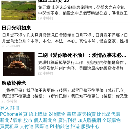
攝政王追妻 10
第五章 山河未定御書房偏殿內，熒瑩火光在空氣
中閃爍不定。偏殿之中是個暫時辦公處，供攝政王
19 小時前
於皇宮內廷裡處理公務已然很多年。房內
日月光明如來
日月豈不淨？凡夫見月雲遮見日雲障便言日月不淨，日月豈不淨耶？日
月豈為汝分別？本淨、本念、本法、本心。真性本然，體自空寂，性相
2026-08-09
二刷《愛你致死不渝》：愛情故事未必是浪漫故事
此刻的痛與呼吸
妮琪打算辭掉樂器行工作，她說她的夢想是寫作，
結合得天衣無縫
並提及她的創作內容。貝爾說原來她想寫浪漫故
22 小時前
事，妮琪回應：「不是浪漫故事，是愛情
你對我人格的貶低和傷害
應放於後念
更甚口語
（我生已盡）我已修不復更修（後悟）感冒已修不復更修（梵行已立）
這一生
我已證不復更證（後悟）（所作已辦）我已知不復更知（後悟）你又受
我沒有比現在更感痛心
23 小時前
登入
註冊
更對你感到絕望
PChome首頁
線上購物
24h購物
書店
露天拍賣
比比昂代購
..............................
新聞
/
氣象
股市
個人新聞台
廣告刊登
加入聯播網
全球購物
買賣租屋
支付連
國際連
Pi 拍錢包
旅遊
服務中心
那些年輕時彼此的約定