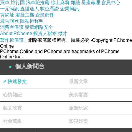
買車
旅行團
汽車險推薦
線上麻將
雜誌
星座命理
會員中心
已被撕裂成斑斑碎片
一元簡訊
直播達人
數位憑證
企業簡訊
買網址
那些一直以來留在心底的甜蜜
虛擬主機
企業郵件
廣告刊登
隱私權聲明
也正黯然出走
消費者保護
兒童網路安全
你的心已不在我這了
About PChome
投資人聯絡
徵才
著作權保護
｜網路家庭版權所有、轉載必究
‧Copyright PChome
再想都是折磨
Online
................................
PChome Online and PChome are trademarks of PChome
Online Inc.
那些曾聽我說幸福的人
個人新聞台
等到了神話破滅的結局
被你視作毀滅我們婚姻的詛咒
快速發文
最新文章
正如魔法般一一靈驗
面對作為幫凶的你
心情雜記
美食饗宴
我痛到無話可說
藝文欣賞
旅遊玩家
.................................
社會萬象
影視娛樂