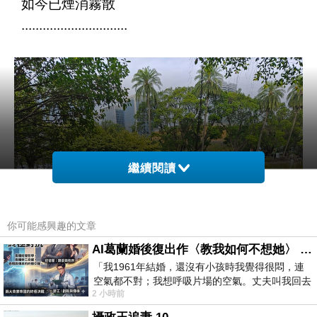
如今已煙消霧散
..............................
繼續閱讀
你可能感興趣的文章
AI葛蘭婚後復出作〈教我如何不想她〉 #戀上老電影 #葛蘭 #粟子
「我1961年結婚，還沒有小孩時我覺得很悶，連
空氣都不對；我想呼吸片場的空氣。丈夫叫我回去
2 小時前
試試看……拍了〈教我如何不想她〉（1963