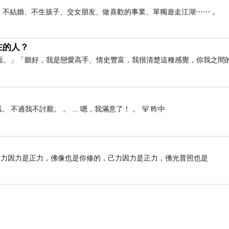
俠生活：不結婚、不生孩子、交女朋友、做喜歡的事業、單獨遊走江湖⋯⋯，
在的人？
面。」「聽好，我是戀愛高手、情史豐富，我很清楚這種感覺，你我之間
 不過我不討厭。 。 ... 嗯，我滿意了！ 。 🐻 昨中
己力因力是正力，佛像也是你修的，己力因力是正力，佛光普照也是