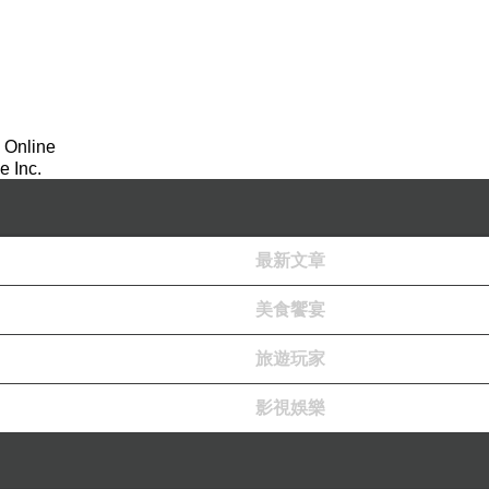
 Online
 Inc.
最新文章
美食饗宴
旅遊玩家
影視娛樂