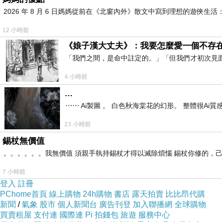
2026 年 8 月 6 日媽媽從前在《北窗內外》散文中寫到理想的遊
12 小時前
《娘子漢大丈夫》：我要怎麼愛一個不存
「我們之間，是命中註定的。」「但我們才初次見
4 小時前
…
⋯⋯ Ai製圖 。 白色秋海棠花的幻形。 整體很Ai質感。
23 小時前
錫杖無價值
。。。。。。我無價值 須親手執持錫杖才得以滅除煩惱 錫杖你修的，
7 小時前
登入
註冊
假日餐桌有魚有肉..........
PChome首頁
線上購物
24h購物
書店
露天拍賣
比比昂代購
新聞
/
氣象
股市
個人新聞台
廣告刊登
加入聯播網
全球購物
買賣租屋
支付連
國際連
Pi 拍錢包
旅遊
服務中心