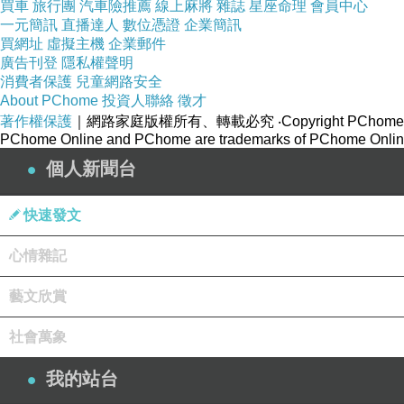
買車
旅行團
汽車險推薦
線上麻將
雜誌
星座命理
會員中心
一元簡訊
直播達人
數位憑證
企業簡訊
買網址
虛擬主機
企業郵件
廣告刊登
隱私權聲明
消費者保護
兒童網路安全
About PChome
投資人聯絡
徵才
著作權保護
｜網路家庭版權所有、轉載必究
‧Copyright PChome
PChome Online and PChome are trademarks of PChome Online
個人新聞台
快速發文
心情雜記
藝文欣賞
社會萬象
我的站台