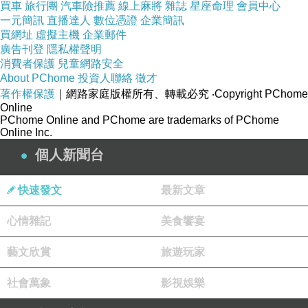
買車
旅行團
汽車險推薦
線上麻將
雜誌
星座命理
會員中心
一元簡訊
直播達人
數位憑證
企業簡訊
買網址
虛擬主機
企業郵件
廣告刊登
隱私權聲明
消費者保護
兒童網路安全
About PChome
投資人聯絡
徵才
著作權保護
｜網路家庭版權所有、轉載必究
‧Copyright PChome
Online
PChome Online and PChome are trademarks of PChome
Online Inc.
個人新聞台
快速發文
最新文章
鹹皮雞蛋三位一體..........
心情雜記
美食饗宴
藝文欣賞
旅遊玩家
社會萬象
影視娛樂