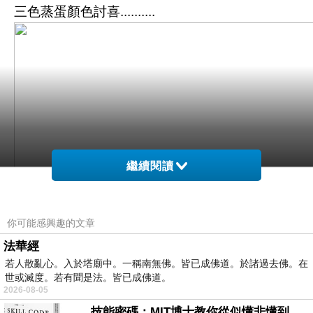
三色蒸蛋顏色討喜..........
繼續閱讀
你可能感興趣的文章
法華經
若人散亂心。入於塔廟中。一稱南無佛。皆已成佛道。於諸過去佛。在
世或滅度。若有聞是法。皆已成佛道。
2026-08-05
技能密碼：MIT博士教你從似懂非懂到穩定輸出，把專業變事業的職能升級攻略 /麥特．比恩(容錯)