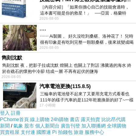
［內容介紹］「如果你擔心自己的技能會過時，
這本書可能是你的救星！」 ──亞當．格蘭特
2026-08-05
（Adam Grant），《
….
⋯⋯ Ai製圖 。 好久沒吃到桑椹、洛神花了！ 兒時
很有印象是有吃到完整一顆顆桑椹，後來就變成喝
2026-08-05
桑椹汁。 現在是連喝都沒喝
家常料理作法容易..........
雋刻沈默
雋刻沈默 夜，把影子拉成沈默 燈關上 也關上了對話 沸騰過的海水 終
於在礁石的懷抱中冷卻 结成一層 不再有起伏的鹽海
2026-08-05
汽車電池更換(115.8.5)
三輪車的電池發不起來了又要用充電方式看看也
111年的樣子汽車的是112年乾脆換新的好了~一樣
17 小時前
在阿炮電池買的漲了一百多塊吧
登入
註冊
PChome首頁
線上購物
24h購物
書店
露天拍賣
比比昂代購
新聞
/
氣象
股市
個人新聞台
廣告刊登
加入聯播網
全球購物
買賣租屋
支付連
國際連
Pi 拍錢包
旅遊
服務中心