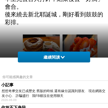
會合。
後來繞去新北耶誕城，剛好看到鼓鼓的
彩排。
繼續閱讀
你可能感興趣的文章
小記事
想想奇摩交友已成歷史.舊版的時候.還有緣分認識到朋友. 現在網路交
友小心. 詐騙盛行 我FB都沒在使用聊天
2026-08-09
你放不下身段