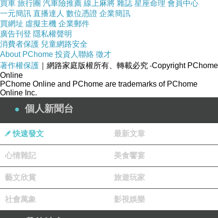
買車
旅行團
汽車險推薦
線上麻將
雜誌
星座命理
會員中心
一元簡訊
直播達人
數位憑證
企業簡訊
買網址
虛擬主機
企業郵件
廣告刊登
隱私權聲明
消費者保護
兒童網路安全
About PChome
投資人聯絡
徵才
著作權保護
｜網路家庭版權所有、轉載必究
‧Copyright PChome
Online
PChome Online and PChome are trademarks of PChome
Online Inc.
個人新聞台
快速發文
最新文章
心情雜記
美食饗宴
藝文欣賞
旅遊玩家
社會萬象
影視娛樂