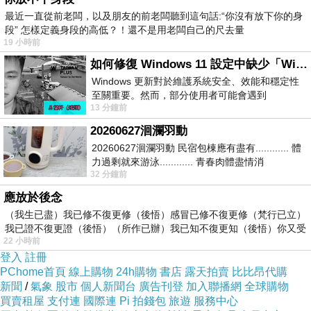
最近一直從前老闆，以及朋友的前老闆聽到這句話:“你沒有放下你的身
段” 怎樣定義身段的高低？！還不是用老闆自己的尺去量
19 小時前
如何修復 Windows 11 設定中缺少「Windows 更新」？
Windows 更新對於維護系統安全、效能和穩定性
至關重要。然而，部分使用者可能會遇到
13 分鐘前
Windows 11 設定應用程式中缺少「Windows 更
新」
20260627洄瀾羽動
20260627洄瀾羽動 民宿包棟應有盡有............ 體
無尾熊的餐。
力過剩就來游泳............ 青春肉體盡情消
32 分鐘前
磨............ 晚餐不必
應放於後念
（我生已盡）我已修不復更修（後悟）感冒已修不復更修（梵行已立）
我已證不復更證（後悟）（所作已辦）我已知不復更知（後悟）你又受
22 小時前
登入
註冊
PChome首頁
線上購物
24h購物
書店
露天拍賣
比比昂代購
新聞
/
氣象
股市
個人新聞台
廣告刊登
加入聯播網
全球購物
買賣租屋
支付連
國際連
Pi 拍錢包
旅遊
服務中心