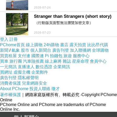
2026-07-24
Stranger than Strangers (short story)
（行動版頁面暫無法瀏覽加密文章）
2026-07-23
登入
註冊
PChome首頁
線上購物
24h購物
書店
露天拍賣
比比昂代購
新聞
/
氣象
股市
個人新聞台
廣告刊登
加入聯播網
全球購物
買賣租屋
支付連
國際連
Pi 拍錢包
旅遊
服務中心
買車
旅行團
汽車險推薦
線上麻將
雜誌
星座命理
會員中心
一元簡訊
直播達人
數位憑證
企業簡訊
買網址
虛擬主機
企業郵件
廣告刊登
隱私權聲明
消費者保護
兒童網路安全
About PChome
投資人聯絡
徵才
著作權保護
｜網路家庭版權所有、轉載必究
‧Copyright PChome
Online
PChome Online and PChome are trademarks of PChome
Online Inc.