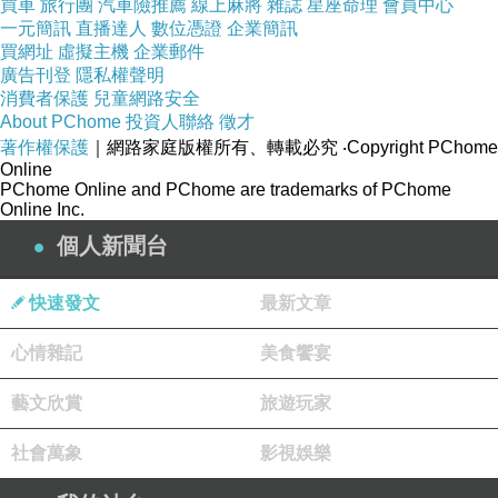
文章，將會出現在新聞台首頁哈燒文章區塊輪播。
買車
旅行團
汽車險推薦
線上麻將
雜誌
星座命理
會員中心
請您繼續保持每日撰寫文章的好習慣，期待您提供
一元簡訊
直播達人
數位憑證
企業簡訊
讀者更多精采的內容，加油！
買網址
虛擬主機
企業郵件
廣告刊登
隱私權聲明
版主回應
消費者保護
兒童網路安全
謝謝小天使。
About PChome
投資人聯絡
徵才
2021-03-24 18:24:33
著作權保護
｜網路家庭版權所有、轉載必究
‧Copyright PChome
Online
PChome Online and PChome are trademarks of PChome
其石山人
Online Inc.
2020-11-16 04:57:10
個人新聞台
很好的建議，我需要多讀一讀，不要去計教過去的
痛苦，那已經過去，要放下、放下。
快速發文
最新文章
不過有時就是放不下，明知是空非有，卻又纏縛在
這虛幻的有上面，修道難啊！
心情雜記
美食饗宴
版主回應
那些已經是無，沒有了。無不能生有。無，只
藝文欣賞
旅遊玩家
是以另一形式化成有。有、無，是一體。
2020-11-16 08:52:43
社會萬象
影視娛樂