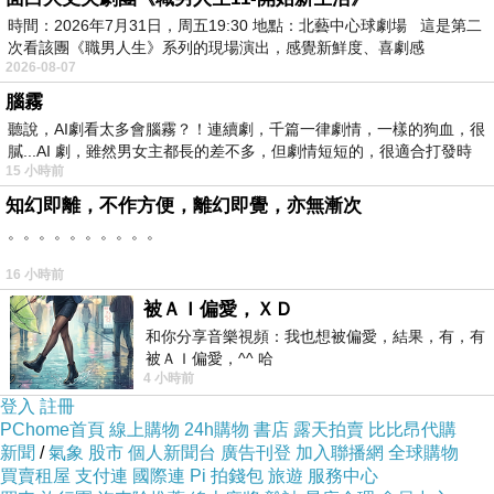
時間：2026年7月31日，周五19:30 地點：北藝中心球劇場 這是第二
次看該團《職男人生》系列的現場演出，感覺新鮮度、喜劇感
其石山人
2026-08-07
2020-12-04 08:03:13
腦霧
恭喜獲選哈燒！
聽說，AI劇看太多會腦霧？！連續劇，千篇一律劇情，一樣的狗血，很
其實有句話可以對妳朋友說，在意老公的前任，追
膩...AI 劇，雖然男女主都長的差不多，但劇情短短的，很適合打發時
問吃醋，反而讓她老公想起那個人(or那些人)。她一
15 小時前
定不喜歡他想起那些人，所以就算心裡不爽，但最
好在老公面前提也不要提，不要讓老公想起前任。
知幻即離，不作方便，離幻即覺，亦無漸次
。。。。。。。。。。
版主回應
金科玉律。
16 小時前
因為老公要回想才能回答問題，當然會落入回
憶的深淵。
被ＡＩ偏愛，ＸＤ
2020-12-04 08:05:41
和你分享音樂視頻：我也想被偏愛，結果，有，有
被ＡＩ偏愛，^^ 哈
4 小時前
新聞台Blog小天使
登入
註冊
2020-12-03 17:15:16
PChome首頁
線上購物
24h購物
書店
露天拍賣
比比昂代購
新聞
/
氣象
股市
個人新聞台
廣告刊登
加入聯播網
全球購物
親愛的台長︰
買賣租屋
支付連
國際連
Pi 拍錢包
旅遊
服務中心
恭喜您！此篇文章極為優質，獲選為本日哈燒