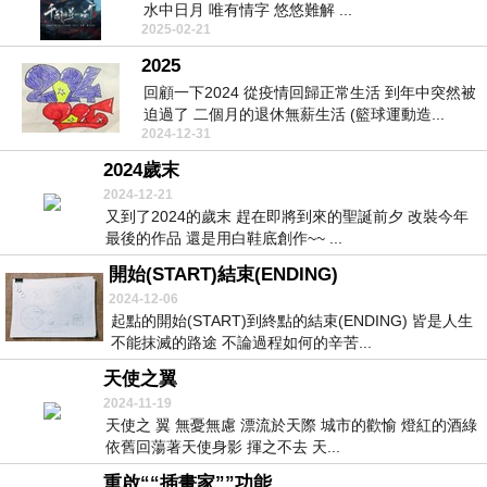
水中日月 唯有情字 悠悠難解 ...
2025-02-21
2025
回顧一下2024 從疫情回歸正常生活 到年中突然被
迫過了 二個月的退休無薪生活 (籃球運動造...
2024-12-31
2024歲末
2024-12-21
又到了2024的歲末 趕在即將到來的聖誕前夕 改裝今年
最後的作品 還是用白鞋底創作~~ ...
開始(START)結束(ENDING)
2024-12-06
起點的開始(START)到終點的結束(ENDING) 皆是人生
不能抹滅的路途 不論過程如何的辛苦...
天使之翼
2024-11-19
天使之 翼 無憂無慮 漂流於天際 城市的歡愉 燈紅的酒綠
依舊回蕩著天使身影 揮之不去 天...
重啟““插畫家””功能