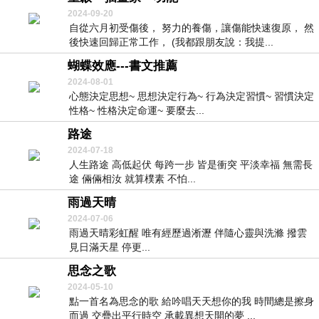
2024-09-20
自從六月初受傷後， 努力的養傷，讓傷能快速復原， 然
後快速回歸正常工作， (我都跟朋友說：我提...
蝴蝶效應---書文推薦
2024-08-01
心態決定思想~ 思想決定行為~ 行為決定習慣~ 習慣決定
性格~ 性格決定命運~ 要麼去...
路途
2024-07-18
人生路途 高低起伏 每跨一步 皆是衝突 平淡幸福 無需長
途 倆倆相汝 就算樸素 不怕...
雨過天晴
2024-07-06
雨過天晴彩虹醒 唯有經歷過淅瀝 伴隨心靈與洗滌 撥雲
見日滿天星 停更...
思念之歌
2024-05-10
點一首名為思念的歌 給吟唱天天想你的我 時間總是擦身
而過 交疊出平行時空 承載異想天開的夢 ...