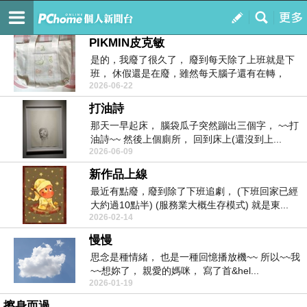
文字製造機
訂閱
我的
PIKMIN皮克敏
是的，我廢了很久了， 廢到每天除了上班就是下
班， 休假還是在廢，雖然每天腦子還有在轉，
2026-06-22
想...
打油詩
那天一早起床， 腦袋瓜子突然蹦出三個字， ~~打
油詩~~ 然後上個廁所， 回到床上(還沒到上...
2026-06-09
新作品上線
最近有點廢，廢到除了下班追劇， (下班回家已經
大約過10點半) (服務業大概生存模式) 就是東...
2026-02-14
慢慢
思念是種情緒， 也是一種回憶播放機~~ 所以~~我
~~想妳了， 親愛的媽咪， 寫了首&hel...
2026-01-19
擦身而過