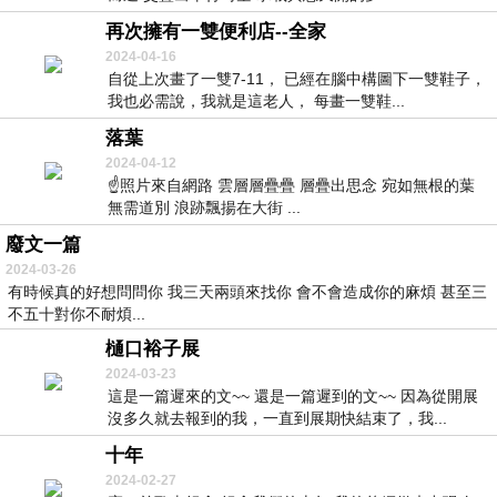
再次擁有一雙便利店--全家
2024-04-16
自從上次畫了一雙7-11， 已經在腦中構圖下一雙鞋子，
我也必需說，我就是這老人， 每畫一雙鞋...
落葉
2024-04-12
☝️照片來自網路 雲層層疊疊 層疊出思念 宛如無根的葉
無需道別 浪跡飄揚在大街 ...
廢文一篇
2024-03-26
有時候真的好想問問你 我三天兩頭來找你 會不會造成你的麻煩 甚至三
不五十對你不耐煩...
樋口裕子展
2024-03-23
這是一篇遲來的文~~ 還是一篇遲到的文~~ 因為從開展
沒多久就去報到的我，一直到展期快結束了，我...
十年
2024-02-27