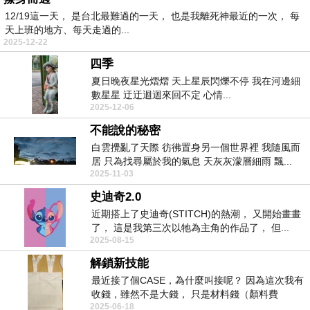
12/19這一天， 是台北最難過的一天， 也是我離死神最近的一次， 每
天上班的地方、每天走過的...
2025-12-22
四季
夏日晚夜星光熠熠 天上星辰閃爍不停 我在河邊細
數星星 迂迂迴迴來回不定 心情...
2025-12-06
不能說的秘密
白雲攪亂了天際 彷彿置身另一個世界裡 我隨風而
居 只為找尋屬於我的氣息 天灰灰濛層細雨 飄...
2025-11-03
史迪奇2.0
近期搭上了史迪奇(STITCH)的熱潮， 又開始畫畫
了， 這是我第三次以牠為主角的作品了， 但...
2025-08-15
解鎖新技能
最近接了個CASE，為什麼叫接呢？ 因為這次我有
收錢，雖然不是大錢， 只是材料錢（顏料費
2025-06-18
用）， ...