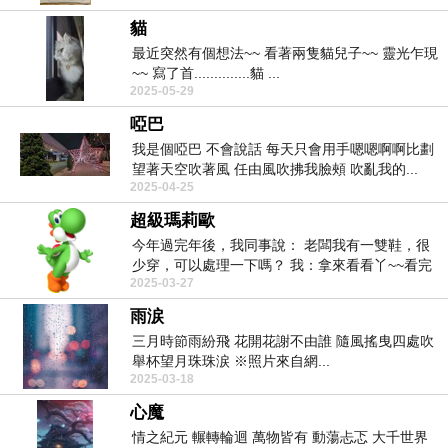
貓
最近突然有個想法~~ 看著兩隻貓兒子~~ 靈光乍現
~~ 寫了首..............貓 ...
2025-05-29
啞巴
我是個啞巴 不會說話 每天只會用手嗯嗯啊啊比劃
望著天空吹著風 任由風吹拂我臉頰 吹亂我的...
2025-04-25
超級瑪莉歐
今年過完年後，我同事說： 老闆我有一雙鞋，很
少穿，可以處理一下嗎？ 我：拿來看看丫~~看完
2025-03-27
再說。...
雨涙
三月時節雨紛飛 花開花謝不由誰 隨風搖曳四處吹
舉杯望月珠珠涙 ※照片來自網...
2025-03-18
心魔
情之紀元 輾轉輪迴 萬物皆有 動蕩忐忑 大千世界