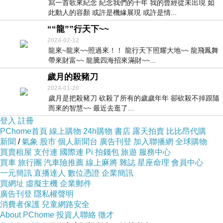
寫一首歌來紀念 紀念我們的十年 我的曾經從未出現 如
此動人的容顏 或許是機緣展現 或許是情...
““龍””行天下~~
2024-02-12
龍來~龍來~~照過來！！ 龍行天下照耀大地~~ 龍飛鳳舞
帶來財富~~ 龍騰四海招來滿財~~...
歲月的殺豬刀
2024-01-20
歲月是把殺豬刀 砍殺了所有的歲歲年年 卻砍殺不掉跟隨
而來的智慧~~ 最近去逛了...
登入
註冊
PChome首頁
線上購物
24h購物
書店
露天拍賣
比比昂代購
新聞
/
氣象
股市
個人新聞台
廣告刊登
加入聯播網
全球購物
買賣租屋
支付連
國際連
Pi 拍錢包
旅遊
服務中心
買車
旅行團
汽車險推薦
線上麻將
雜誌
星座命理
會員中心
一元簡訊
直播達人
數位憑證
企業簡訊
買網址
虛擬主機
企業郵件
廣告刊登
隱私權聲明
消費者保護
兒童網路安全
About PChome
投資人聯絡
徵才