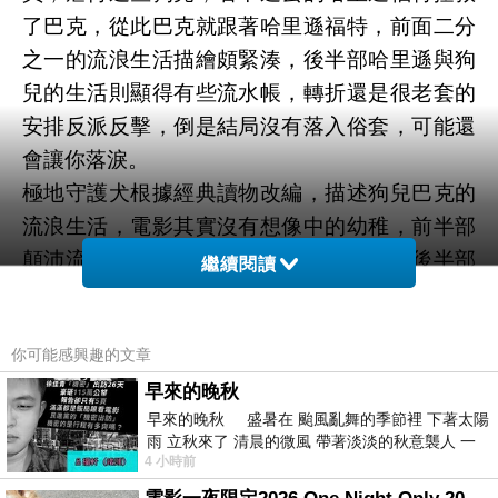
了巴克，從此巴克就跟著哈里遜福特，前面二分
之一的流浪生活描繪頗緊湊，後半部哈里遜與狗
兒的生活則顯得有些流水帳，轉折還是很老套的
安排反派反擊，倒是結局沒有落入俗套，可能還
會讓你落淚。
極地守護犬根據經典讀物改編，描述狗兒巴克的
流浪生活，電影其實沒有想像中的幼稚，前半部
顛沛流離的生活其實不太適合兒童觀賞，後半部
繼續閱讀
描寫人狗生活部分算是動人，對愛狗人士可能會
打動你的心。
你可能感興趣的文章
早來的晚秋
早來的晚秋 盛暑在 颱風亂舞的季節裡 下著太陽
雨 立秋來了 清晨的微風 帶著淡淡的秋意襲人 一
½的魔法/魔法環遊記 Onward
4 小時前
上一篇：
下子 又被赤