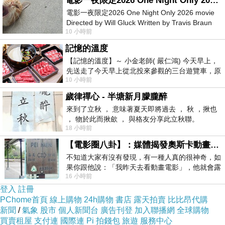
電影一夜限定2026 One Night Only 2026 movie
間諜速成班/半職業特工 My Spy
下一篇：
電影一夜限定2026 One Night Only 2026 movie
Directed by Will Gluck Written by Travis Braun
10 小時前
Starring Monica Barbaro
記憶的溫度
【記憶的溫度】～ 小金老師( 嚴仁鴻) 今天早上，
先送走了今天早上從北投來參觀的三台遊覽車，原
10 小時前
以為展場已經差不多要安靜下來，卻發
歲律禪心 - 半塘新月朦朧醉
來到了立秋 ， 意味著夏天即將過去 ， 秋 ，揪也
， 物於此而揪歛 ， 與格友分享此立秋聯。
18 小時前
【電影圈八卦】：媒體揭發奧斯卡動畫項目投票醜聞！好萊塢為什麼看不起動畫電影？
不知道大家有沒有發現，有一種人真的很神奇，如
果你跟他說：「我昨天去看動畫電影」，他就會露
16 小時前
出一種慈祥的微笑，然後問你是不是陪小
登入
註冊
PChome首頁
線上購物
24h購物
書店
露天拍賣
比比昂代購
新聞
/
氣象
股市
個人新聞台
廣告刊登
加入聯播網
全球購物
買賣租屋
支付連
國際連
Pi 拍錢包
旅遊
服務中心