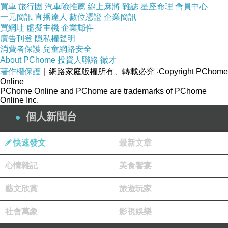
買車
旅行團
汽車險推薦
線上麻將
雜誌
星座命理
會員中心
一元簡訊
直播達人
數位憑證
企業簡訊
買網址
虛擬主機
企業郵件
廣告刊登
隱私權聲明
消費者保護
兒童網路安全
About PChome
投資人聯絡
徵才
著作權保護
｜網路家庭版權所有、轉載必究
‧Copyright PChome
Online
PChome Online and PChome are trademarks of PChome
Online Inc.
個人新聞台
快速發文
最新文章
心情雜記
美食饗宴
藝文欣賞
旅遊玩家
社會萬象
影視娛樂