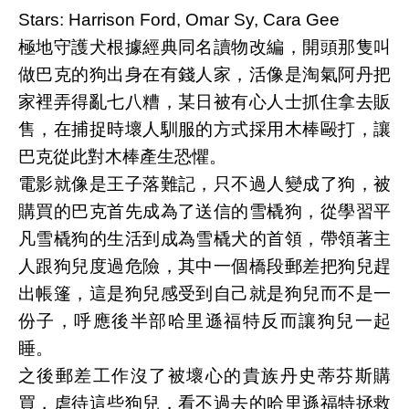
Stars: Harrison Ford, Omar Sy, Cara Gee
極地守護犬根據經典同名讀物改編，開頭那隻叫
做巴克的狗出身在有錢人家，活像是淘氣阿丹把
家裡弄得亂七八糟，某日被有心人士抓住拿去販
售，在捕捉時壞人馴服的方式採用木棒毆打，讓
巴克從此對木棒產生恐懼。
電影就像是王子落難記，只不過人變成了狗，被
購買的巴克首先成為了送信的雪橇狗，從學習平
凡雪橇狗的生活到成為雪橇犬的首領，帶領著主
人跟狗兒度過危險，其中一個橋段郵差把狗兒趕
出帳篷，這是狗兒感受到自己就是狗兒而不是一
份子，呼應後半部哈里遜福特反而讓狗兒一起
睡。
之後郵差工作沒了被壞心的貴族丹史蒂芬斯購
買，虐待這些狗兒，看不過去的哈里遜福特拯救