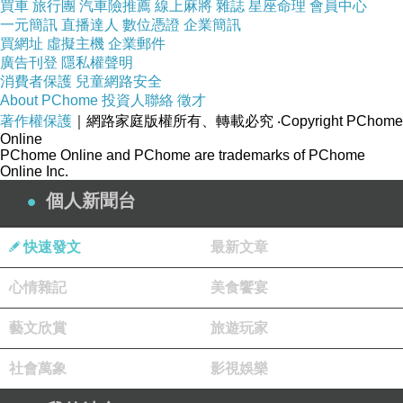
買車
旅行團
汽車險推薦
線上麻將
雜誌
星座命理
會員中心
一元簡訊
直播達人
數位憑證
企業簡訊
買網址
虛擬主機
企業郵件
廣告刊登
隱私權聲明
消費者保護
兒童網路安全
About PChome
投資人聯絡
徵才
著作權保護
｜網路家庭版權所有、轉載必究
‧Copyright PChome
新聞台Blog小天使
Online
PChome Online and PChome are trademarks of PChome
2020-02-20 11:47:31
Online Inc.
親愛的台長︰
恭喜您！此篇文章極為優質，獲選為本日哈燒
個人新聞台
文章，將會出現在新聞台首頁哈燒文章區塊輪播。
請您繼續保持每日撰寫文章的好習慣，期待您提供
快速發文
最新文章
讀者更多精采的內容，加油！
心情雜記
美食饗宴
藝文欣賞
旅遊玩家
社會萬象
影視娛樂