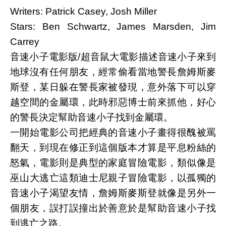
Writers: Patrick Casey, Josh Miller
Stars: Ben Schwartz, James Marsden, Jim
Carrey
音速小子電影版/超音鼠大電影描述音速小子來到
地球沒有任何朋友，經常偷看當地警長詹姆斯麥
斯登，某日躲在警長家被發現，意外落下可以穿
越空間的金屬環，此時邪惡博士前來抓他，好心
的警長決定幫助音速小子找到金屬環。
一開始電影公司把經典的音速小子畫得很醜被罵
翻天，到現在修正到這個版本才算是平息粉絲的
怒氣，電影則是典型的家庭冒險電影，類似像是
巫山大逃亡這類迪士尼親子冒險電影，以孤獨的
音速小子渴望友情，詹姆斯麥斯登就像是另外一
個朋友，誤打誤撞出於善意於是幫助音速小子找
到逃亡之路。