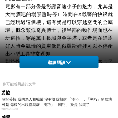
電影有一部分像是彰顯音速小子的魅力，尤其是
大鬧酒吧的場景暫時停止時間在X戰警的快銀就
已經玩過這個梗，還有就是可以穿越空間的金屬
環，概念類似奇異博士，後半部的動作場面也在
玩這招，穿越萬里長城與金字塔，或者是在追逐
好人時金凱瑞的貨車像是俄羅斯娃娃可以不停產
出小型工具非常逗趣。
對於懷舊或者是小朋友可以看音速小子，本片另
繼續閱讀
外一個令人出彩的角色則是大反派金凱瑞飾演的
博士，這個角色充滿卡通化，與音速小子的關係
你可能感興趣的文章
就像是威利狼和嗶嗶鳥那樣的趣味，這點對孩童
妥協
而言相當受用，就像是想看壞人老是抓不到好
關於妥協 我的為人和職業 沒有讓我相信 「湊巧」，「剛巧」的餘地
人，這幾年幾乎像是暫停腳步沒有太多作品，在
可是 每樣的出現都寫著「湊巧」「剛巧」 於是 我問了
這部電影可以看見他依舊充滿喜劇魅力，包括一
2026-08-08
些肢體語言，一場他跟著音樂手舞足蹈足以證明
感覺