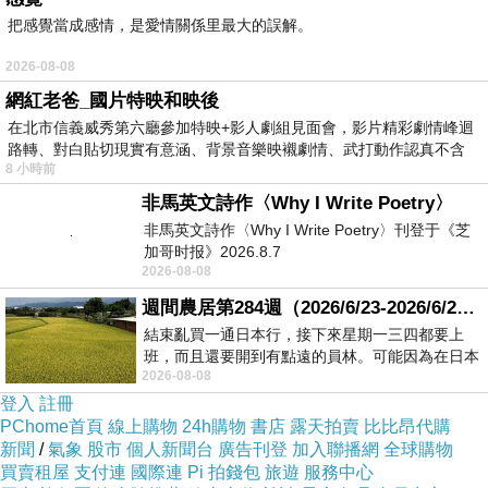
把感覺當成感情，是愛情關係里最大的誤解。
他絕對是一個有料的演員，男主角詹姆斯麥斯登
也有不錯的演出，配樂部分做得頗歡樂。
2026-08-08
音速小子電影版/超音鼠大電影是一部動作家庭喜
網紅老爸_國片特映和映後
劇，描述詹姆斯麥斯登幫助音速小子尋找金屬環
在北市信義威秀第六廳參加特映+影人劇組見面會，影片精彩劇情峰迴
路轉、對白貼切現實有意涵、背景音樂映襯劇情、武打動作認真不含
卻遭到邪惡博士捕捉的故事，整部電影相當緊湊
8 小時前
糊、
動感，視覺特效頗飽滿，當然音速小子與金凱瑞
非馬英文詩作〈Why I Write Poetry〉
的魅力成為本片最可觀之處，教導孩童朋友的真
非馬英文詩作〈Why I Write Poetry〉刊登于《芝
加哥时报》2026.8.7
諦，是一部熱鬧的家庭喜劇。
2026-08-08
週間農居第284週（2026/6/23-2026/6/24) 夏至 金黃稻浪洋溢豐收喜悅
結束亂買一通日本行，接下來星期一三四都要上
班，而且還要開到有點遠的員林。可能因為在日本
2026-08-08
花不少錢，星期一出門上班時，心裡沒有一
暴走曼哈頓/曼克頓封暴 21 Bridges
上一篇：
登入
註冊
PChome首頁
線上購物
24h購物
書店
露天拍賣
比比昂代購
半路槍手/腰間持槍 Guns Akimbo
下一篇：
新聞
/
氣象
股市
個人新聞台
廣告刊登
加入聯播網
全球購物
買賣租屋
支付連
國際連
Pi 拍錢包
旅遊
服務中心