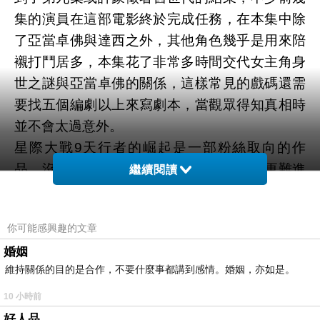
集的演員在這部電影終於完成任務，在本集中除
了亞當卓佛與達西之外，其他角色幾乎是用來陪
襯打鬥居多，本集花了非常多時間交代女主角身
世之謎與亞當卓佛的關係，這樣常見的戲碼還需
要找五個編劇以上來寫劇本，當觀眾得知真相時
並不會太過意外。
星際大戰9天行者的崛起是一部粉絲取向的作
品，沒認真看過這系列的觀眾恐怕對本片更難進
繼續閱讀
入其世界裡，尤其本片懷舊氛圍相當重，大部分
的觀眾都對這齣強行懷舊詬病，視覺特效有一定
你可能感興趣的文章
水準，最高潮的打鬥、空中大戰等等都得不錯，
婚姻
不知道還會有下一個三部曲嗎。
維持關係的目的是合作，不要什麼事都講到感情。婚姻，亦如是。
10 小時前
好人品