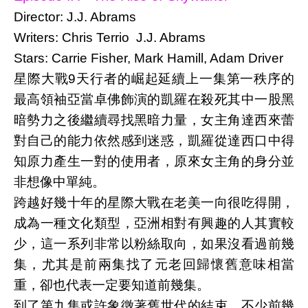
Director: J.J. Abrams
Writers: Chris Terrio J.J. Abrams
Stars: Carrie Fisher, Mark Hamill, Adam Driver
星際大戰9天行者的崛起延續上一集第一秩序的
最高領袖亞當卓佛飾演的凱羅在殺死其中一股黑
暗勢力之後繼續尋找黑暗力量，女主角達西來蕾
對自己的能力依然感到迷惑，凱羅從達西口中得
知原力產生一對的使用者，原來女主角的身分並
非想像中單純。
跨越好幾十年的星際大戰在老美一向很吃得開，
成為一種文化類型，亞洲相對有興趣的人其實較
少，這一系列非常以粉絲取向，如果沒看過前幾
集，尤其是前兩集找了元老回歸懷舊意味相當
重，卻也代表一定要知道前幾集。
到了第九集或許象徵著舊世代的結束，不少前幾