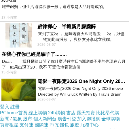
吃苦耐勞，但生活過得卻很一般，這通常是人品好造成的。
絕命直播 現場直播 Line of Duty 2019
上一篇：
17 小時前
絕地戰警/重案夢幻組 Bad Boys 1995
下一篇：
歲律禪心 - 半塘新月朦朧醉
來到了立秋 ， 意味著夏天即將過去 ， 秋 ，揪也
， 物於此而揪歛 ， 與格友分享此立秋聯。
2026-08-07
在我心裡你已經是騙子了........
Dear: 我只是隨口問了你什麼時候生日?想說獅子座的你現在八月
了，結果出現了20，我不 可置信地看著這個
15 小時前
新聞台Blog小天使
電影一夜限定2026 One Night Only 2026 movie
2019-12-26 12:17:10
電影一夜限定2026 One Night Only 2026 movie
親愛的台長︰
Directed by Will Gluck Written by Travis Braun
恭喜您！此篇文章極為優質，獲選為本日哈燒
2026-08-07
Starring Monica Barbaro
文章，將會出現在新聞台首頁哈燒文章區塊輪播。
登入
註冊
請您繼續保持每日撰寫文章的好習慣，期待您提供
PChome首頁
線上購物
24h購物
書店
露天拍賣
比比昂代購
讀者更多精采的內容，加油！
新聞
/
氣象
股市
個人新聞台
廣告刊登
加入聯播網
全球購物
買賣租屋
支付連
國際連
Pi 拍錢包
旅遊
服務中心