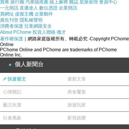
買車
旅行團
汽車險推薦
線上麻將
雜誌
星座命理
會員中心
一元簡訊
直播達人
數位憑證
企業簡訊
買網址
虛擬主機
企業郵件
廣告刊登
隱私權聲明
消費者保護
兒童網路安全
About PChome
投資人聯絡
徵才
著作權保護
｜網路家庭版權所有、轉載必究
‧Copyright PChome
Online
PChome Online and PChome are trademarks of PChome
Online Inc.
個人新聞台
快速發文
最新文章
心情雜記
美食饗宴
藝文欣賞
旅遊玩家
社會萬象
影視娛樂