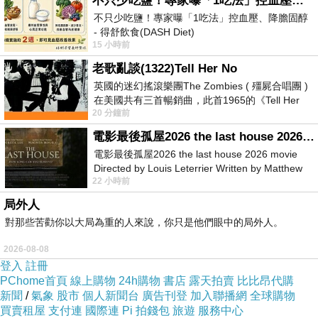
不只少吃鹽！專家曝「1吃法」控血壓、降膽固醇 - 得舒飲食(DASH Diet)
不只少吃鹽！專家曝「1吃法」控血壓、降膽固醇
- 得舒飲食(DASH Diet)
15 小時前
https://www.facebook.com/dietitiansophia/posts/p
老歌亂談(1322)Tell Her No
英國的迷幻搖滾樂團The Zombies ( 殭屍合唱團 )
在美國共有三首暢銷曲，此首1965的《Tell Her
20 分鐘前
No》即為其中之一，在告示牌百大單曲
電影最後孤屋2026 the last house 2026 movie
電影最後孤屋2026 the last house 2026 movie
Directed by Louis Leterrier Written by Matthew
22 小時前
Robinson Starring Greta Lee Wa
局外人
對那些苦勸你以大局為重的人來說，你只是他們眼中的局外人。
2026-08-08
登入
註冊
PChome首頁
線上購物
24h購物
書店
露天拍賣
比比昂代購
新聞
/
氣象
股市
個人新聞台
廣告刊登
加入聯播網
全球購物
買賣租屋
支付連
國際連
Pi 拍錢包
旅遊
服務中心