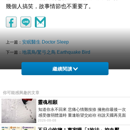
幾個人搞笑，故事情節也不重要了。
安眠醫生 Doctor Sleep
上一篇：
地震鳥/驚弓之鳥 Earthquake Bird
下一篇：
繼續閱讀
你可能感興趣的文章
靈魂相願
知道你永不回來 悲痛心情難按捺 擁抱你最後一次
感受微弱體溫時 重逢盼望交給祢 祢說天國再見面
2026-08-08
此刻忍淚說別離 他日靈魂再