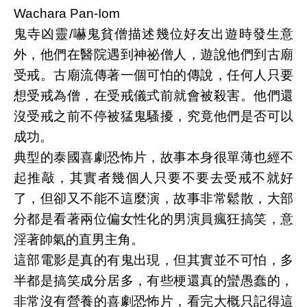
Wachara Pan-Iom
鬼寺凶靈/嚇鬼貧僧描述幾位好友出遊時發生意
外，他們在醫院遇到神祕僧人，遊說他們到古廟
受戒。古廟流傳著一個可怕的傳說，任何人只要
想受戒為僧，在受戒儀式前就會被殺害。他們還
沒受戒之前不停被猛鬼騷擾，究竟他們是否可以
成功。
典型的泰國喜劇恐怖片，故事本身很單薄也經不
起推敲，其實者幾個人只要不要去受戒不就好
了，但卻又不能不這麼演，故事非常鬆散，大部
分都是看著兩位偏女性化的男演員瘋狂搞笑，意
淫著帥氣的直男主角。
這部電影是真的有鬼出現，但其實並不可怕，多
半都是搞笑成分居多，有些梗還真的蠻愚蠢的，
非常沒有營養的喜劇恐怖片，看完大概只記得這