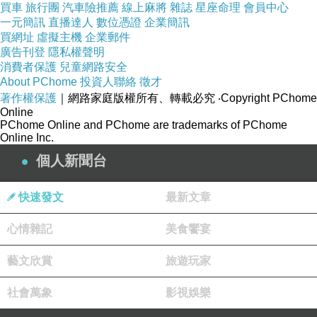
買車
旅行團
汽車險推薦
線上麻將
雜誌
星座命理
會員中心
一元簡訊
直播達人
數位憑證
企業簡訊
買網址
虛擬主機
企業郵件
廣告刊登
隱私權聲明
消費者保護
兒童網路安全
About PChome
投資人聯絡
徵才
著作權保護
｜網路家庭版權所有、轉載必究
‧Copyright PChome
Online
PChome Online and PChome are trademarks of PChome
Online Inc.
個人新聞台
快速發文
最新文章
心情雜記
美食饗宴
藝文欣賞
旅遊玩家
社會萬象
影視娛樂