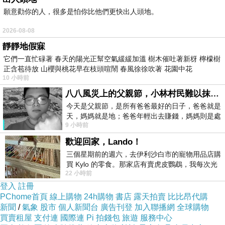
願意勸你的人，很多是怕你比他們更快出人頭地。
2026-08-08
靜靜地假寐
它們一直忙碌著 春天的陽光正幫空氣緩緩加溫 樹木催吐著新枒 檸檬樹
正含苞待放 山櫻與桃花早在枝頭喧鬧 春風徐徐吹著 花園中花
10 小時前
八八風災上的父親節，小林村民難以抹滅的痛
今天是父親節，是所有爸爸最好的日子，爸爸就是
天，媽媽就是地；爸爸年輕出去賺錢，媽媽則是處
9 小時前
理家務，職業不分高低貴賤，只有人品才
歡迎回家，Lando！
三個星期前的週六，去伊利沙白市的寵物用品店購
買 Kylo 的零食。那家店有賣虎皮鸚鵡，我每次光
22 小時前
顧都會去看一下。他們偶爾會引進 C
登入
註冊
PChome首頁
線上購物
24h購物
書店
露天拍賣
比比昂代購
新聞
/
氣象
股市
個人新聞台
廣告刊登
加入聯播網
全球購物
買賣租屋
支付連
國際連
Pi 拍錢包
旅遊
服務中心