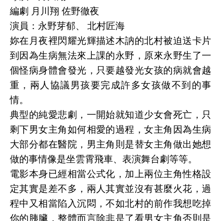
編劇 月川翔 佐野徹夜
演員：永野芽郁、 北村匠海
妳在月夜裡閃耀光輝描述木訥的北村被迫送卡片
到因為生病無法來上課的永野，原來永野生了一
個怪病身體會發光，只要越發光女孩的病就會越
重，兩人協議男孩要完成許多女孩做不到的事
情。
典型的純愛悲劇，一開始就知道少女會死亡，只
剩下男女主角如何相愛的過程，女主角因為生病
大部分都在醫院，男主角則是替女主角做出她想
做的事情像是坐雲霄飛車、表演舞台劇等等。
電影本身已經相當公式化，加上兩位主角性格設
定其實是差不多，兩人其實並沒有甚麼火花，過
程中又相當陷入沉悶，不如北村的前作我想吃掉
你的胰臟，整體而言除非是了看男女主角否則是