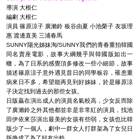
導演 大根仁
編劇 大根仁
演員 篠原涼子 廣瀨鈴 板谷由夏 小池榮子 友坂理
惠 渡邊直美 三浦春馬
SUNNY陽光姊妹淘/SUNNY我們的青春重拍韓國
同名賣座電影，故事大綱幾乎與韓國版如出一
轍，為了日系的感覺頂多修改一些小細節，故事
描述篠原涼子意外遇見昔日的同學板谷，罹患重
病來日不多，希望能再見到好姊妹，於是篠原涼
子決定找到過去的那些女孩。
日版贏在演出成人的演員名氣較高，少女反而除
了廣瀨鈴之外其他都並非是非常紅的演員，找池
田伊依來莎演出最美的女孩有些弱，女孩也比韓
版少了一個人，劇中一群女人打群架為了女兒日
版換成了為了好友出軌。