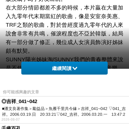
在大部分情節都差不多的時候，本片贏在大量加
入九零年代末期當紅的歌曲，像是安室奈美惠、
TRF之類的歌曲，對於曾經度過九零年代的人來
說會非常有共鳴，催淚程度也不亞於韓版，結局
有一部分做了修正，幾位成人女演員飾演好姊妹
頗有默契。
SUNNY陽光姊妹淘/SUNNY我們的青春整體來說
是不錯的改編，如果你曾經熟悉JPOP的音樂，
繼續閱讀
熟悉安室奈美惠，就更能貼近這部電影，有些地
方可能會讓女孩們掏出衛生紙。
你可能感興趣的文章
◎吉祥_041~042
■潘文良著作集＞勵益品＞魚雁千里共今緣＞吉祥_041~042 ▽041_吉
祥。2006.03.19.日 20:33:21▽042_吉祥。2006.03.20.一 13:47:2
2026-08-07
就是要妳愛上我/接招吧那邊的女孩 Lock-on Love
上一篇：
千瘡百孔