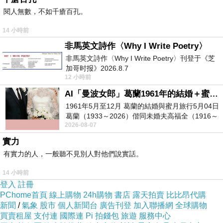
偽戀
下一篇：
閱人無數，不如千瘡百孔。
14 小時前
非馬英文詩作〈Why I Write Poetry〉
非馬英文詩作〈Why I Write Poetry〉刊登于《芝
加哥时报》2026.8.7
12 小時前
AI「曼波女郎」葛蘭1961年的結婚＋蜜月旅行 #戀上老電影 #葛蘭 #粟子
1961年5月至12月 葛蘭的結婚與蜜月旅行5月04日
葛蘭（1933～2026）偕同未婚夫高福全（1916～
2026-08-07
2004）乘郵輪赴倫敦6月15日於英國倫敦St.S
實力
有實力的人，一般聽不見別人對他們說實話。
14 小時前
登入
註冊
PChome首頁
線上購物
24h購物
書店
露天拍賣
比比昂代購
新聞
/
氣象
股市
個人新聞台
廣告刊登
加入聯播網
全球購物
買賣租屋
支付連
國際連
Pi 拍錢包
旅遊
服務中心