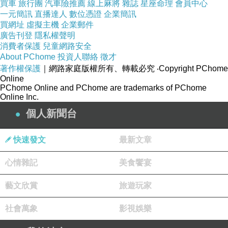
買車
旅行團
汽車險推薦
線上麻將
雜誌
星座命理
會員中心
一元簡訊
直播達人
數位憑證
企業簡訊
買網址
虛擬主機
企業郵件
廣告刊登
隱私權聲明
消費者保護
兒童網路安全
About PChome
投資人聯絡
徵才
著作權保護
｜網路家庭版權所有、轉載必究
‧Copyright PChome
Online
PChome Online and PChome are trademarks of PChome
Online Inc.
個人新聞台
快速發文
最新文章
心情雜記
美食饗宴
藝文欣賞
旅遊玩家
社會萬象
影視娛樂