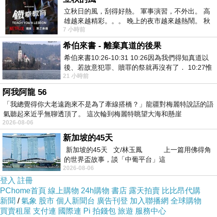
立秋日的風，刮得好熱。 軍事演習，不外出。 高
雄越來越精彩。。。 晚上的夜市越來越熱鬧。 秋
7 小時前
天的風刮得很熱 夜遊消暑熱。。。
希伯來書 - 離棄真道的後果
希伯來書10:26-10:31 10:26因為我們得知真道以
後、若故意犯罪、贖罪的祭就再沒有了． 10:27惟
21 小時前
有戰懼等候審判和那燒滅眾敵人的烈火
阿我阿龍 56
「我總覺得你大老遠跑來不是為了牽線搭橋？」龍疆對梅麗特說話的語
氣聽起來近乎無聊透頂了。 這次輪到梅麗特眺望大海和懸崖
2026-08-06
新加坡的45天
新加坡的45天 文/林玉鳳 上一篇用佛得角
的世界盃故事，談「中葡平台」這
2026-08-06
登入
註冊
PChome首頁
線上購物
24h購物
書店
露天拍賣
比比昂代購
新聞
/
氣象
股市
個人新聞台
廣告刊登
加入聯播網
全球購物
買賣租屋
支付連
國際連
Pi 拍錢包
旅遊
服務中心