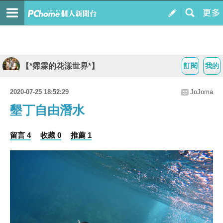
【*霈霖的花漾世界*】
訂閱
我的
2020-07-25 18:52:29
JoJoma
墾丁自由潛水
留言 4
收藏 0
推薦 1