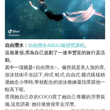
自由潛水：
自由潛水AIDA1級證照課程
。
這個暑假,霈為自己規劃了一連串豐富的旅行及活
動。
其中一項就是<
自由潛水>。儼然就是美人漁的霈,
游泳技術不在
話下,仰式.蛙式.自由式.蝶式樣樣精
通她念小學時,學校配合的游泳教練還找霈跟他一
較高下呢。
霈用她自己存的COCO買了她自己專屬的浮潛裝
備,這意謂著: 她往後會很常去浮潛。