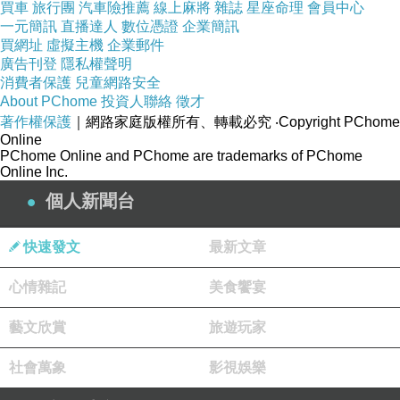
買車
旅行團
汽車險推薦
線上麻將
雜誌
星座命理
會員中心
一元簡訊
直播達人
數位憑證
企業簡訊
買網址
虛擬主機
企業郵件
廣告刊登
隱私權聲明
消費者保護
兒童網路安全
About PChome
投資人聯絡
徵才
著作權保護
｜網路家庭版權所有、轉載必究
‧Copyright PChome
Online
PChome Online and PChome are trademarks of PChome
Online Inc.
個人新聞台
註:照片為潛水教提供的。
快速發文
最新文章
心情雜記
美食饗宴
藝文欣賞
旅遊玩家
社會萬象
影視娛樂