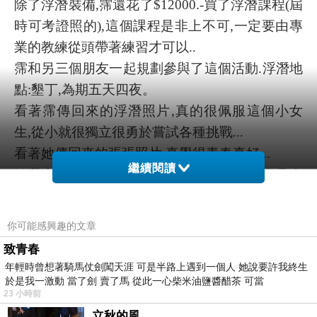
除了浮潛裝備,霈還花了$12000.-買了浮潛課程(屆
時可考證照的),這個課程是非上不可,一定要由專
業的教練從頭帶著練習才可以..
霈和另三個朋友一起規劃參與了這個活動.浮潛地
點:墾丁,為期五天四夜。
看著霈傳回來的浮潛照片,真的很佩服這個小女
生,從小就很獨立很勇於嘗試各種挑戰...
看著她傳回來的張張照片,真覺得青春真好...
繼續閱讀
給我家的霈五顆星100個讚!!!咱家女兒,妳真是太
棒了~~
你可能感興趣的文章
致青春
年輕時曾想著騎馬仗劍闖天涯 可是半路上遇到一個人 她說要許我終生
於是我一激動 當了劍 賣了馬 從此一心柴米油鹽醬醋茶 可當
23 小時前
立秋的風