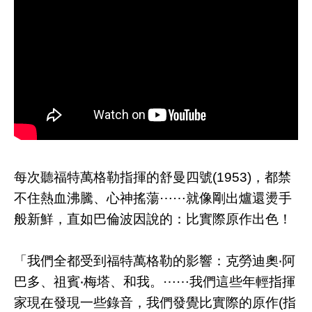
每次聽福特萬格勒指揮的舒曼四號(1953)，都禁
不住熱血沸騰、心神搖蕩⋯⋯就像剛出爐還燙手
般新鮮，直如巴倫波因說的：比實際原作出色！
「我們全都受到福特萬格勒的影響：克勞迪奧‧阿
巴多、祖賓‧梅塔、和我。⋯⋯我們這些年輕指揮
家現在發現一些錄音，我們發覺比實際的原作(指