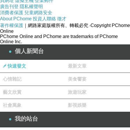
買網址
虛擬主機
企業郵件
廣告刊登
隱私權聲明
消費者保護
兒童網路安全
About PChome
投資人聯絡
徵才
著作權保護
｜網路家庭版權所有、轉載必究
‧Copyright PChome
Online
PChome Online and PChome are trademarks of PChome
Online Inc.
個人新聞台
快速發文
最新文章
心情雜記
美食饗宴
藝文欣賞
旅遊玩家
社會萬象
影視娛樂
我的站台