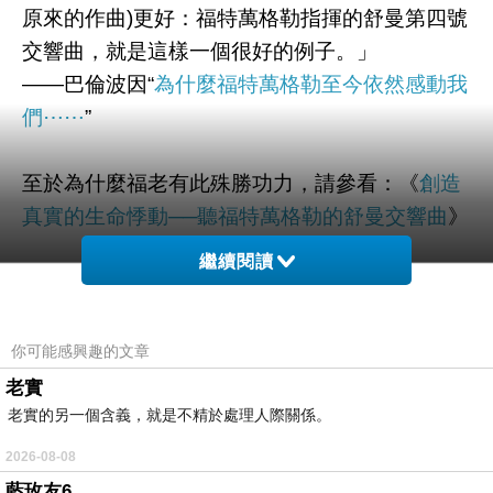
原來的作曲)更好：福特萬格勒指揮的舒曼第四號
交響曲，就是這樣一個很好的例子。」
——巴倫波因“
為什麼福特萬格勒至今依然感動我
們⋯⋯
”
至於為什麼福老有此殊勝功力，請參看：《
創造
真實的生命悸動──聽福特萬格勒的舒曼交響曲
》
繼續閱讀
你可能感興趣的文章
老實
老實的另一個含義，就是不精於處理人際關係。
2026-08-08
藍玫友6