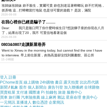
玫師妹玫師妹 妳不殺生，實屬可貴 妳也別老逗著蟑螂玩 妳不打死牠，
抓弄牠 這...打蟑螂當打地鼠 也是項可愛的遊戲？ 是說，滿院
2026-08-08
在我心裡你已經是騙子了........
Dear: 我只是隨口問了你什麼時候生日?想說獅子座的你現在八月
了，結果出現了20，我不 可置信地看著這個
2026-08-08
0803&0807走讀新屋巷弄
Went to Xinwu in the morning today, but cannot find the one I have
to interview. 早上前往新屋，炎熱高溫卻沒找到圖書館、區公所
15 小時前
中文維基百科“福特萬格勒”條
上一篇：
登入
註冊
聆聽福特萬格勒的貝七、貝八！
下一篇：
PChome首頁
線上購物
24h購物
書店
露天拍賣
比比昂代購
新聞
/
氣象
股市
個人新聞台
廣告刊登
加入聯播網
全球購物
買賣租屋
支付連
國際連
Pi 拍錢包
旅遊
服務中心
買車
旅行團
汽車險推薦
線上麻將
雜誌
星座命理
會員中心
一元簡訊
直播達人
數位憑證
企業簡訊