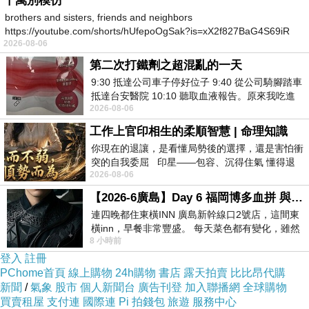
千萬別模仿
brothers and sisters, friends and neighbors
https://youtube.com/shorts/hUfepoOgSak?is=xX2f827BaG4S69iR
2026-08-06
https
第二次打鐵劑之超混亂的一天
9:30 抵達公司車子停好位子 9:40 從公司騎腳踏車
抵達台安醫院 10:10 聽取血液報告。原來我吃進
除了測試夜拍
2026-08-06
去的 B12 彌可保並非沒有吸收而是超
工作上官印相生的柔順智慧 | 命理知識
你現在的退讓，是看懂局勢後的選擇，還是害怕衝
也測試黑白
突的自我委屈 印星——包容、沉得住氣 懂得退
2026-08-06
一步觀察，不會
【2026-6廣島】Day 6 福岡博多血拼 與機場接送少年司機深夜對談
＊＊＊國立公共資訊圖書館
連四晚都住東橫INN 廣島新幹線口2號店，這間東
＊＊＊
橫inn，早餐非常豐盛。 每天菜色都有變化，雖然
8 小時前
看到工作人員拿出料理包加熱，但
登入
註冊
PChome首頁
線上購物
24h購物
書店
露天拍賣
比比昂代購
新聞
/
氣象
股市
個人新聞台
廣告刊登
加入聯播網
全球購物
買賣租屋
支付連
國際連
Pi 拍錢包
旅遊
服務中心