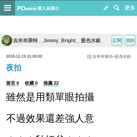
吉米布萊特__Jimmy_Bright__藍色水銀
訂閱
我的
2018-12-19 01:00:00
吉米布萊特=藍色水銀
夜拍
留言 6
收藏 0
推薦 22
雖然是用類單眼拍攝
不過效果還差強人意