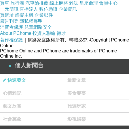
買車
旅行團
汽車險推薦
線上麻將
雜誌
星座命理
會員中心
一元簡訊
直播達人
數位憑證
企業簡訊
買網址
虛擬主機
企業郵件
廣告刊登
隱私權聲明
消費者保護
兒童網路安全
About PChome
投資人聯絡
徵才
著作權保護
｜網路家庭版權所有、轉載必究
‧Copyright PChome
Online
PChome Online and PChome are trademarks of PChome
Online Inc.
個人新聞台
快速發文
最新文章
心情雜記
美食饗宴
藝文欣賞
旅遊玩家
社會萬象
影視娛樂