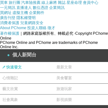
買車
旅行團
汽車險推薦
線上麻將
雜誌
星座命理
會員中心
一元簡訊
直播達人
數位憑證
企業簡訊
買網址
虛擬主機
企業郵件
廣告刊登
隱私權聲明
消費者保護
兒童網路安全
About PChome
投資人聯絡
徵才
著作權保護
｜網路家庭版權所有、轉載必究
‧Copyright PChome
Online
PChome Online and PChome are trademarks of PChome
Online Inc.
個人新聞台
快速發文
最新文章
心情雜記
美食饗宴
藝文欣賞
旅遊玩家
攝影家手札回顧418
上一篇：
攝影家手札回顧423
下一篇：
社會萬象
影視娛樂