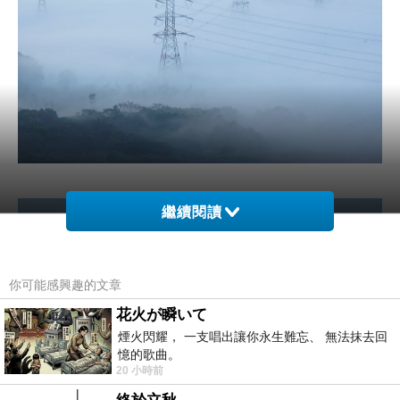
繼續閱讀
你可能感興趣的文章
花火が瞬いて
煙火閃耀， 一支唱出讓你永生難忘、 無法抹去回
憶的歌曲。
20 小時前