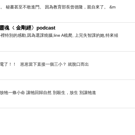
。 秘書甚至不敢進門。 因為教育部長曾德隆，親自來了。 &m
魂 ㄑ金剛經〉podcast
心裡特別的感動,因為選課燒腦,line A梳爬, 上完失智課的她,特來傾
停電了！！ 崽崽當下直接一個三小？ 就脫口而出
 放牠一條小命 讓牠回歸自然 別殺生，放生 別讓牠進