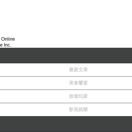
 Online
 Inc.
最新文章
美食饗宴
旅遊玩家
影視娛樂