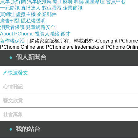
買車
旅行團
汽車險推薦
線上麻將
雜誌
星座命理
會員中心
一元簡訊
直播達人
數位憑證
企業簡訊
買網址
虛擬主機
企業郵件
廣告刊登
隱私權聲明
消費者保護
兒童網路安全
About PChome
投資人聯絡
徵才
著作權保護
｜網路家庭版權所有、轉載必究
‧Copyright PChome
PChome Online and PChome are trademarks of PChome Online
個人新聞台
快速發文
心情雜記
藝文欣賞
社會萬象
我的站台