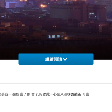
繼續閱讀
是我一激動 當了劍 賣了馬 從此一心柴米油鹽醬醋茶 可當