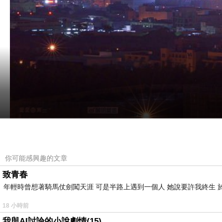
你可能感興趣的文章
致青春
年輕時曾想著騎馬仗劍闖天涯 可是半路上遇到一個人 她說要許我終生 於
18 小時前
我與AI討論的小說劇情(15)