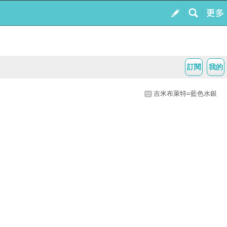
訂閱
我的
吉米布萊特=藍色水銀