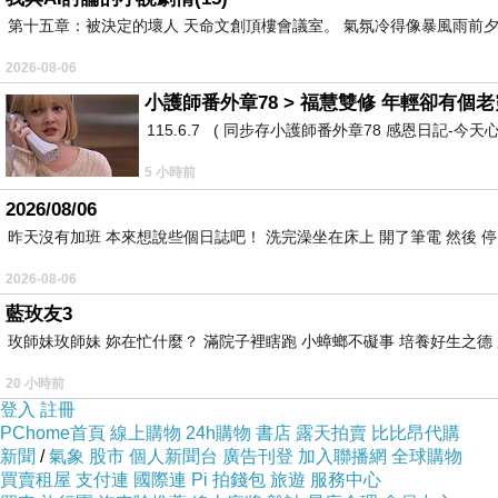
第十五章：被決定的壞人 天命文創頂樓會議室。 氣氛冷得像暴風雨前夕
2026-08-06
小護師番外章78 > 福慧雙修 年輕卻有個老靈
115.6.7 ( 同步存小護師番外章78 感恩日記-今天
5 小時前
2026/08/06
昨天沒有加班 本來想說些個日誌吧！ 洗完澡坐在床上 開了筆電 然後 
2026-08-06
藍玫友3
玫師妹玫師妹 妳在忙什麼？ 滿院子裡瞎跑 小蟑螂不礙事 培養好生之德
20 小時前
登入
註冊
PChome首頁
線上購物
24h購物
書店
露天拍賣
比比昂代購
新聞
/
氣象
股市
個人新聞台
廣告刊登
加入聯播網
全球購物
買賣租屋
支付連
國際連
Pi 拍錢包
旅遊
服務中心