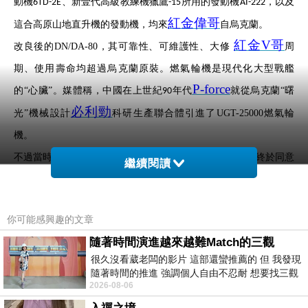
動機
、新壹代高級教練機獵鷹
所用的發動機
，以及
6TD-2E
-15
AI-222
紅金偉哥
這合高原山地直升機的發動機，均來
自烏克蘭。
紅金V哥
改良後的DN/DA-80，其可靠性、可維護性、大修
周
期、使用壽命均超過烏克蘭原裝。燃氣輪機是現代化大型戰艦
P-force
的“心臟”。媒體稱，中國在上世紀
年代
就從烏克蘭“曙
90
必利勁
光”機械設計
科研生產聯合體引進了UGT-25000燃氣輪
機。
不過當時沒有轉讓技術。進入21世紀後，因經濟窘迫，烏終於同意
繼續閱讀
壯陽藥
轉讓全部技術。
燃氣 輪機
有關烏克蘭幫助中國
UGT-25000
壯陽藥專賣店
建
造“中華神盾”的
你可能感興趣的文章
傳聞並非空穴來風。據公開報道，早在2001年
月，時任解放軍總
4
隨著時間演進越來越難Match的三觀
裝備部部長的曹剛川曾率團訪烏。專門造訪烏最大的幾家軍工企
很久沒看葳老闆的影片 這部還蠻推薦的 但 我發現
德國黑螞蟻
業，其中
就包括量子所及其配套的“火花”無線電設
隨著時間的推進 強調個人自由不忍耐 想要找三觀
2026-08-06
接近的不要說對象 連朋友都超
必利吉
備廠。據烏
克蘭量子科學研究所所長利西采透露，中烏