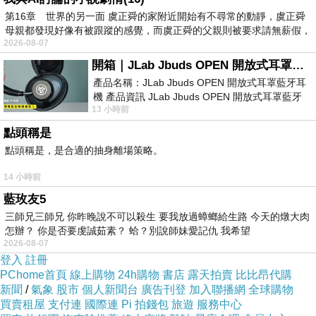
第16章 世界的另一面 虞正舜的家附近開始有不尋常的動靜，虞正舜
母親都發現好像有被跟蹤的感覺，而虞正舜的父親則被要求請無薪假，
2026-08-07
開箱｜JLab Jbuds OPEN 開放式耳罩藍牙耳機 - 設計美學，輕巧、透氣、環境音全物理達成！
產品名稱：JLab Jbuds OPEN 開放式耳罩藍牙耳
機 產品資訊 JLab Jbuds OPEN 開放式耳罩藍牙
13 小時前
耳機評語：非常有特色，值得喜愛美型工
點頭稱是
點頭稱是，是合適的抽身離場策略。
14 小時前
藍玫友5
三師兄三師兄 你昨晚說不可以殺生 要我放過蟑螂給生路 今天的燉大肉
怎辦？ 你是否要虔誠茹素？ 蛤？別說師妹愛記仇 我希望
2026-08-07
登入
註冊
PChome首頁
線上購物
24h購物
書店
露天拍賣
比比昂代購
新聞
/
氣象
股市
個人新聞台
廣告刊登
加入聯播網
全球購物
買賣租屋
支付連
國際連
Pi 拍錢包
旅遊
服務中心