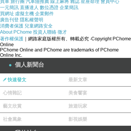
買車
旅行團
汽車險推薦
線上麻將
雜誌
星座命理
會員中心
一元簡訊
直播達人
數位憑證
企業簡訊
買網址
虛擬主機
企業郵件
廣告刊登
隱私權聲明
消費者保護
兒童網路安全
About PChome
投資人聯絡
徵才
著作權保護
｜網路家庭版權所有、轉載必究
‧Copyright PChome
Online
PChome Online and PChome are trademarks of PChome
Online Inc.
個人新聞台
快速發文
最新文章
心情雜記
美食饗宴
藝文欣賞
旅遊玩家
社會萬象
影視娛樂