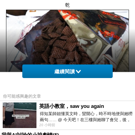
乾
繼續閱讀
你可能感興趣的文章
英語小教室，saw you again
得知某師姐懂英文時，蠻開心，時不時地便與她嘮
開封之後，又沒一次吃完情形了！
兩句…… @ 今天吧！在三樓與她聊了會兒，後，
20 小時前
下二樓居然又撞到她，於是
原本之前都會到五金行，購買不同大小的夾鏈袋回來之後