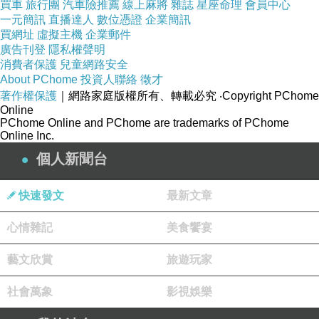
買車
旅行團
汽車險推薦
線上麻將
雜誌
星座命理
會員中心
一元簡訊
直播達人
數位憑證
企業簡訊
買網址
虛擬主機
企業郵件
廣告刊登
隱私權聲明
消費者保護
兒童網路安全
About PChome
投資人聯絡
徵才
著作權保護
｜網路家庭版權所有、轉載必究
‧Copyright PChome
Online
PChome Online and PChome are trademarks of PChome
Online Inc.
個人新聞台
快速發文
最新文章
心情雜記
美食饗宴
藝文欣賞
旅遊玩家
社會萬象
影視娛樂