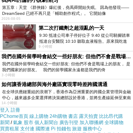
我與AI討論的小說劇情(5)
整袋放入
第五章：天堂 《群俠錄》爆紅後，堯禹舜開始失眠。 因為他發現——
不過實際的效用似乎沒有什麼用，餅乾還是容易軟掉！
DreamSeed 已經不再只是「輔助創作程式」。 它開始像
2026-08-05
今天要來分享給大家的就是可以讓你輕鬆解決迢種惱人問
第二次打鐵劑之超混亂的一天
題的好法寶～
9:30 抵達公司車子停好位子 9:40 從公司騎腳踏車
HITO本鋪【家用真空保鮮封膜機】
抵達台安醫院 10:10 聽取血液報告。原來我吃進
9 小時前
去的 B12 彌可保並非沒有吸收而是超
我們在國外留學時會結交一些好朋友: 但他們不會是戰場上的朋友
我們在國外留學時會結交一些好朋友: 但他們不會是戰場上的朋友， 是
我們國家的好朋友。 我們的留學國家永遠都是我們的倚
3 小時前
如何讓香港總部與海外廠區實現零時差跨國溝通
在全球供應鏈重組的浪潮下，香港作為亞洲重要的跨國企業管理與金融
中心，越來越多企業選擇將決策總部設於香港，並將生產線延伸至東南
14 小時前
登入
註冊
PChome首頁
線上購物
24h購物
書店
露天拍賣
比比昂代購
新聞
/
氣象
股市
個人新聞台
廣告刊登
加入聯播網
全球購物
買賣租屋
支付連
國際連
Pi 拍錢包
旅遊
服務中心