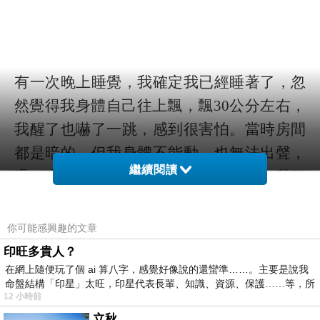
有一次晚上睡覺，我確定我已經睡著了，忽
然覺得我身體自己往上飄，飄30公分左右，
我醒了也嚇了一跳，感到很害怕。當時房間
都是暗的，但我身體不能動，也無法出聲，
繼續閱讀
還一直不斷往上飛，不知要飛到哪裡？我頭
往下看，一看不對，我身體還躺在下面，我
才意識到我靈魂出竅了，而且像是磁鐵吸鐵
你可能感興趣的文章
一樣，靈魂不斷被往上吸，這樣下去我不知
印旺多貴人？
道要飛到哪裡去，當時真的超級怕的！但平
在網上隨便玩了個 ai 算八字，感覺好像說的還蠻準……。主要是說我
命盤結構「印星」太旺，印星代表長輩、知識、資源、保護……等，所
常我已經有在唸佛，所以不斷唸南無阿彌陀
12 小時前
佛。說也奇怪，這股束縛竟然消失了，我的
立秋