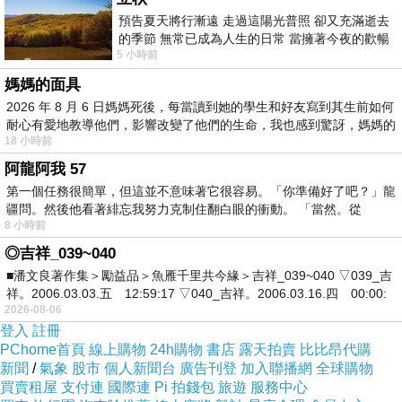
預告夏天將行漸遠 走過這陽光普照 卻又充滿逝去
靈魂也慢慢回到我的身體。經過這次親身經
的季節 無常已成為人生的日常 當擁著今夜的歡暢
歷，我才體會到人死了不是什麼都沒有了，
5 小時前
舒心 轉眼驟成昨日 而明晨 太陽
還有個靈魂會受業力牽引到相對應的世界
媽媽的面具
2026 年 8 月 6 日媽媽死後，每當讀到她的學生和好友寫到其生前如何
（天道、地獄、畜生道等）。
耐心有愛地教導他們，影響改變了他們的生命，我也感到驚訝，媽媽的
18 小時前
阿龍阿我 57
第一個任務很簡單，但這並不意味著它很容易。「你準備好了吧？」龍
疆問。然後他看著緋忘我努力克制住翻白眼的衝動。 「當然。從
8 小時前
◎吉祥_039~040
在我一天吃一餐素時，我曾經抱著無聊加上
■潘文良著作集＞勵益品＞魚雁千里共今緣＞吉祥_039~040 ▽039_吉
祥。2006.03.03.五 12:59:17 ▽040_吉祥。2006.03.16.四 00:00:
好奇的心態跑去台中某廟宇(那時牟尼精舍還
2026-08-06
登入
註冊
未成立)問媽祖娘娘。我問：「媽祖娘娘，這
PChome首頁
線上購物
24h購物
書店
露天拍賣
比比昂代購
世間是否真的有地獄存在？若真的有的話請
新聞
/
氣象
股市
個人新聞台
廣告刊登
加入聯播網
全球購物
買賣租屋
支付連
國際連
Pi 拍錢包
旅遊
服務中心
給我三個『連續』聖筊，媽祖娘娘，是連續