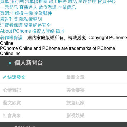
買車
旅行團
汽車險推薦
線上麻將
雜誌
星座命理
會員中心
的喔！」之後我心情跟著沉重起來，好像考
一元簡訊
直播達人
數位憑證
企業簡訊
買網址
虛擬主機
企業郵件
試放榜一樣，結果連續三個聖筊，真的太神
廣告刊登
隱私權聲明
消費者保護
兒童網路安全
奇了！我一輩子好像沒有連續擲出三個聖
About PChome
投資人聯絡
徵才
筊，這下我更深信有因果輪迴，也開始會拿
著作權保護
｜網路家庭版權所有、轉載必究
‧Copyright PChome
Online
一些善書回家看。現在接觸精舍後才知道宮
PChome Online and PChome are trademarks of PChome
Online Inc.
廟不能亂跑，善書也不能亂拿。
個人新聞台
快速發文
最新文章
心情雜記
美食饗宴
藝文欣賞
旅遊玩家
由於當時還未學佛，我先從早餐開始吃素。
因為早餐最簡單，只要一杯豆漿、奶茶、咖
社會萬象
影視娛樂
啡加上沒加肉的麵包，或是饅頭、素包子就