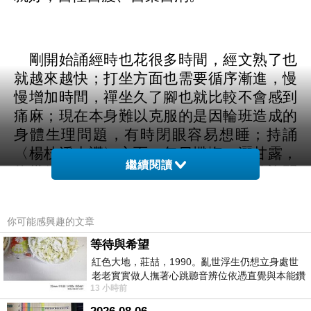
剛開始誦經時也花很多時間，經文熟了也
就越來越快；打坐方面也需要循序漸進，慢
慢增加時間，禪坐久了腳也就比較不會感到
痛麻；現在本身難以克服的是因輪班造成的
身體生理問題，有時閉眼容易想睡；持誦
〈楊枝淨水讚〉方面，每日懺悔、灑甘露，
繼續閱讀
約幾個禮拜前灑完甘露後，以十元硬幣詢問
最近九月中開示的業主菩薩傷口靈體是否修
復好了，擲筊結果是已經修復好了，凡事都
你可能感興趣的文章
不是一蹴可幾，需要多加練習和時間的累
等待與希望
積，久鍊成鋼，如阿伯所言：「萬事起頭
紅色大地，莊喆，1990。亂世浮生仍想立身處世
難，再做就不難，滴水可穿石，久坐功夫
老老實實做人撫著心跳聽音辨位依憑直覺與本能鑽
現。」感恩！
13 小時前
向裂隙的亮處探索另一個心聲另一個共鳴的