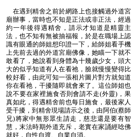
在遇到精舍之前於網路上也接觸過外道宮
廟辦事，當時也不知是正法或非正法，經過
約一年後得遇精舍，請示才知道是精靈主
法，也不知有無被抽福報，於是在職場上
認
識有眼通的師姐想印證一下，給師姐看手機
上先前去過的外道宮廟佛像，她瞄一下就不
敢看了，她說看到身體為十幾歲少女，頭大
大的似乎知道有人在看祂，臉就慢慢變得比
較好看，由此可知一張相片圖片對方就知道
你在看祂，干擾隨即就會來了。
這位師姐也
說不要在家裡施食否則會請不走(外靈)，果
真如此，得遇精舍前也每日施食，最後家人
受干擾，到精舍現場請示之後，由阿伯(蔡師
兄)將家中無形眾生請走，慈悲還是要有智
慧，末法時期外道充斥，老實在家誦經唸佛
就好，自性自渡、自業自消。