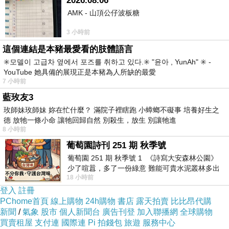
2026.08.06
AMK - 山頂公仔波板糖
分享二、
3 小時前
這個連結是本豬最愛看的肢體語言
✳️모델이 고급차 옆에서 포즈를 취하고 있다.✳️ "윤아 , YunAh" ✳️ -
YouTube 她具備的展現正是本豬為人所缺的最愛
精舍師兄姐，阿彌陀佛。今日佛弟子來分
7 小時前
享近來心得，歡迎流通分享。
藍玫友3
玫師妹玫師妹 妳在忙什麼？ 滿院子裡瞎跑 小蟑螂不礙事 培養好生之
德 放牠一條小命 讓牠回歸自然 別殺生，放生 別讓牠進
8 小時前
近來朋友透過網路傳人家家裡拜拜地方的
葡萄園詩刊 251 期 秋季號
照片給我，說要看看那裡有無干擾，結果我
葡萄園 251 期 秋季號 1 《詩寫大安森林公園》
一看照片，馬上就覺得不舒服。我告訴那位
少了喧囂，多了一份綠意 難能可貴水泥叢林多出
朋友「請別這個樣子做」，台語有句話叫做
18 小時前
一
「侵門踏戶」，這樣做就是這個意思！無論
登入
註冊
PChome首頁
線上購物
24h購物
書店
露天拍賣
比比昂代購
人家是正法是非法，也不是我們去檢視人
新聞
/
氣象
股市
個人新聞台
廣告刊登
加入聯播網
全球購物
家，我們好好修自己就好。看到書上寫「如
買賣租屋
支付連
國際連
Pi 拍錢包
旅遊
服務中心