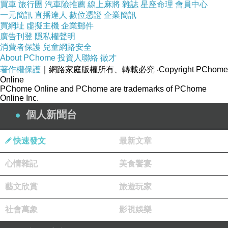
何才能叫做連線」，看到照片嗎？其實連照
買車
旅行團
汽車險推薦
線上麻將
雜誌
星座命理
會員中心
一元簡訊
片也不必，只要「想」就可以了，對於靈界
直播達人
數位憑證
企業簡訊
買網址
虛擬主機
企業郵件
而言，起心動念就能夠與對方連線！
廣告刊登
隱私權聲明
消費者保護
兒童網路安全
About PChome
投資人聯絡
徵才
著作權保護
｜網路家庭版權所有、轉載必究
‧Copyright PChome
近期也有位同事，算是干擾嚴重吧，每次
Online
PChome Online and PChome are trademarks of PChome
他傳訊息過來我就覺得不舒服，或者很明顯
Online Inc.
的發現情緒起伏變大，然後開訊息一看，果
個人新聞台
然他又來訊息了！而且他訊息還很多，一天
好多則，幾乎長時間都讓我處理被干擾的狀
快速發文
最新文章
況！不過靈界方面被干擾不打緊，有時候傳
的內容讓人家非常「點點點」，才真是有點
心情雜記
美食饗宴
受不了。偏偏他自我感覺又良好，真不知道
該怎麼辦！
藝文欣賞
旅遊玩家
社會萬象
影視娛樂