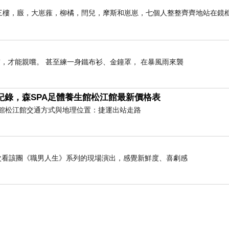
子前。三樓，廄，大崽蕥，柳橘，閆兒，摩斯和崽崽，七個人整整齊齊地站在鏡
，才能親嚐。 甚至練一身鐵布衫、金鐘罩， 在暴風雨來襲
紀錄，森SPA足體養生館松江館最新價格表
養生館松江館交通方式與地理位置：捷運出站走路
是第二次看該團《職男人生》系列的現場演出，感覺新鮮度、喜劇感
螞蟻沒有元帥，沒有官長，沒有君王， 尚且在夏天預備
打盹，稍微疊手而臥， 你的貧窮就必如強盜速來，你
，說明即使沒有領導，螞蟻也能有計畫地為未來作準