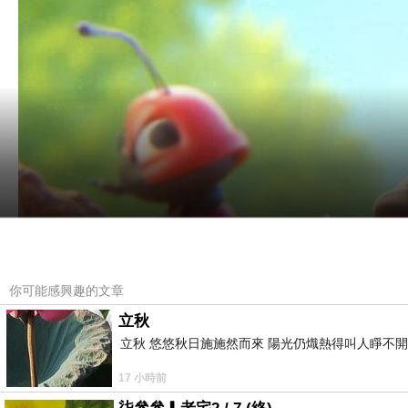
你可能感興趣的文章
立秋
立秋 悠悠秋日施施然而來 陽光仍熾熱得叫人睜不
17 小時前