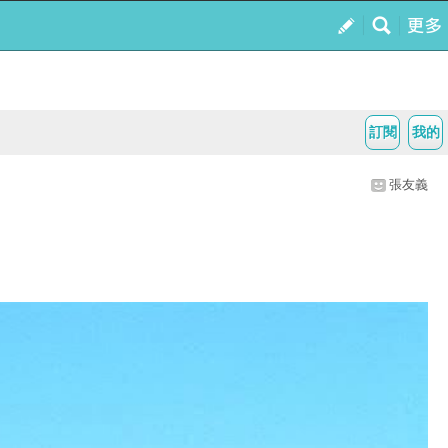
訂閱
我的
張友義