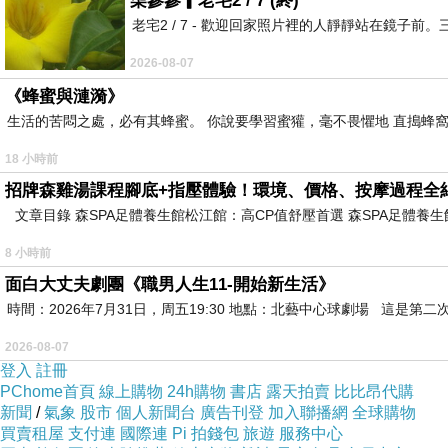
柒參參▎老宅2 / 7 (終)
老宅2 / 7 - 歡迎回家照片裡的人靜靜站在鏡
2026-08-07
《蜂蜜與漣漪》
生活的苦悶之處，必有其蜂蜜。 你說要學習蜜獾，毫不畏懼地 直搗蜂窩
18 小時前
招牌森雞湯課程腳底+指壓體驗！環境、價格、按摩過程全
文章目錄 森SPA足體養生館松江館：高CP值舒壓首選 森SPA足體
8 小時前
面白大丈夫劇團《職男人生11-開始新生活》
聖經箴言6:6-11
時間：2026年7月31日，周五19:30 地點：北藝中心球劇場 這
懶惰人哪，你去察看螞蟻的動作，就可得智慧。 
時呢？你甚麼時候才睡醒呢？ 你要稍微打盹，稍微
2026-08-07
登入
註冊
經文解釋
PChome首頁
線上購物
24h購物
書店
露天拍賣
比比昂代購
這段經文主要強調勤勞的重要性。作者以螞蟻為例
新聞
/
氣象
股市
個人新聞台
廣告刊登
加入聯播網
全球購物
買賣租屋
為將來作打算，反而放縱自己，最終導致貧窮。
支付連
國際連
Pi 拍錢包
旅遊
服務中心