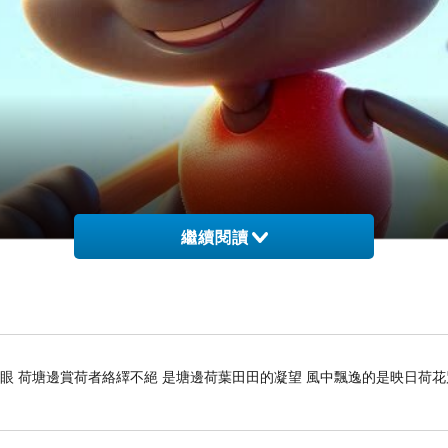
繼續閱讀
開眼 荷塘邊賞荷者絡繹不絕 是塘邊荷葉田田的凝望 風中飄逸的是映日荷