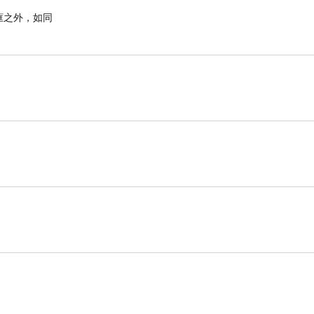
框之外，如同
食物，在收割時聚斂糧食。 懶惰人哪，你要睡到幾
的缺乏彷彿拿兵器的人來到。
備。這與懶惰的人形成鮮明的對比，懶惰的人不但不