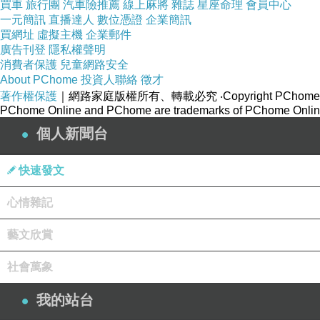
買車
旅行團
汽車險推薦
線上麻將
雜誌
星座命理
會員中心
經文中的幾個重點：
一元簡訊
直播達人
數位憑證
企業簡訊
螞蟻的智慧：
螞蟻沒有複雜的社會結構，卻能展現
買網址
虛擬主機
企業郵件
廣告刊登
隱私權聲明
勤勞的重要性：
勤勞是成功的基礎，只有勤奮的人
消費者保護
兒童網路安全
懶惰的後果：
懶惰會帶來貧窮和缺乏，就像強盜和
About PChome
投資人聯絡
徵才
著作權保護
｜網路家庭版權所有、轉載必究
‧Copyright PChome
這段經文給我們的啟示：
PChome Online and PChome are trademarks of PChome Online
設定目標：
我們應該為自己的人生設定目標，並為
個人新聞台
制定計畫：
為了達成目標，我們需要制定詳細的計
立即行動：
不要拖延，要立即開始行動。
快速發文
持之以恆：
成功需要持之以恆的努力，不能半途而
心情雜記
在日常生活中，我們可以如何應用這段經文的教導
學生：
可以將學習目標分解成小任務，每天完成一
藝文欣賞
上班族：
可以利用零碎時間學習新技能，提升工作
社會萬象
家庭主婦：
可以制定每日家務清單，並按時完成。
退休人士：
可以發掘新興趣，活出第二春。
我的站台
箴言 6:6-11 提醒我們，勤勞是成功的基石