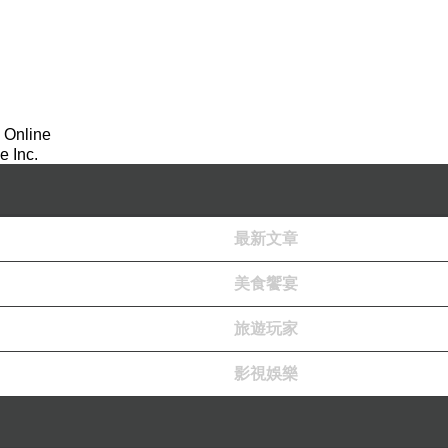
出驚人的組織能力和遠見。
才能獲得豐收。
武裝人員突然襲擊一樣。
 Online
 Inc.
之努力。
畫，並一步一步實行。
最新文章
廢。
美食饗宴
呢？
小部分。
旅遊玩家
能力。
影視娛樂
。透過自我反省、設定目標、培養習慣，我們可以克服懶