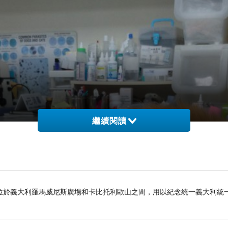
繼續閱讀
位於義大利羅馬威尼斯廣場和卡比托利歐山之間，用以紀念統一義大利統