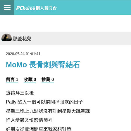
那些花兒
2020-05-24 01:01:41
MoMo 長骨刺與腎結石
留言 1
收藏 0
推薦 0
這禮拜三以後
Patty 陷入一個可以瞬間掉眼淚的日子
星期三晚上九點我沒有訂到星期天跳舞課
陷入憂鬱又憤怒情節裡
好朋友從蘆洲開車來我家想對策