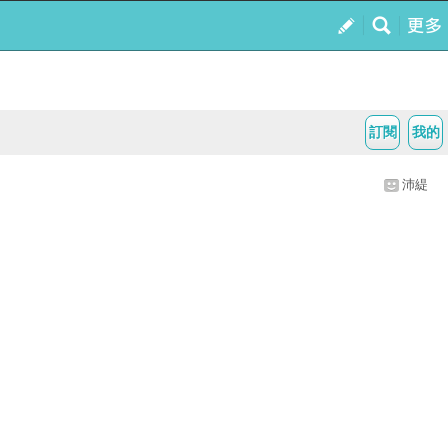
訂閱
我的
沛緹