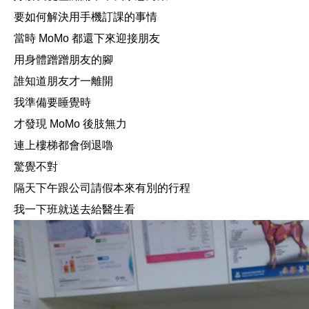
要如何解決用手機訂課的事情
當時 MoMo 都還下來迎接朋友
用身體蹭蹭朋友的腳
誰知道朋友才一離開
我準備要睡覺時
才發現 MoMo 後肢無力
連上樓梯都會倒退嚕
驚覺不對
隔天下午跟公司請假本來有別的行程
我一下班就送去給醫生看