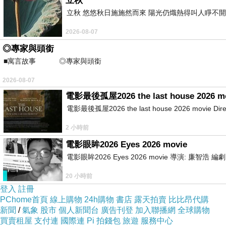
立秋
立秋 悠悠秋日施施然而來 陽光仍熾熱得叫人睜不
2026-08-07
◎專家與頭銜
■寓言故事 ◎專家與頭銜 ⊕潘文良
2026-08-07
電影最後孤屋2026 the last house 2026 m
電影最後孤屋2026 the last house 2026 movie Directed
2 小時前
電影眼眸2026 Eyes 2026 movie
電影眼眸2026 Eyes 2026 movie 導演: 廉智浩
20 小時前
登入
註冊
PChome首頁
線上購物
24h購物
書店
露天拍賣
比比昂代購
新聞
/
氣象
股市
個人新聞台
廣告刊登
加入聯播網
全球購物
買賣租屋
支付連
國際連
Pi 拍錢包
旅遊
服務中心