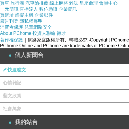
買車
旅行團
汽車險推薦
線上麻將
雜誌
星座命理
會員中心
一元簡訊
直播達人
數位憑證
企業簡訊
買網址
虛擬主機
企業郵件
廣告刊登
隱私權聲明
消費者保護
兒童網路安全
About PChome
投資人聯絡
徵才
著作權保護
｜網路家庭版權所有、轉載必究
‧Copyright PChome
PChome Online and PChome are trademarks of PChome Online
個人新聞台
快速發文
心情雜記
藝文欣賞
社會萬象
我的站台