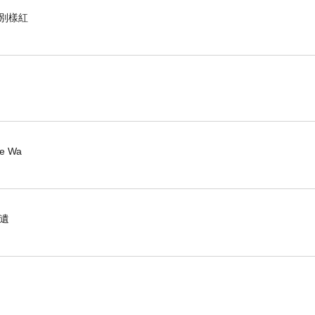
花別樣紅
ee Wa
因遺