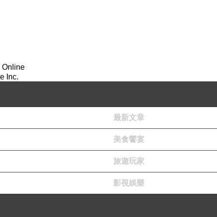
 Online
 Inc.
最新文章
美食饗宴
旅遊玩家
影視娛樂