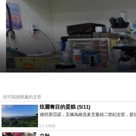
你可能感興趣的文章
炫麗奪目的蛋糕 (5/11)
維托里亞諾，又稱為維克多艾曼紐二世紀念堂，是
14 小時前