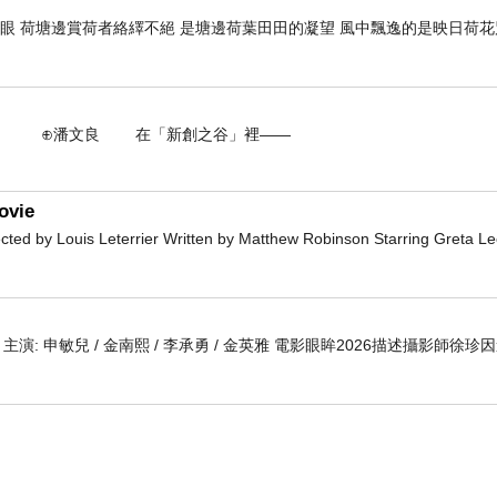
開眼 荷塘邊賞荷者絡繹不絕 是塘邊荷葉田田的凝望 風中飄逸的是映日荷
 在「新創之谷」裡——
ovie
 by Louis Leterrier Written by Matthew Robinson Starring Greta L
 編劇 主演: 申敏兒 / 金南熙 / 李承勇 / 金英雅 電影眼眸2026描述攝影師徐珍