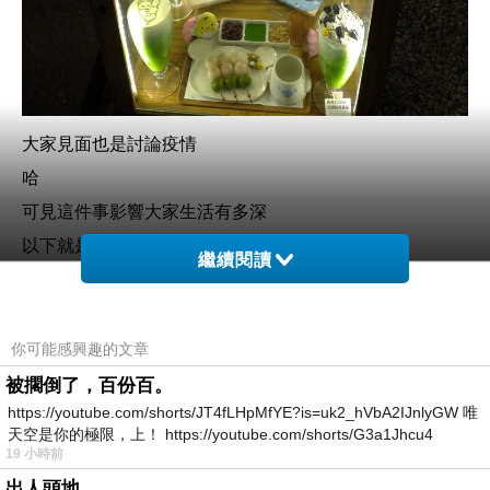
大家見面也是討論疫情
哈
可見這件事影響大家生活有多深
以下就是我拍的美食照
繼續閱讀
餐廳門口
Hana Bi
你可能感興趣的文章
被擱倒了，百份百。
https://youtube.com/shorts/JT4fLHpMfYE?is=uk2_hVbA2IJnlyGW 唯
天空是你的極限，上！ https://youtube.com/shorts/G3a1Jhcu4
19 小時前
出人頭地