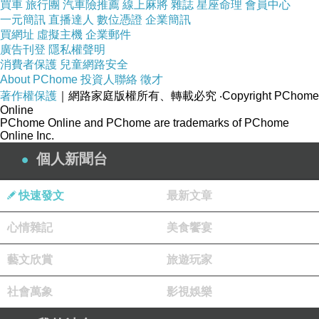
買車
旅行團
汽車險推薦
線上麻將
雜誌
星座命理
會員中心
一元簡訊
直播達人
數位憑證
企業簡訊
買網址
虛擬主機
企業郵件
廣告刊登
隱私權聲明
消費者保護
兒童網路安全
About PChome
投資人聯絡
徵才
著作權保護
｜網路家庭版權所有、轉載必究
‧Copyright PChome
Online
PChome Online and PChome are trademarks of PChome
Online Inc.
個人新聞台
快速發文
最新文章
心情雜記
美食饗宴
藝文欣賞
旅遊玩家
社會萬象
影視娛樂