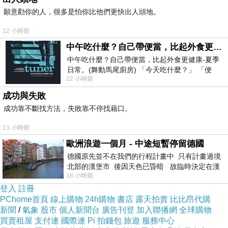
願意勸你的人，很多是怕你比他們更快出人頭地。
12 小時前
中午吃什麼？自己帶便當，比起外食更健康-夏季日常。(舞動馬尾廚房)
中午吃什麼？自己帶便當，比起外食更健康-夏季
日常。(舞動馬尾廚房) 「今天吃什麼？」 「便
22 小時前
當？麵？還是炒飯？」 每天都在選擇
成功與失敗
成功靠不斷找方法，失敗靠不停找藉口。
13 小時前
歐洲浪遊一個月 - 中途短暫停留德國
德國原先並不在我們的行程計畫中 只有計畫過境
北部的漢堡市 後因天色已昏暗 故臨時決定在漢
18 小時前
堡市吃晚餐和過夜
登入
註冊
PChome首頁
線上購物
24h購物
書店
露天拍賣
比比昂代購
新聞
/
氣象
股市
個人新聞台
廣告刊登
加入聯播網
全球購物
買賣租屋
支付連
國際連
Pi 拍錢包
旅遊
服務中心