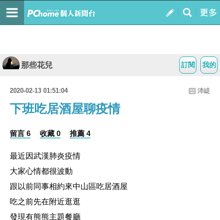
那些花兒
訂閱
我的
2020-02-13 01:51:04
沛緹
下班吃居酒屋聊疫情
留言 6
收藏 0
推薦 4
最近因武漢肺炎疫情
大家心情都很波動
跟以前同事相約來中山區吃居酒屋
吃之前先在附近逛逛
發現有熊熊主題餐廳