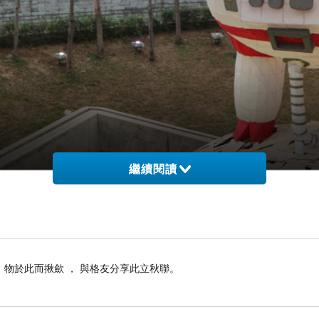
繼續閱讀
河畔的每一個角落時，仍然能夠清晰指認出十幾天前，曾有哪一
， 物於此而揪歛 ， 與格友分享此立秋聯。
、屬於新竹國家太空中心的榮耀印記，則藉由這七件藝術燈座的
竹市的
2019
年燈會便以此作為設計主題，市府邀請在地清華大學