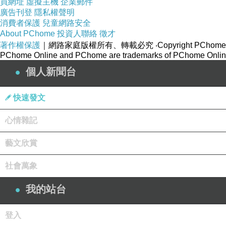
買網址
虛擬主機
企業郵件
廣告刊登
隱私權聲明
消費者保護
兒童網路安全
About PChome
投資人聯絡
徵才
著作權保護
｜網路家庭版權所有、轉載必究
‧Copyright PChome
PChome Online and PChome are trademarks of PChome Online
個人新聞台
快速發文
心情雜記
藝文欣賞
社會萬象
我的站台
登入