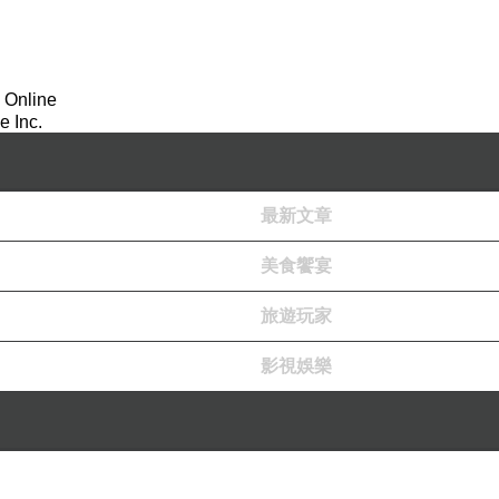
 Online
 Inc.
最新文章
美食饗宴
旅遊玩家
影視娛樂