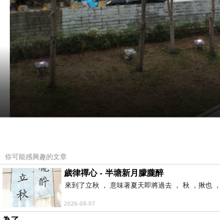
探索：森岡厚次（日本）
你可能感興趣的文章
歲律禪心 - 半塘新月朦朧醉
豬年元宵節雖然已經熱熱鬧鬧的落幕，但當我們流動在護城
來到了立秋 ， 意味著夏天即將過去 ， 秋 ，揪也 
獨特記憶，而關於我們可能不太知悉，卻實實在在屬於台灣
2026-08-07
為了迎接福爾摩沙衛星七號即將在美國發射升空的喜訊，新