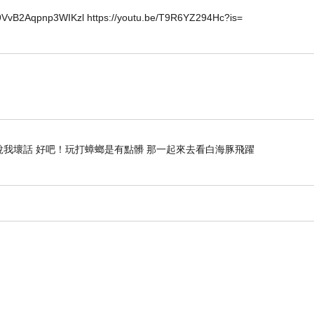
2Aqpnp3WIKzl https://youtu.be/T9R6YZ294Hc?is=
步，會迎面巧遇造型可愛的燈泡人穿著太空服、彷彿正上演某齣情
路，眼光將與位於幸福廣場上縮小一百八十萬倍的地球燈座撞個正
那光影正是當年太空人站在月球上回看地球的模樣。
說我壞話 好吧！玩打蟑螂是有點髒 那一起來去看白海豚飛躍