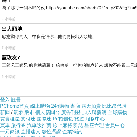
為了
的燈會展覽。
為了那每一個不眠的夜 https://youtube.com/shorts/021xLpZ0W9g?is=9VvB
站在迎曦城門上的小豬太空人主燈是起點，沿著護城河畔徐徐散
3 小時前
鬧其中的太空交通工具。
出人頭地
一路綠意涼風相隨，來到人間繁忙路口，視線穿越車輛疾馳的馬
願意勸你的人，很多是怕你比他們更快出人頭地。
個小彩蛋，只要與它拉開211公尺的距離再回頭凝視，那大小、
7 小時前
藍玫友7
三師兄三師兄 給你糖葫蘆！ 哈哈哈，把你的嘴糊起來 讓你不能跟上天
5 小時前
登入
註冊
PChome首頁
線上購物
24h購物
書店
露天拍賣
比比昂代購
新聞
/
氣象
股市
個人新聞台
廣告刊登
加入聯播網
全球購物
買賣租屋
支付連
國際連
Pi 拍錢包
旅遊
服務中心
買車
旅行團
汽車險推薦
線上麻將
雜誌
星座命理
會員中心
一元簡訊
直播達人
數位憑證
企業簡訊