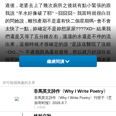
過後 , 老婆去上了幾次廁所之後就有點小緊張的跟
我說 "羊水好像破了耶" ~囧囧囧~ 我當時就很白目
的問她說 , 離預產期不是還有快二個星期嗎~會不會
太快了一點 , 妳確定不是妳想尿尿????XD~ 結果我
們還是又等了五分鐘左右 , 溫溫的水還是不停的流
出來 , 這個時候才很確定的說 "是該送醫院了沒錯
~Orz..."~ 不過我因為還在值班 , 所以就只好請住在
隔壁的爺爺送一下 , 等我下班時再趕過去 , 聽我老婆
繼續閱讀
說 , 爺爺這車子開超快的~害她好怕在車上就嚇到生
出來~XD
你可能感興趣的文章
等到下午我事情忙完了 , 就立馬開著車子帶著之前
非馬英文詩作〈Why I Write Poetry〉
非馬英文詩作〈Why I Write Poetry〉刊登于《芝
就準備好的待產包直奔醫院的待產房 , 對了~中間我
加哥时报》2026.8.7
有順路去買了我女兒想吃的麥當勞和老婆想吃的乾
1 小時前
麵~哈哈 , 等我到了醫院之後 , 看到的就是底下這個