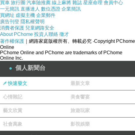
買車
旅行團
汽車險推薦
線上麻將
雜誌
星座命理
會員中心
一元簡訊
直播達人
數位憑證
企業簡訊
買網址
虛擬主機
企業郵件
廣告刊登
隱私權聲明
消費者保護
兒童網路安全
About PChome
投資人聯絡
徵才
著作權保護
｜網路家庭版權所有、轉載必究
‧Copyright PChome
Online
PChome Online and PChome are trademarks of PChome
Online Inc.
不過她小鬼頭一看到我就說 , 肚子好餓喔~ 立馬抓
個人新聞台
著我久久才讓她吃一次的快樂兒童餐~ 開開心心大
快速發文
最新文章
口吃了起來~
心情雜記
美食饗宴
藝文欣賞
旅遊玩家
社會萬象
影視娛樂