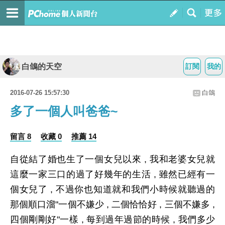
白鴿的天空
訂閱
我的
2016-07-26 15:57:30
白鴿
多了一個人叫爸爸~
留言 8
收藏 0
推薦 14
自從結了婚也生了一個女兒以來 , 我和老婆女兒就
這麼一家三口的過了好幾年的生活 , 雖然已經有一
個女兒了 , 不過你也知道就和我們小時候就聽過的
那個順口溜"一個不嫌少 , 二個恰恰好 , 三個不嫌多 ,
四個剛剛好"一樣 , 每到過年過節的時候 , 我們多少