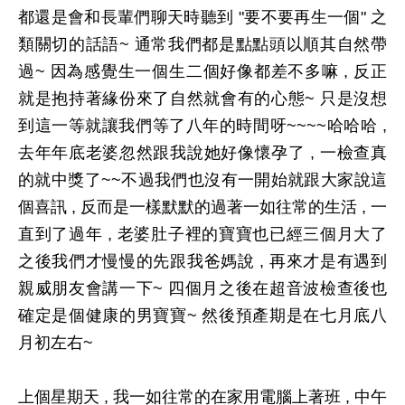
都還是會和長輩們聊天時聽到 "要不要再生一個" 之
類關切的話語~ 通常我們都是點點頭以順其自然帶
過~ 因為感覺生一個生二個好像都差不多嘛 , 反正
就是抱持著緣份來了自然就會有的心態~ 只是沒想
到這一等就讓我們等了八年的時間呀~~~~哈哈哈 ,
去年年底老婆忽然跟我說她好像懷孕了 , 一檢查真
的就中獎了~~不過我們也沒有一開始就跟大家說這
個喜訊 , 反而是一樣默默的過著一如往常的生活 , 一
直到了過年 , 老婆肚子裡的寶寶也已經三個月大了
之後我們才慢慢的先跟我爸媽說 , 再來才是有遇到
親威朋友會講一下~ 四個月之後在超音波檢查後也
確定是個健康的男寶寶~ 然後預產期是在七月底八
月初左右~
上個星期天 , 我一如往常的在家用電腦上著班 , 中午