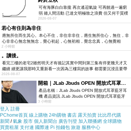
終於立秋
樣子~ 老婆正躺在病床上享受著打了催生之後的陣
可有海豚白白靠攏 再次遙迢氣旋 可再饒過一遍窮
弱 雖人間活動 已達文明極致之浪費 但又何干質樸
痛 , 寶貝女兒則是很貼心的在旁邊陪著她~
2026-08-07
者 只能白白陪葬
若心有住則為非住
應無所住而生其心。本心不住，非住非非住，應生無所住心，無住，非
心非非心無念無無念，覺心初起，心無初相，覺念念真，心無覺相
2 小時前
。讀後。
看完三樓的老宅2雖然明天才有後記其實中間到第三集有停更幾天才又
繼續 續更讓我那時又重新看一次因為三樓寫的故事 都需要沉浸且要帶
2026-08-07
有
開箱｜JLab Jbuds OPEN 開放式耳罩藍牙耳機 - 設計美學，輕巧、透氣、環境音全物理達成！
產品名稱：JLab Jbuds OPEN 開放式耳罩藍牙耳
機 產品資訊 JLab Jbuds OPEN 開放式耳罩藍牙
3 小時前
耳機評語：非常有特色，值得喜愛美型工
登入
註冊
PChome首頁
線上購物
24h購物
書店
露天拍賣
比比昂代購
新聞
/
氣象
股市
個人新聞台
廣告刊登
加入聯播網
全球購物
買賣租屋
支付連
國際連
Pi 拍錢包
旅遊
服務中心