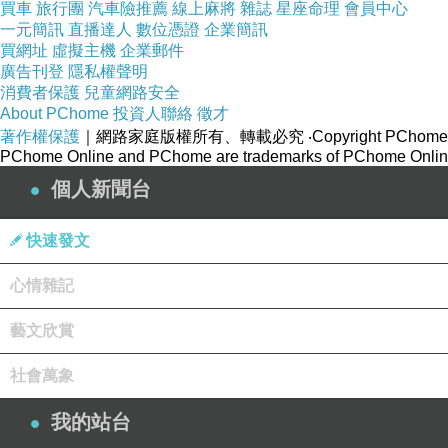
買車
旅行團
汽車險推薦
線上麻將
雜誌
星座命理
會員中心
一元簡訊
直播達人
數位憑證
企業簡訊
買網址
虛擬主機
企業郵件
廣告刊登
隱私權聲明
消費者保護
兒童網路安全
About PChome
投資人聯絡
徵才
著作權保護
｜網路家庭版權所有、轉載必究
‧Copyright PChome
PChome Online and PChome are trademarks of PChome Online
個人新聞台
快速發文
心情雜記
藝文欣賞
社會萬象
我的站台