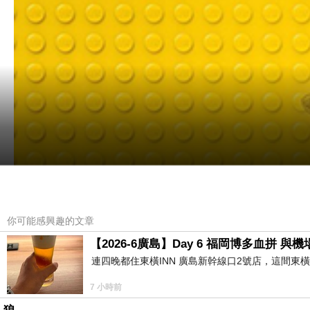
你可能感興趣的文章
【2026-6廣島】Day 6 福岡博多血拼 
連四晚都住東橫INN 廣島新幹線口2號店，這間東
7 小時前