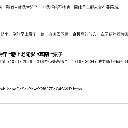
晚，那個人離我太近了，但我拒絕不掉他，因此早上醒來會有罪惡感。
了起來。剛好早上看了一篇「白痴愛做夢」台長寫的貼文，在回顧年輕時
行 #戀上老電影 #葛蘭 #粟子
葛蘭（1933～2026）偕同未婚夫高福全（1916～2004）乘郵輪赴倫敦6月
horts/hUfepoOgSak?is=xX2f827BaG4S69iR https