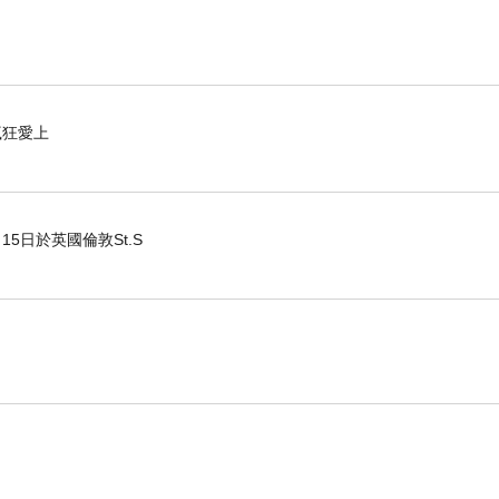
瘋狂愛上
15日於英國倫敦St.S