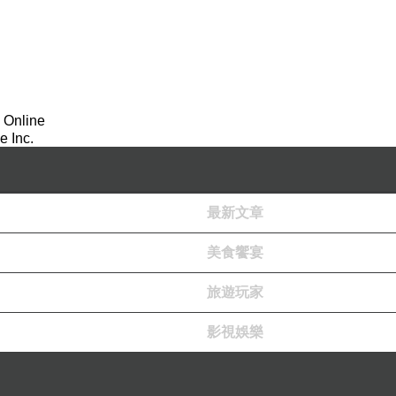
 Online
 Inc.
最新文章
美食饗宴
旅遊玩家
影視娛樂