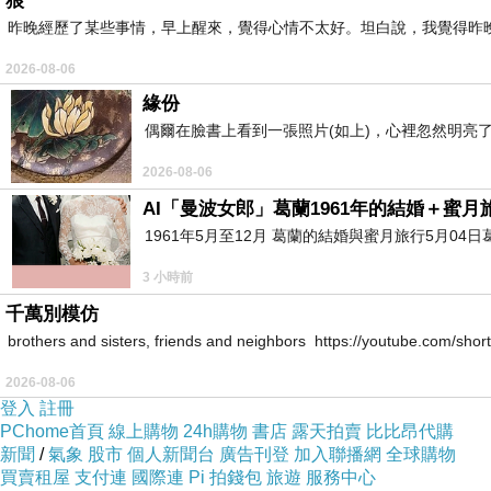
狼
昨晚經歷了某些事情，早上醒來，覺得心情不太好。坦白說，我覺得昨
2026-08-06
緣份
偶爾在臉書上看到一張照片(如上)，心裡忽然明亮
2026-08-06
AI「曼波女郎」葛蘭1961年的結婚＋蜜月旅
1961年5月至12月 葛蘭的結婚與蜜月旅行5月04日
3 小時前
千萬別模仿
brothers and sisters, friends and neighbors https://youtube.com/s
2026-08-06
登入
註冊
PChome首頁
線上購物
24h購物
書店
露天拍賣
比比昂代購
新聞
/
氣象
股市
個人新聞台
廣告刊登
加入聯播網
全球購物
買賣租屋
支付連
國際連
Pi 拍錢包
旅遊
服務中心