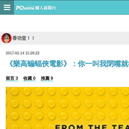
香功堂！！
2017-02-14 11:28:22
《樂高蝙蝠俠電影》：你一叫我閉嘴就
留言 3
收藏 0
推薦 9