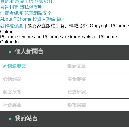
買網址
虛擬主機
企業郵件
廣告刊登
隱私權聲明
消費者保護
兒童網路安全
About PChome
投資人聯絡
徵才
著作權保護
｜網路家庭版權所有、轉載必究
‧Copyright PChome
Online
PChome Online and PChome are trademarks of PChome
Online Inc.
個人新聞台
快速發文
最新文章
除了美景 潮境公園裡多了好多地景藝術 這一排
心情雜記
美食饗宴
綠地上都是漂流木做的藝術品 廢棄的漂流木居
然任意的搭一搭 馬上就變成可以坐下來的景觀
藝文欣賞
旅遊玩家
椅 造型超特殊的 面對對岸的美景 這裡的確是
社會萬象
影視娛樂
賞心悅目的地方~
我的站台