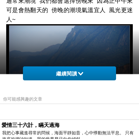
通常來潮境 我們都會選擇傍晚來 因為正中午來
可是會熱翻天的 傍晚的潮境氣溫宜人 風光更迷
人~
繼續閱讀
你可能感興趣的文章
遠眺對岸的岩石 看介紹驚喜的發現是翰爸跟小
愛情三十六計，瞞天過海
豐去過的象鼻岩 那裡的岩石真的很壯觀 遠看也
我把心事藏進尋常的問候，海面平靜如昔，心中悸動無法平息。 只有
美 象鼻岩有機會的話我也想親自去看看~