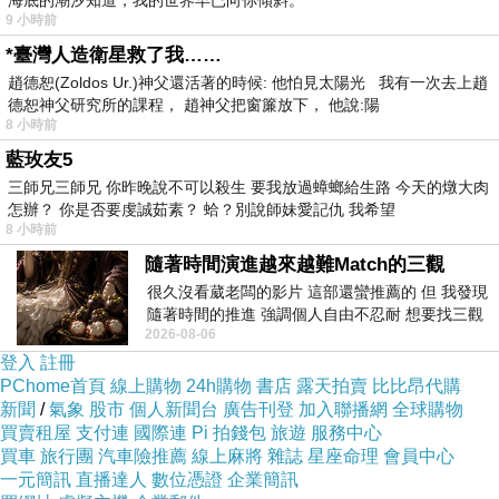
海底的潮汐知道，我的世界早已向你傾斜。
9 小時前
*臺灣人造衛星救了我……
趙德恕(Zoldos Ur.)神父還活著的時候: 他怕見太陽光 我有一次去上趙
德恕神父研究所的課程， 趙神父把窗簾放下， 他說:陽
8 小時前
藍玫友5
三師兄三師兄 你昨晚說不可以殺生 要我放過蟑螂給生路 今天的燉大肉
怎辦？ 你是否要虔誠茹素？ 蛤？別說師妹愛記仇 我希望
8 小時前
隨著時間演進越來越難Match的三觀
很久沒看葳老闆的影片 這部還蠻推薦的 但 我發現
隨著時間的推進 強調個人自由不忍耐 想要找三觀
2026-08-06
接近的不要說對象 連朋友都超
登入
註冊
這就是簡介牌囉~ 比照實景 看起來更加明瞭清
PChome首頁
線上購物
24h購物
書店
露天拍賣
比比昂代購
楚 大自然的生成真是太神奇了~
新聞
/
氣象
股市
個人新聞台
廣告刊登
加入聯播網
全球購物
買賣租屋
支付連
國際連
Pi 拍錢包
旅遊
服務中心
買車
旅行團
汽車險推薦
線上麻將
雜誌
星座命理
會員中心
一元簡訊
直播達人
數位憑證
企業簡訊