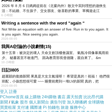
2026 年 8 月 6 日媽媽從前在《北窗內外》散文中寫到理想的遊俠生
活：不結婚、不生孩子、交女朋友、做喜歡的事業、單獨遊走江
6 小時前
湖⋯⋯，
Writing a sentence with the word “again “
Not Write an equation with an answer of five. Run in to you again. It
is you again. Nice seeing you again.
2026-08-05
我與AI討論的小說劇情(15)
第十五章：被決定的壞人 天命文創頂樓會議室。 氣氛冷得像暴風雨前
夕。 秘書甚至不敢進門。 因為教育部長曾德隆，親自來了。 &m
【Grocery Outlet】為美國連鎖折扣商店，販賣有
10 小時前
品牌的食品雜貨，多數店面還有啤酒和葡萄酒專
日記0805
趙麗穎的復婚新聞 果真是大女主氣場呀！ 希望是真的！祝福！ 他們很
區，頗受識徒老馬的歡迎。這裡賣的葡萄酒很少
班配，小孩想想很可愛 ~~~ 睡覺前爬到一堆LV的新聞 真的，把
超過十美元，朋友曾問過店經理「為何他們的酒
2026-08-05
價格這麼有競爭力？」得到的答案是，公司整批
登入
註冊
PChome首頁
線上購物
24h購物
書店
露天拍賣
比比昂代購
向酒商買斷商品，他們只賺取合理的利潤，所以
新聞
/
氣象
股市
個人新聞台
廣告刊登
加入聯播網
全球購物
架上的酒才會這麼便宜。
買賣租屋
支付連
國際連
Pi 拍錢包
旅遊
服務中心