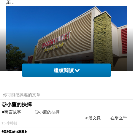
足。
繼續閱讀
你可能感興趣的文章
回程順路到西沙加緬度的【Grocery Outlet】。
◎小鷹的抉擇
■寓言故事 ◎小鷹的抉擇
⊕潘文良 在壁立千
15 小時前
仞的懸崖上，有一座遮天蔽
媽媽的優點