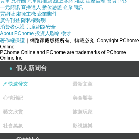
買車
旅行團
汽車險推薦
線上麻將
雜誌
星座命理
會員中心
一元簡訊
直播達人
數位憑證
企業簡訊
買網址
虛擬主機
企業郵件
廣告刊登
隱私權聲明
消費者保護
兒童網路安全
About PChome
投資人聯絡
徵才
著作權保護
｜網路家庭版權所有、轉載必究
‧Copyright PChome
Online
PChome Online and PChome are trademarks of PChome
Online Inc.
個人新聞台
快速發文
最新文章
心情雜記
美食饗宴
朋友每次逛這間店有點像在玩尋寶遊戲，因為不
貴可以「盲買」幾瓶回家試喝，喝到有喜歡再回
藝文欣賞
旅遊玩家
店內抱回一打。
社會萬象
影視娛樂
【Grocery Outlet】
845 Harbor Blvd,West Sacramento CA 95691