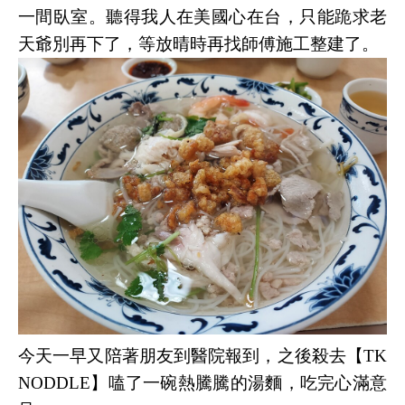
一間臥室。聽得我人在美國心在台，只能跪求老
天爺別再下了，等放晴時再找師傅施工整建了。
今天一早又陪著朋友到醫院報到，之後殺去【TK
NODDLE】嗑了一碗熱騰騰的湯麵，吃完心滿意