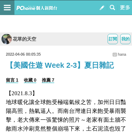
花草的天空
訂閱
我的
2022-04-06 00:05:35
hana
【美國住遊 Week 2-3】夏日雜記
留言 1
收藏 0
推薦 7
【2021.8.3】
地球暖化讓全球飽受極端氣候之苦，加州日日豔
陽高照，熱氣逼人。而南台灣連日來飽受暴雨襲
擊，老大傳來一張驚悚的照片～老家有面土牆不
敵雨水沖刷竟然整個崩塌下來，土石泥流也毀了