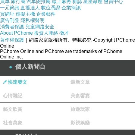
買車
旅行團
汽車險推薦
線上麻將
雜誌
星座命理
會員中心
接管、接收！才會有現在的台灣光復節！你賴清
一元簡訊
直播達人
數位憑證
企業簡訊
買網址
虛擬主機
企業郵件
德自己說謊不打草稿，竟然還說蔣老總統和國軍
廣告刊登
隱私權聲明
節節敗退之下，為了併吞台灣才犯下滔天大罪，
消費者保護
兒童網路安全
About PChome
投資人聯絡
徵才
一派胡言！
著作權保護
｜網路家庭版權所有、轉載必究
‧Copyright PChome
Online
PChome Online and PChome are trademarks of PChome
蔣老總統和經國先生他一生最後悔的，就是養出
Online Inc.
像你賴清德和民進黨這群白眼狼！兩蔣總統他們
個人新聞台
老人家到底上輩子欠了你們什麼？他們老人家供
應我們吃、供應我們穿、供應我們住，你們是怎
快速發文
最新文章
麼對待他們老人家的？可你們忘恩負義、過河拆
心情雜記
美食饗宴
橋，甚至你們還恩將仇報！
藝文欣賞
旅遊玩家
那些辛辛苦苦為我們中華民國和全民努力奉獻的
社會萬象
影視娛樂
老人家，被你們民進黨肆意的誣陷，而那些侵略
我們中華民國土地的日本鬼子，你們卻要把他們