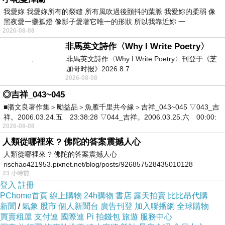
犯下滔天大罪，所以你千方百計地要拆除蔣公銅
我愛妳 我愛妳所有的裂縫 所有風吹過後顫抖的葉脈 我愛妳的柔弱 像
黑夜愛一盞孤燈 像影子愛著它唯一的形狀 所以我靠近妳 一
像？那好！我替許崑源大哥來問你，你將中正紀
2026-08-08
念堂的憲兵儀隊移到外面，是為了什麼？
非馬英文詩作〈Why I Write Poetry〉
非馬英文詩作〈Why I Write Poetry〉刊登于《芝
加哥时报》2026.8.7
你口口聲聲說蔣老總統威權體制，結果，你做得
2026-08-08
卻是比兩蔣總統更威權、更獨裁！甚至還去縱容
◎吉祥_043~045
民進黨這幾個立委發文支持南韓戒嚴，卸世卸眾
■潘文良著作集＞勵益品＞魚雁千里共今緣＞吉祥_043~045 ▽043_吉
（閩南語，意思是丟人現眼）！
祥。2006.03.24.五 23:38:28 ▽044_吉祥。2006.03.25.六 00:00:
2026-08-08
人類從哪裡來 ? 佛陀的答案震撼人心
過去八二三炮戰當天，兩蔣總統帶領所有軍人老
人類從哪裡來 ? 佛陀的答案震撼人心
前輩拿著武器跟共產黨對幹，替我們中華民國守
rischao421953.pixnet.net/blog/posts/926857528435010128
23 小時前
住台澎金馬半壁江山，賴清德，如果沒有兩蔣總
登入
註冊
統，你認為我們還存在嗎？你認為台澎金馬還能
PChome首頁
線上購物
24h購物
書店
露天拍賣
比比昂代購
新聞
/
氣象
股市
個人新聞台
廣告刊登
加入聯播網
全球購物
守得住嗎？再說了！蔣老總統他是趕走日本鬼
買賣租屋
支付連
國際連
Pi 拍錢包
旅遊
服務中心
子，而且蔣老總統並不是併吞台灣，他對台灣是