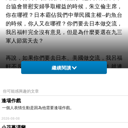
台協會替慰安婦爭取權益的時候，朱立倫主席，
你在哪裡？日本霸佔我們中華民國主權--釣魚台
的時候，你人又在哪裡？你們要去日本做交流，
我呂福軒完全沒有意見，但是為什麼要選在九三
軍人節當天去？
再說，如果你們要去日本、美國做交流，我呂福
軒不反對，但是別在九三軍人節當天去！就連
繼續閱讀
1025台灣光復節更不行！可朱主席，你這麼做，
跟賴清德有什麼兩樣？這又跟民進黨有什麼兩
你可能感興趣的文章
樣？你太讓人失望了！難怪高雄國民黨會一直
輸！
逢場作戲
一個人表情生動是因為他需要逢場作戲。
另外，我更要請問賴清德，你口口聲聲說蔣老總
2026-08-08
統所帶領的國軍節節敗退之下，為了併吞台灣所
小花蔓澤蘭