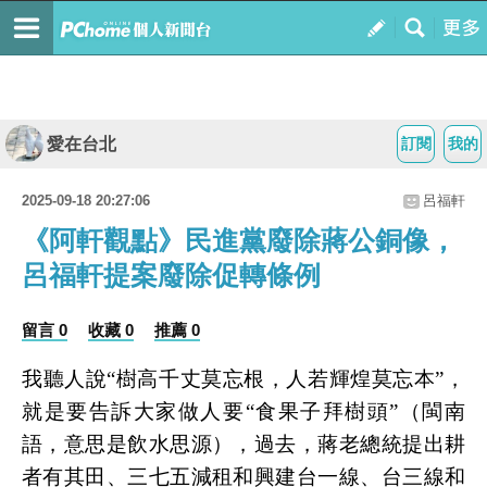
愛在台北
訂閱
我的
2025-09-18 20:27:06
呂福軒
《阿軒觀點》民進黨廢除蔣公銅像，
呂福軒提案廢除促轉條例
留言 0
收藏 0
推薦 0
我聽人說“樹高千丈莫忘根，人若輝煌莫忘本”，
就是要告訴大家做人要“食果子拜樹頭”（閩南
語，意思是飲水思源），過去，蔣老總統提出耕
者有其田、三七五減租和興建台一線、台三線和