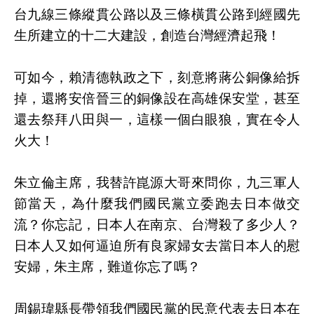
台九線三條縱貫公路以及三條橫貫公路到經國先
生所建立的十二大建設，創造台灣經濟起飛！
可如今，賴清德執政之下，刻意將蔣公銅像給拆
掉，還將安倍晉三的銅像設在高雄保安堂，甚至
還去祭拜八田與一，這樣一個白眼狼，實在令人
火大！
朱立倫主席，我替許崑源大哥來問你，九三軍人
節當天，為什麼我們國民黨立委跑去日本做交
流？你忘記，日本人在南京、台灣殺了多少人？
日本人又如何逼迫所有良家婦女去當日本人的慰
安婦，朱主席，難道你忘了嗎？
周錫瑋縣長帶領我們國民黨的民意代表去日本在