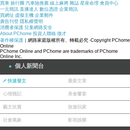
買車
旅行團
汽車險推薦
線上麻將
雜誌
星座命理
會員中心
放鬆心情面對市場，毫無警戒心情下顯得格外輕
一元簡訊
直播達人
數位憑證
企業簡訊
鬆。就在彼耶與她姑媽之招待裡，我天天四處走
買網址
虛擬主機
企業郵件
廣告刊登
隱私權聲明
逛，享受著無事一身輕的滋味。巴黎是個古老著
消費者保護
兒童網路安全
大都會，她揉和了古早與現代的個性。無論是在
About PChome
投資人聯絡
徵才
著作權保護
｜網路家庭版權所有、轉載必究
‧Copyright PChome
藝術上、文化上、或者人文上、在在都綻放出她
Online
獨自具有之絢爛光彩。
PChome Online and PChome are trademarks of PChome
Online Inc.
個人新聞台
甫剛走入其中，我就被她的絢爛神彩與光
芒，迷戀得東南西北分都不出方向矣！吾友彼耶
快速發文
最新文章
為了展現他的誠意，特別放自己一天假期，捨命
心情雜記
美食饗宴
陪著我在巴黎城內四處觀光逛遊，以免冷落了我
這位遠道而來的稀客。巴黎人感到驕傲的羅浮宮
藝文欣賞
旅遊玩家
藝術之殿，她是我們走逛的首要景點。觀賞到斷
社會萬象
影視娛樂
臂的維納斯，婀娜多姿栩栩如生之風采，讓我睇