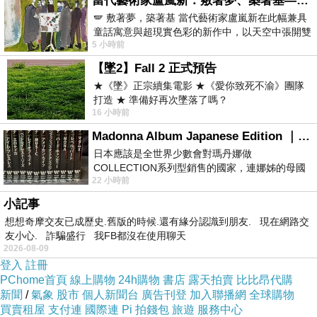
當代藝術家盧嵐新：敷著夢、築著基——讓筆觸成為存在過的證據，將相遇的溫度熔鑄成新的模樣
商家之採購意願。拓銷團籌組開始，個成員立刻
🪽 敷著夢，築著基 當代藝術家盧嵐新在此幅兼具
積極的辦理出國手續，個個緊繃神經面對未來。
童話寓意與超現實色彩的新作中，以天空中張開雙
5 小時前
翼的神聖形象與地面上聚集的人群對話，
儘管這是急就章的應付，但是臨陣擦槍不亮
【墜2】Fall 2 正式預告
★《墜》正宗續集電影 ★《愛你致死不渝》團隊
也光的觀念，依然催促著我們勇敢的去面對惡劣
打造 ★ 準備好再次墜落了嗎？
的狀況。此行之途程包括有維也納、柏林、杜塞
16 小時前
爾道夫、法蘭克福、雅典、巴黎、羅馬、米蘭、
Madonna Album Japanese Edition ｜瑪丹娜專輯們2026年日本版重發系列
那布勒斯、馬德里、巴塞隆納等等重要城市。整
日本應該是全世界少數會對瑪丹娜做
COLLECTION系列型銷售的國家，連娜姊的母國
個行程走完之後，我私下再回到巴黎坐鎮。用意
22 小時前
美國都沒對她這樣過，這全拜在他們到現在唱片
是要鞏固辛苦得來之市場地盤。
小記事
想想奇摩交友已成歷史.舊版的時候.還有緣分認識到朋友. 現在網路交
友小心. 詐騙盛行 我FB都沒在使用聊天
巴黎商友彼耶是我的新客戶，為了防範他被
2026-08-09
挖走，所以，我對他採取緊迫釘人之策，避免中
登入
註冊
PChome首頁
線上購物
24h購物
書店
露天拍賣
比比昂代購
途發生意外而被搶走。隨後我又採取欲擒故縱之
新聞
/
氣象
股市
個人新聞台
廣告刊登
加入聯播網
全球購物
策，放鬆心情裝做沒是以面對之。這是我首次以
買賣租屋
支付連
國際連
Pi 拍錢包
旅遊
服務中心