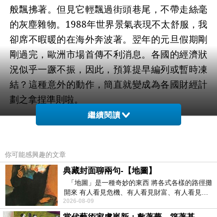
般飄拂著。但見它輕飄過街頭巷尾，不帶走絲毫
的灰塵雜物。
1988
年世界景氣表現不太舒服，我
卻席不暇暖的在海外奔波著。翌年的元旦假期剛
剛過完，歐洲市場首傳不利消息。各國的經濟狀
況似乎一蹶不振，因此，預算提早編列或暫時凍
結？這種意外的動作，簡直就變成為各國財經計
劃之拿捏準則啦。
繼續閱讀
除此準則之外，各國之緊縮政策紛紛變化，
這也都會直接的影響到市場機制。為了能夠及早
你可能感興趣的文章
預防崩盤，我連夜趕往歐洲進行護盤，藉以穩定
典藏封面聊兩句-【地圖】
客戶。因是之故，我便成為歐洲緊急拓銷團的成
「地圖」是一種奇妙的東西 將各式各樣的路徑攤
員之一。我們在歐洲各大城市做地毯式的推銷，
開來 有人看見危機、有人看見財富、有人看見…
2026-08-09
同時也趁勢推出產品展覽，藉以激促與招睞歐洲
從中可以發掘出不同的