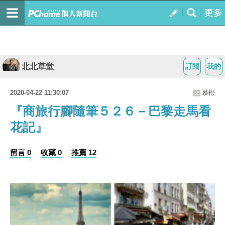
北北草堂
訂閱
我的
2020-04-22 11:30:07
慕松
『商旅行腳隨筆５２６－巴黎走馬看
花記』
留言 0
收藏 0
推薦 12