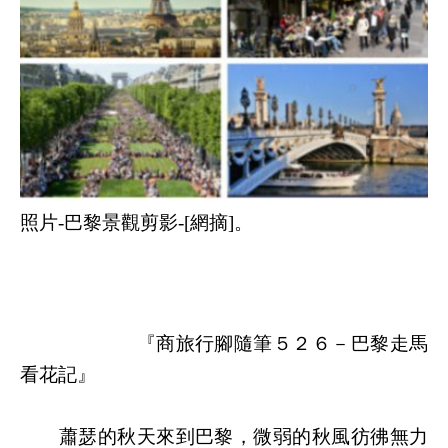
照片-巴黎景觀剪影-[網摘]。
『商旅行腳隨筆５２６－
巴黎走馬
看花記
』
蕭瑟的秋天來到巴黎，微弱的秋風彷彿無力