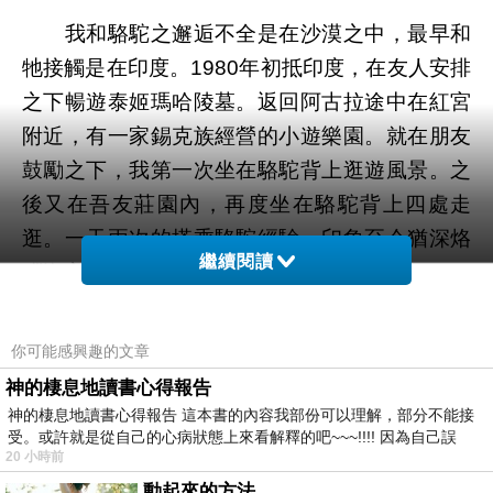
我和駱駝之邂逅不全是在沙漠之中，最早和
牠接觸是在印度。
年初抵印度，在友人安排
1980
之下暢遊泰姬瑪哈陵墓。返回阿古拉途中在紅宮
附近，有一家錫克族經營的小遊樂園。就在朋友
鼓勵之下，我第一次坐在駱駝背上逛遊風景。之
後又在吾友莊園內，再度坐在駱駝背上四處走
逛。一天兩次的搭乘駱駝經驗，印象至今猶深烙
繼續閱讀
腦海永難以忘記。
友人莊園中飼養的是雙峰駝種，駝峰柔軟加
你可能感興趣的文章
上坐架之負荷沉重，但走起路來一點也不含糊。
神的棲息地讀書心得報告
牠的步履穩定向前邁進，人做其上一點也沒搖晃
神的棲息地讀書心得報告 這本書的內容我部份可以理解，部分不能接
之感覺。木製坐架呈方框形狀，座內舖以駝絨地
受。或許就是從自己的心病狀態上來看解釋的吧~~~!!!! 因為自己誤
20 小時前
毯，木框四週精雕細琢並保留著原色。儘管如
動起來的方法