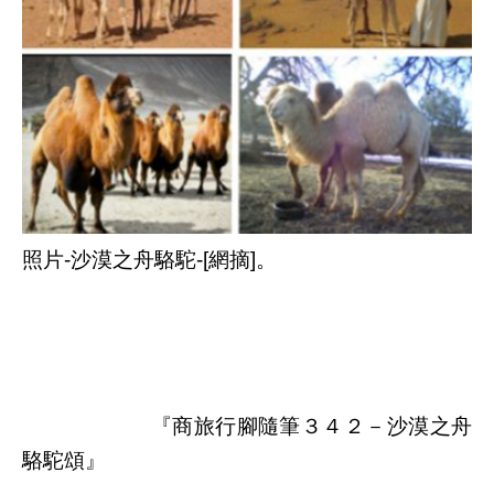
照片-沙漠之舟駱駝-[網摘]。
『
商旅行腳隨筆３４２－
沙漠之舟
駱駝頌』