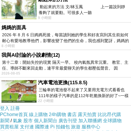
此，坐架之外觀依然顯得相當的豪華細緻。嗣
動起來的方法 文/林玉鳳 上一篇說到靜
後，我因公事出差北非摩洛哥與中東之約旦，在
養夠了就要動。可很多人一聽
9 小時前
大瑪士革騎乘的卻是單峰駱駝。坐在駝背之上，
媽媽的面具
又是另番之風趣。
2026 年 8 月 6 日媽媽死後，每當讀到她的學生和好友寫到其生前如何
耐心有愛地教導他們，影響改變了他們的生命，我也感到驚訝，媽媽的
8 小時前
因為單峰駱駝沒有木框輔助，一趟遠路走了
我與AI討論的小說劇情(12)
下來，我的雙內股腿肉摩擦破爛，痛得我上廁所
第十二章：開始失控的現實 隔天一早。 校內氣氛異常沉重。 教官、主
都很麻煩。在這次騎乘的經驗裏發現，駱駝對陌
任、導師不斷來回走動，連平常最愛聊天的學生都壓低聲音。 因
2026-08-05
生人似乎有點不太友善？牠會用咄咄逼人的眼神
汽車電池更換(115.8.5)
瞄看著你，嘴巴誇張的咀嚼不停，泡沫四射使空
三輪車的電池發不起來了又要用充電方式看看也
氣中充滿著異臭氣味，模樣兒神似喋喋不休老人
111年的樣子汽車的是112年乾脆換新的好了~一樣
22 小時前
在阿炮電池買的漲了一百多塊吧
家，鄙冷眼色好像在揶揄著你咧。
登入
註冊
PChome首頁
線上購物
24h購物
書店
露天拍賣
比比昂代購
在北非摩洛哥逗留期間，恰好遇上當地的駱
新聞
/
氣象
股市
個人新聞台
廣告刊登
加入聯播網
全球購物
買賣租屋
支付連
國際連
Pi 拍錢包
旅遊
服務中心
駝快跑競賽大會。參賽的駱駝數百隻，分批舉行