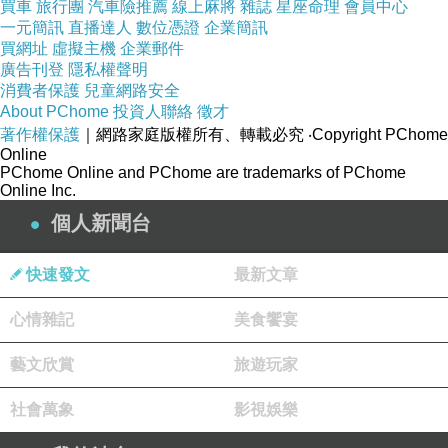
買車
旅行團
汽車險推薦
線上麻將
雜誌
星座命理
會員中心
單輪淘汰制，優勝者進入第二輪淘汰賽，最後剩
一元簡訊
直播達人
數位憑證
企業簡訊
買網址
虛擬主機
企業郵件
下十隻進入總決賽。最終之結果，一至五名採以
廣告刊登
隱私權聲明
雙並列方式頒獎。由於參賽駱駝數目不少，全部
消費者保護
兒童網路安全
About PChome
投資人聯絡
徵才
賽完已經日落西山矣。在那次比賽中之冠軍是隻
著作權保護
｜網路家庭版權所有、轉載必究
‧Copyright PChome
白駱駝，牠的旁側有隻棕色小駱駝。看他們親暱
Online
PChome Online and PChome are trademarks of PChome
的樣子，大概是駱駝父子吧？
Online Inc.
個人新聞台
當主人為其駱駝披掛勝利彩帶之時，旁邊有
個西方婦女在拍照。拍完照片她的男人要她順便
快速發文
最新文章
拍小駱駝之獨照。婦人嘟著嘴撒嬌般的對男人
心情雜記
美食饗宴
說：「甜心唉呀，那隻小駱駝又瘦又醜，幹嘛要
藝文欣賞
旅遊玩家
拍牠嘛！」婦人話剛說完，沒提防之下，白駱駝
竟然對著婦女臉上吐一口泡沫。「噗！」的一聲
社會萬象
影視娛樂
吐個滿臉，週遭空氣中立即渲染著一股濃烈的臭