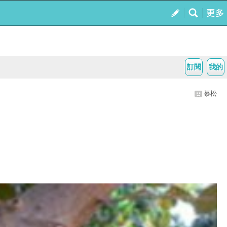
訂閱
我的
慕松