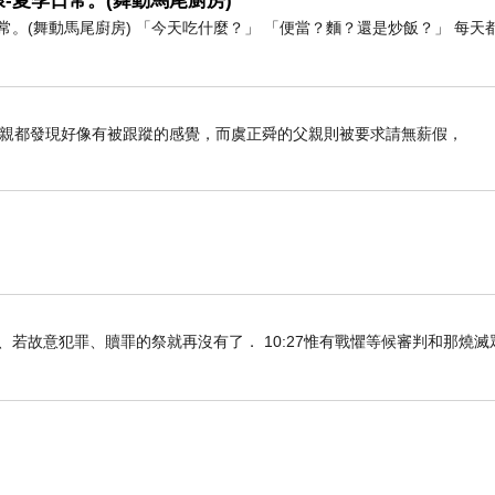
-夏季日常。(舞動馬尾廚房)
。(舞動馬尾廚房) 「今天吃什麼？」 「便當？麵？還是炒飯？」 每天
事』
母親都發現好像有被跟蹤的感覺，而虞正舜的父親則被要求請無薪假，
之旅。初眼在新加坡友人見到它，我竟不知道它就是
住啦。嗣後，在
年我再訪印度與斯里蘭卡之時，
1988
，我還以為是與佛教相關的水果。
上邊，於是引起我追索它的興趣。」我曾天真的問費南
記得他說過，因為菠蘿蜜富含澱粉質，女人吃了臀部容
知真道以後、若故意犯罪、贖罪的祭就再沒有了． 10:27惟有戰懼等候審判和那燒
假？姑且聽之且妄之了。
綱目」，這才稍稍明白菠蘿蜜的一些內幕。本草書目
解，算是我對它的初步認識。不久之後，我在圖書館