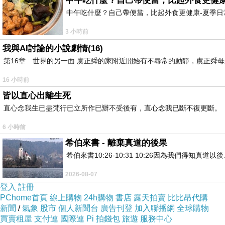
中午吃什麼？自己帶便當，比起外食更健康
中午吃什麼？自己帶便當，比起外食更健康-夏季日常
3 小時前
『
商旅行腳隨筆２７０－
菠蘿蜜的故
我與AI討論的小說劇情(16)
第16章 世界的另一面 虞正舜的家附近開始有不尋常的動靜，虞正舜
第一次見到菠蘿蜜，是在
年夏天的東南亞
1985
16 小時前
燻得暈頭轉向，怎知見到菠蘿蜜也被它的味道給鎮
皆以直心出離生死
直心念我生已盡梵行已立所作已辦不受後有，直心念我已斷不復更斷。
依舊是一片謎。老實說，初次聽到「菠蘿蜜」之名
6 小時前
然而費南度卻告訴我說：「它與佛教完全沾不
希伯來書 - 離棄真道的後果
他囉嗦一大篇，我還是不知道它的真面目。僅僅
希伯來書10:26-10:31 10:26因為我們得
大，就是吃太多菠蘿蜜的緣故。這說法不知是真是
2026-08-07
登入
註冊
PChome首頁
線上購物
24h購物
書店
露天拍賣
比比昂代購
返台期間，我趁空閑時間走趟圖書館查看「本草
新聞
/
氣象
股市
個人新聞台
廣告刊登
加入聯播網
全球購物
味甘甜如蜜，故藉其名稱呼之。」有了這小段的註
買賣租屋
支付連
國際連
Pi 拍錢包
旅遊
服務中心