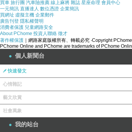
買車
旅行團
汽車險推薦
線上麻將
雜誌
星座命理
會員中心
物圖鑑上解釋說：『「菠蘿蜜」是常綠喬木，樹型
一元簡訊
直播達人
數位憑證
企業簡訊
菠蘿」或「牛肚果」。』
買網址
虛擬主機
企業郵件
廣告刊登
隱私權聲明
消費者保護
兒童網路安全
又說：「它的樹身有白色乳汁，雄花頂生或腋
About PChome
投資人聯絡
徵才
著作權保護
｜網路家庭版權所有、轉載必究
‧Copyright PChome
坡商友吳先生之女兒凱莉生小孩。其妻替她女兒做
PChome Online and PChome are trademarks of PChome Online
和果仁，可治療婦女產後之脾虛氣弱諸症。
個人新聞台
她還說：「產婦乳汁少或乳汁不通，吃上一兩
快速發文
全都依賴著奶粉來補充。華人世界則喜歡用食補
心情雜記
庭，看到他們家用菠蘿蜜燉雞或燉排骨，立即知道
藝文欣賞
我第一次嚐吃菠蘿蜜是在斯里蘭卡，當時遠貿中
社會萬象
當時不知它的來歷，於是問主人他是啥麼果凍？他
道，它就是聲名如雷貫耳的「菠蘿蜜果凍」。
我的站台