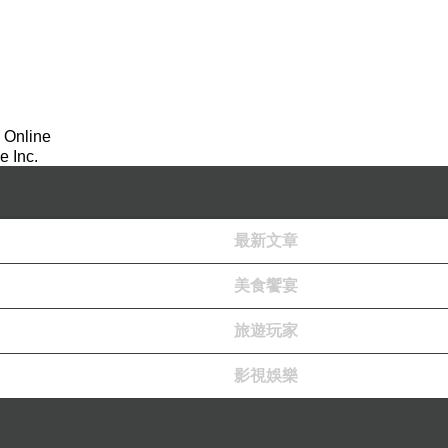
優美，所以，它是不錯的行道樹與庭園樹種。它屬於
生，雌花則序生於樹幹或樹枝上，果實呈橢圓型類似
 Online
月子，竟是用菠蘿蜜燉烏骨雞當月子料理。我覺得驚
 Inc.
碗菠蘿蜜雞湯就可通乳。華人婦女乳房較小，產後少
最新文章
來催乳，所以，利用菠蘿蜜燉排骨或燉雞補乳，在新馬
美食饗宴
此家必然是添丁或弄瓦啦。
旅遊玩家
心代表伊克奈亞克先生，招待我去他家用晚餐。是日
影視娛樂
說這是「
」，我一時沒聽懂，因此再問
Paramita Jelly