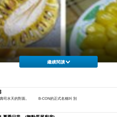
繼續閱讀
塔
轉壽司水天的對面。 B-CON的正式名稱叫 別