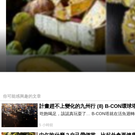
你可能感興趣的文章
計畫趕不上變化的九州行 (8) B-CON環球
吃飽喝足，該認真玩耍了… B-CON塔就在活魚迴
5 小時前
照片波羅蜜故事-[網摘]。