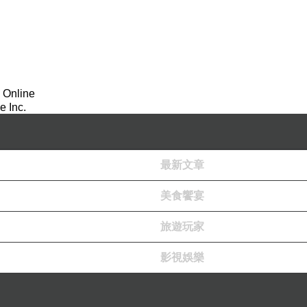
 Online
 Inc.
最新文章
美食饗宴
旅遊玩家
影視娛樂