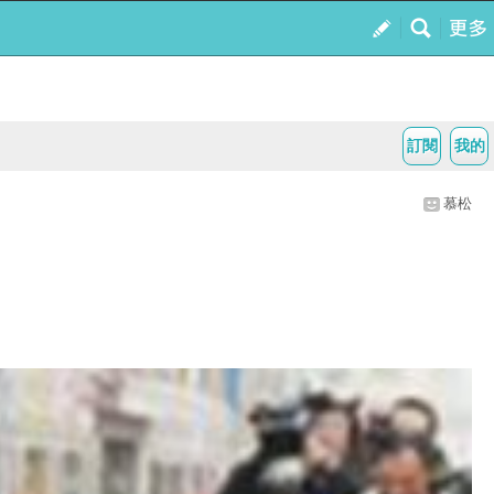
訂閱
我的
慕松