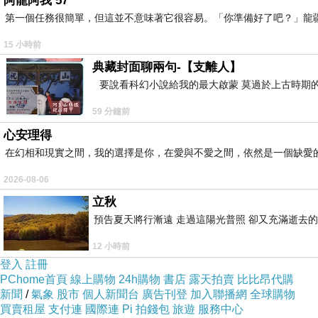
阿龍阿我 57
第一個任務很簡單，但這並不意味著它很容易。「你準備好了吧？」龍
15 小時前
典藏封面聊兩句-【支離人】
要說看科幻小說給我的最大啟蒙 莫過於上古時期的
59 分鐘前
心安理得
在幻相和現實之間，我的選擇是你，在愛與不愛之間，依然是一個缺愛
2026-08-06
立秋
預告夏天將行漸遠 走過這陽光普照 卻又充滿逝去的
12 小時前
登入
註冊
PChome首頁
線上購物
24h購物
書店
露天拍賣
比比昂代購
新聞
/
氣象
股市
個人新聞台
廣告刊登
加入聯播網
全球購物
買賣租屋
支付連
國際連
Pi 拍錢包
旅遊
服務中心