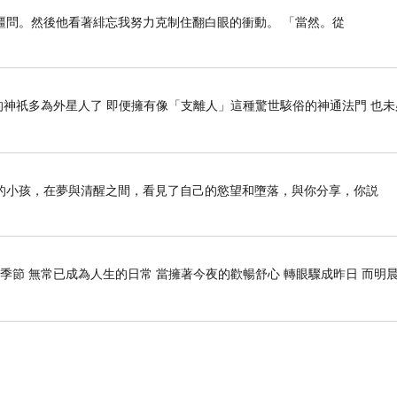
疆問。然後他看著緋忘我努力克制住翻白眼的衝動。 「當然。從
神祇多為外星人了 即便擁有像「支離人」這種驚世駭俗的神通法門 也未
的小孩，在夢與清醒之間，看見了自己的慾望和墮落，與你分享，你説
季節 無常已成為人生的日常 當擁著今夜的歡暢舒心 轉眼驟成昨日 而明晨