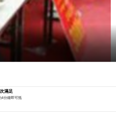
次滿足
約4分鐘即可抵