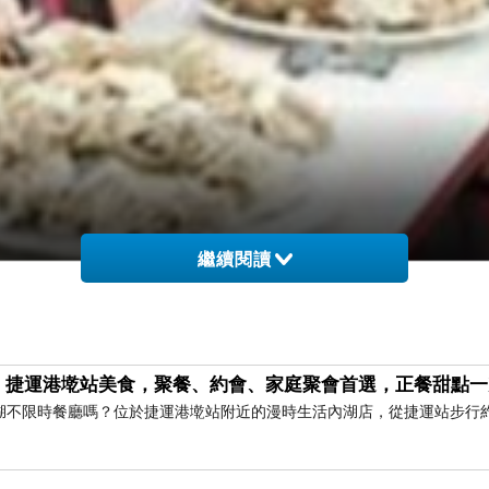
繼續閱讀
｜捷運港墘站美食，聚餐、約會、家庭聚會首選，正餐甜點一
湖不限時餐廳嗎？位於捷運港墘站附近的漫時生活內湖店，從捷運站步行