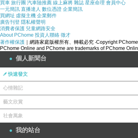
買車
旅行團
汽車險推薦
線上麻將
雜誌
星座命理
會員中心
一元簡訊
直播達人
數位憑證
企業簡訊
買網址
虛擬主機
企業郵件
廣告刊登
隱私權聲明
消費者保護
兒童網路安全
About PChome
投資人聯絡
徵才
著作權保護
｜網路家庭版權所有、轉載必究
‧Copyright PChome
PChome Online and PChome are trademarks of PChome Online
個人新聞台
快速發文
心情雜記
藝文欣賞
社會萬象
我的站台