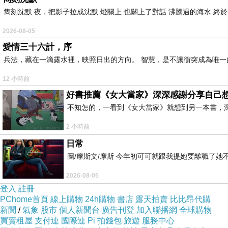
雋刻沈默 夜，把影子拉成沈默 燈關上 也關上了對話 沸騰過的海水 終
2026-08-05
愛情三十六計，序
兵法，藏在一滴露水裡，映照日出的方向。 智慧，是不讓衝突成為唯一
12 小時前
好書推薦《女大當家》深深感謝分享自己
不知怎的，一看到《女大當家》就想到另一本書，
2 小時前
日常
圖/摩斯文/摩斯 今年初可可就跟我提她要離職了
三十年前1988年在臺灣講獨立音樂(independ
2026-08-05
力，這從當時英、美的排行生態就可窺見。
登入
註冊
那一年我們臺灣也有一家唱片公司致力於推行獨立音
PChome首頁
線上購物
24h購物
書店
露天拍賣
比比昂代購
新聞
/
氣象
股市
個人新聞台
廣告刊登
加入聯播網
全球購物
完全都沒聽過那些歌手、樂團的名字，貿然花錢買
買賣租屋
支付連
國際連
Pi 拍錢包
旅遊
服務中心
播放的音樂大多是依照流行排行去介紹，資訊大同