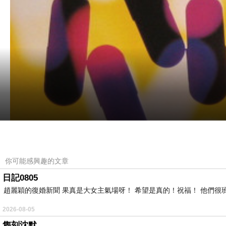
你可能感興趣的文章
日記0805
趙麗穎的復婚新聞 果真是大女主氣場呀！ 希望是真的！祝福！ 他們很班
2026-08-05
雋刻沈默