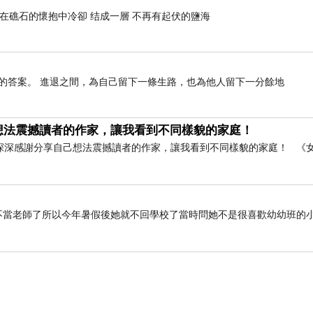
於在礁石的懷抱中冷卻 结成一層 不再有起伏的鹽海
的答案。 進退之間，為自己留下一條生路，也為他人留下一分餘地
想法震撼讀者的作家，讓我看到不同樣貌的家庭！
深深感謝分享自己想法震撼讀者的作家，讓我看到不同樣貌的家庭！ 《
她不當老師了所以今年暑假後她就不回學校了當時問她不是很喜歡幼幼班的
ent music，簡稱indie music)，恐怕沒多
樂(indie music)，就是水晶唱片，在那個時
回家聽又怕踩到地雷，不過對那些卡帶一直感到非常
小異，所幸那一年中廣青春網開播，比較願意介紹不