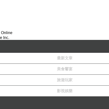
輝，剛開始聽這種音樂並不習慣，但不排斥，反而覺
 and the Land Is Ours'，只要這首歌的intro
好會有政治聯想，其實獨立音樂就是獨立廠牌(indi
，著重原創性，也樂於從事不同的嘗試，因此音樂就
 Online
入流行排行，主流大公司嗅到商機，開始尋找有潛力
 Inc.
愈模糊，獨立非主流音樂打入流行榜，主流商業大公
的。
在臺灣仍猶如嬰兒走路，跌跌撞撞，經營相當辛苦，
最新文章
美食饗宴
幾首是唱片發行二、三年之後，才有機會聽到，不過
旅遊玩家
影視娛樂
不過距離發行日期已有一段時間了，覺得相當特殊，和當
lume'。