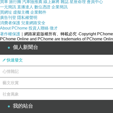
買車
旅行團
汽車險推薦
線上麻將
雜誌
星座命理
會員中心
一元簡訊
直播達人
數位憑證
企業簡訊
單元，沒記錯的話叫〈新音樂時間〉，來賓是程港
買網址
虛擬主機
企業郵件
開場曲是The Smiths的'A Rush and a Push
廣告刊登
隱私權聲明
政治細胞發達的人看到獨立音樂的「獨立」二字，搞不
消費者保護
兒童網路安全
About PChome
投資人聯絡
徵才
作的音樂，獨立廠牌不會過份干涉旗下藝人的創作
著作權保護
｜網路家庭版權所有、轉載必究
‧Copyright PChome
有別於主流，有些製作出版的唱片還頗受歡迎，打
PChome Online and PChome are trademarks of PChome Online
歡迎的樂團和歌手，這時主流和非主流的界線愈來
個人新聞台
創作束縛並肯定多元價值才是音樂人和樂迷所在乎
國外的獨立音樂已存在數十年，並蓬勃發展，但
快速發文
望我們臺灣有愈來愈多人注意這類型的音樂。
心情雜記
那個年代資訊太過封閉，所以這裡貼的音樂，有
藝文欣賞
社會萬象
第一次聽到'Beat Dis'是在中廣青春網，
我的站台
視為呼應1987年M|A|R|R|S的經典'Pump Up the Vo