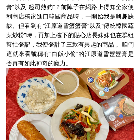
膏”以及“起司熱狗”？前陣子在網路上得知全家便
利商店獨家進口韓國商品時，一開始我是興趣缺
缺。但看到有“江原道雪蟹蟹膏”以及“傳統韓國蔬
菜炒粉”時，再加上樓下的貼心店長妹妹也在群組
幫忙登記，我便登計了三款有興趣的商品， 咱們
這就來看號稱有“白飯小偷”的江原道雪蟹蟹膏是
否真有如此神奇的魔力。