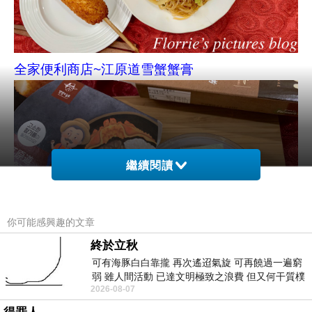
全家便利商店~江原道雪蟹蟹膏
繼續閱讀
你可能感興趣的文章
終於立秋
可有海豚白白靠攏 再次遙迢氣旋 可再饒過一遍窮
弱 雖人間活動 已達文明極致之浪費 但又何干質樸
2026-08-07
者 只能白白陪葬
全家便利商店~江原道雪蟹蟹膏