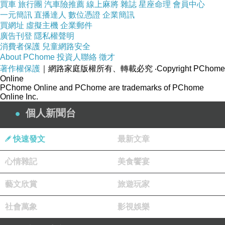
買車
旅行團
汽車險推薦
線上麻將
雜誌
星座命理
會員中心
一元簡訊
直播達人
數位憑證
企業簡訊
買網址
虛擬主機
企業郵件
廣告刊登
隱私權聲明
消費者保護
兒童網路安全
About PChome
投資人聯絡
徵才
著作權保護
｜網路家庭版權所有、轉載必究
‧Copyright PChome
Online
PChome Online and PChome are trademarks of PChome
Online Inc.
個人新聞台
快速發文
最新文章
品項
這次全家便利商店引進的四款韓國美食，分別為
心情雜記
美食饗宴
魚板辣炒年糕、蔬菜炒粉、起司熱狗與江原道雪
藝文欣賞
旅遊玩家
蟹蟹膏。正如我先前所提，我的腸胃不好，再加
上小俞跟Richard對於韓國年糕興趣都不大，我
社會萬象
影視娛樂
也就沒有購買該商品。沒能為大家介紹魚板辣炒