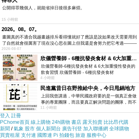
得罪人
加入便利商店群組的另一好處，就是有時商店若
公開得罪幾個人，就能省掉日後很多麻煩。
出新商品或是集點活動，群組就會發起登計的活
15 小時前
動。所以像我家樓下的店長妹妹就十分貼心幫大
2026。08。07。
家登計商品，因為我腸胃不好的關係，所以辣炒
畫圖真的不適合我越畫越排斥看得懂就好了應該是說如果改天需要用到
了自然就會很厲害了現在沒心思在圖上但我還是會努力把它考過———
年糕也就沒有登計了。
2026-08-07
欣儀營養師 - 6種抗發炎食材 & 6大加重慢性發炎的飲食習慣
欣儀營養師-6種抗發炎食材 & 6大加重慢性發炎的
飲食習慣 欣儀營養師 - 6種抗發炎食材
4 小時前
https://www.facebook.com/photo/?fbid=147
民進黨昔日在野推給中央，今日甩鍋地方
上回我曾講過，中華民國政府要的是一個真正會做
事的專業團隊，而且要真正解決問題的團隊，而不
11 小時前
是只會到處甩鍋的雙標團隊，最近民進黨
登入
註冊
PChome首頁
線上購物
24h購物
書店
露天拍賣
比比昂代購
新聞
/
氣象
股市
個人新聞台
廣告刊登
加入聯播網
全球購物
買賣租屋
支付連
國際連
Pi 拍錢包
旅遊
服務中心