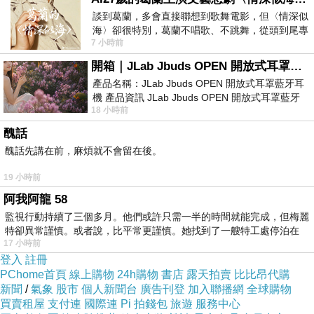
歡。若是將甜點一一攤開來，讓我選擇的話。我
談到葛蘭，多會直接聯想到歌舞電影，但〈情深似
是偏愛造型漂亮的法式甜點，所以每次只要有新
海〉卻很特別，葛蘭不唱歌、不跳舞，從頭到尾專
7 小時前
心演戲。拍攝期間，經常工作超過12個鐘
的法式甜點店開幕，我總是會前往買個檸檬塔或
開箱｜JLab Jbuds OPEN 開放式耳罩藍牙耳機 - 設計美學，輕巧、透氣、環境音全物理達成！
是蛋糕來嚐嚐。而馬卡龍更是我的心頭好，再來
產品名稱：JLab Jbuds OPEN 開放式耳罩藍牙耳
就是布列塔尼餅乾了。所以這次有代理商願意代
機 產品資訊 JLab Jbuds OPEN 開放式耳罩藍牙
18 小時前
耳機評語：非常有特色，值得喜愛美型工
理法國當地知名的餅乾品牌，我是又驚又喜，更
醜話
期待入口後的口感。
醜話先講在前，麻煩就不會留在後。
19 小時前
阿我阿龍 58
監視行動持續了三個多月。他們或許只需一半的時間就能完成，但梅麗
特卻異常謹慎。或者說，比平常更謹慎。她找到了一艘特工處停泊在
17 小時前
登入
註冊
PChome首頁
線上購物
24h購物
書店
露天拍賣
比比昂代購
新聞
/
氣象
股市
個人新聞台
廣告刊登
加入聯播網
全球購物
買賣租屋
支付連
國際連
Pi 拍錢包
旅遊
服務中心