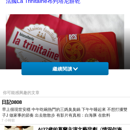
法國La Trinitaine布列塔尼餅乾
繼續閱讀
你可能感興趣的文章
日記0808
外盒照
早上很現世安穩 中午吃碗熱門的三媽臭臭鍋 下午午睡起來 不想打擾雙
子J 做家事的節奏 出去散散步 有影片有真相：白海豚 在飲料
7 小時前
身為甜點控，但我不是每種甜食都愛吃或是喜
AI27歲的葛蘭主演文藝悲劇〈情深似海〉 #戀上老電影 #葛蘭 #粟子