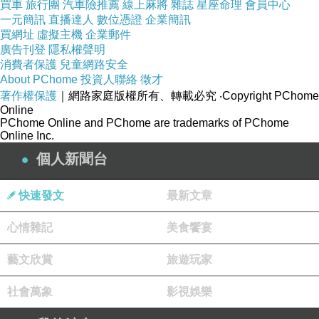
買車
旅行團
汽車險推薦
線上麻將
雜誌
星座命理
會員中心
一元簡訊
直播達人
數位憑證
企業簡訊
買網址
虛擬主機
企業郵件
廣告刊登
隱私權聲明
消費者保護
兒童網路安全
About PChome
投資人聯絡
徵才
著作權保護
｜網路家庭版權所有、轉載必究
‧Copyright PChome
Online
PChome Online and PChome are trademarks of PChome
Online Inc.
個人新聞台
快速發文
最新文章
心情雜記
美食饗宴
藝文欣賞
旅遊玩家
社會萬象
影視娛樂