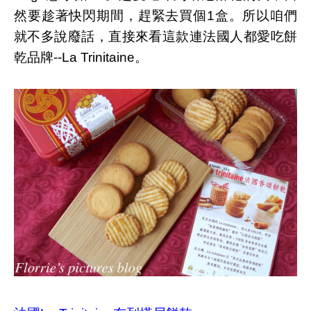
然要趁著快閃期間，趕緊去買個1盒。所以咱們
就不多說廢話，直接來看這款連法國人都愛吃餅
乾品牌--La Trinitaine。