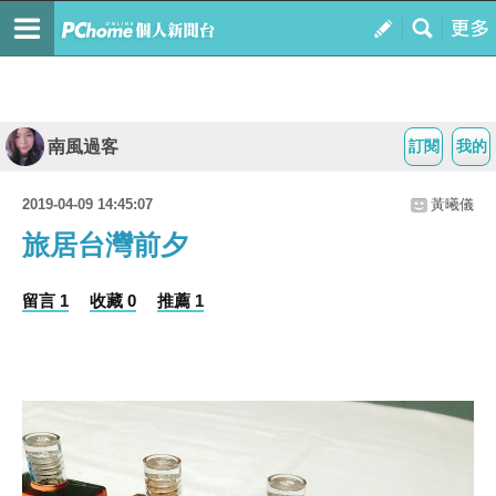
南風過客
訂閱
我的
2019-04-09 14:45:07
黃曦儀
旅居台灣前夕
留言 1
收藏 0
推薦 1