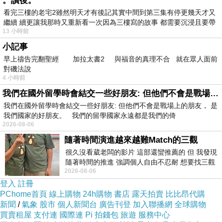
。讀後。
往拱北探伍師傅時，他最替我高興，看秋三世書
看完三樓的老宅2雖然明天才有後記其實中間到第三集有停更幾天才又
提到品性聰明，讚不絕口。
繼續 續更讓我那時又重新看一次因為三樓寫的故事 都需要沉浸且要帶
13 小時前
有
後來我發覺與秋一家緣份很深，秋爸是中榮親，
小記事
秋媽是近安壞，秋妹是近友衰，秋弟是近榮親，
早上禱告完翻聖經 加拉太書2 與福音的真理不合 就在眾人面前
我和秋也是中榮親，一掌經謂這是良好婚配。
對磯法說
4 小時前
秋也是我尋覓多年的丁火，三昄五戒佛弟子，世
我們在國外留學時會結交一些好朋友: 但他們不會是戰場上的朋友
上唯一主動唸佛迴向功德給我，以及唯一提出讓
我們在國外留學時會結交一些好朋友: 但他們不會是戰場上的朋友， 是
秋媽與我締結共同佈施善緣的女朋友。
我們國家的好朋友。 我們的留學國家永遠都是我們的倚
2026-08-06
這種善根不容易，我也不容易遇到。伍師傅說秋
隨著時間演進越來越難Match的三觀
是老天送給我的。
很久沒看葳老闆的影片 這部還蠻推薦的 但 我發現
多年，網上認識的各種台灣朋友也等待我去見
隨著時間的推進 強調個人自由不忍耐 想要找三觀
2026-08-06
接近的不要說對象 連朋友都超
面，教我做麵包，給她們煮私房菜，到訪中南北
登入
註冊
部賣不同東西的店。
PChome首頁
線上購物
24h購物
書店
露天拍賣
比比昂代購
新聞
/
氣象
股市
個人新聞台
廣告刊登
加入聯播網
全球購物
以後台灣是陪伴我下半生修行的地方，秋和她家
買賣租屋
支付連
國際連
Pi 拍錢包
旅遊
服務中心
人是我的親人，月後盡快適應台灣生活，找到安