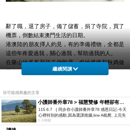
辭了職，退了房子，備了儲蓄，捐了寺院，買了
機票，倒數結束澳門生活的日期。
港澳陸的朋友擇人約見，有的準備禮物，全都是
這些年疼愛過我，關心過我，幫助過我的人。
在藥山給爸爸和祖先做附薦，也給媽媽和秋媽做
繼續閱讀
延生，秋媽很高興，表示婚後把我當女兒。
我和秋準備在台灣結婚。兩個人都懶得辦婚禮拍
婚照，只會簽一張紙。
你可能感興趣的文章
我從沒想過有一天我會結婚的，也沒想過是跟一
小護師番外章78 > 福慧雙修 年輕卻有個老靈魂 ㄑ金剛經〉podcast
個台灣人，並且會到台灣旅居。
115.6.7 ( 同步存小護師番外章78 感恩日記-今天
這次結婚不全然是為了愛情。愛情不足以成為簽
心裡特別的感動,因為選課燒腦,line A梳爬, 上完失
3 小時前
智課的她,特來傾
字的理由。