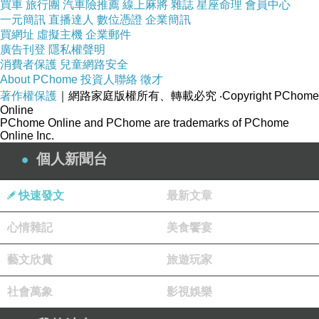
買車
旅行團
汽車險推薦
線上麻將
雜誌
星座命理
會員中心
住心的力量。
一元簡訊
直播達人
數位憑證
企業簡訊
買網址
虛擬主機
企業郵件
年輕時不懂做一位妻子，上一段同居感情該訓練
廣告刊登
隱私權聲明
的都自我訓練完成了。我希望以後可以像龍姨，
消費者保護
兒童網路安全
About PChome
投資人聯絡
徵才
芬姨這樣一生家庭事業雙美。
著作權保護
｜網路家庭版權所有、轉載必究
‧Copyright PChome
Online
PChome Online and PChome are trademarks of PChome
Online Inc.
2019.04.09
個人新聞台
快速發文
最新文章
收錄於專欄《南風過客》
心情雜記
美食饗宴
藝文欣賞
旅遊玩家
社會萬象
影視娛樂
灰灰家的媳婦
下一篇：