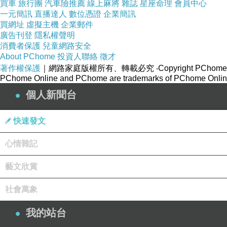
買車
旅行團
汽車險推薦
線上麻將
雜誌
星座命理
會員中心
吃飽了，附近有一個蕭如松藝術園區，可以去散步走走消化一下，下一篇
一元簡訊
直播達人
數位憑證
企業簡訊
買網址
虛擬主機
企業郵件
本來想寫在一起，但想著食記跟遊記還是分開吧！
廣告刊登
隱私權聲明
消費者保護
兒童網路安全
About PChome
投資人聯絡
徵才
店家資訊
著作權保護
｜網路家庭版權所有、轉載必究
‧Copyright PChome
店家名稱：陳記老街麵店
PChome Online and PChome are trademarks of PChome Online
電話：
03-595-8790
個人新聞台
地址：
310
新竹縣竹東鎮榮樂街
48
號
快速發文
營業時間：
0700-2000 W2
公休
心情雜記
藝文欣賞
《出一張嘴．新竹新埔》劉家莊燜雞
上一篇：
社會萬象
《出一張嘴‧新竹東區》COFFEE LOVER\'s PLANE
下一篇：
我的站台