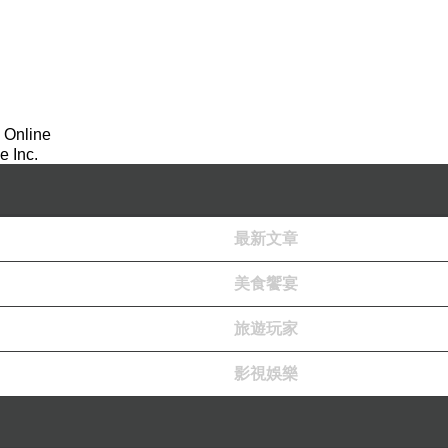
介紹！
 Online
 Inc.
最新文章
美食饗宴
旅遊玩家
影視娛樂
T-SOGO新竹Big City館+天吉屋-新竹巨城店