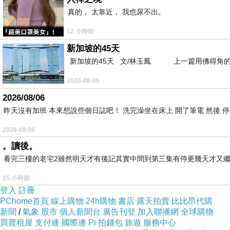
真的， 太靠近， 我也尿不出。
12 小時前
新加坡的45天
牆上簡單乾淨的菜單，還有客家湯圓呢
新加坡的45天 文/林玉鳳 上一篇用佛得角的
2026-08-06
2026/08/06
昨天沒有加班 本來想說些個日誌吧！ 洗完澡坐在床上 開了筆電 然後 
座位不少
2026-08-06
。讀後。
看完三樓的老宅2雖然明天才有後記其實中間到第三集有停更幾天才又繼
15 小時前
我想很多人喜歡他們家的油蔥吧！有單賣呢！
登入
註冊
PChome首頁
線上購物
24h購物
書店
露天拍賣
比比昂代購
新聞
/
氣象
股市
個人新聞台
廣告刊登
加入聯播網
全球購物
買賣租屋
支付連
國際連
Pi 拍錢包
旅遊
服務中心