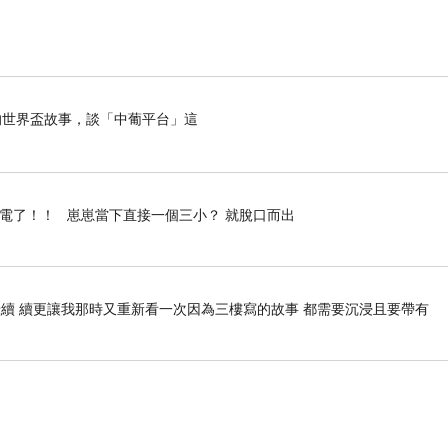
世界盃故事，談「中葡平台」這
停電了！！ 崽崽當下直接一個三小？ 就脫口而出
續 續更讓我那時又重新看一次因為三樓寫的故事 都需要沉浸且要帶有