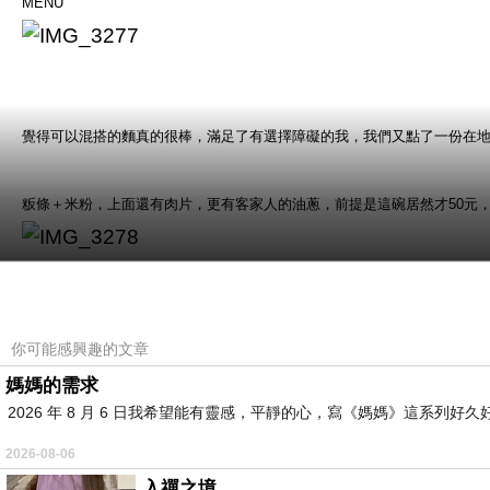
MENU
覺得可以混搭的麵真的很棒，滿足了有選擇障礙的我，我們又點了一份在
粄條＋米粉，上面還有肉片，更有客家人的油蔥，前提是這碗居然才
50
元
店家把小菜放在一起了
你可能感興趣的文章
媽媽的需求
2026 年 8 月 6 日我希望能有靈感，平靜的心，寫《媽媽》這系
2026-08-06
我其實不太愛油蔥，但他們家的油蔥我可以
入禪之境