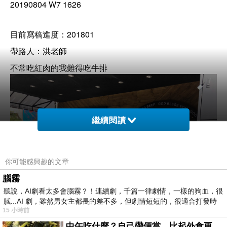
20190804 W7 1626
201801
目前寫稿進度：
帶路人：洪老師
不常吃紅肉的我難得吃牛排
繼續閱讀
你可能感興趣的文章
腦霧
聽說，AI劇看太多會腦霧？！連續劇，千篇一律劇情，一樣的狗血，很
膩...AI 劇，雖然男女主都長的差不多，但劇情短短的，很適合打發時
15 小時前
中午吃什麼？自己帶便當，比起外食更健康-夏季日常。(舞動馬尾廚房)