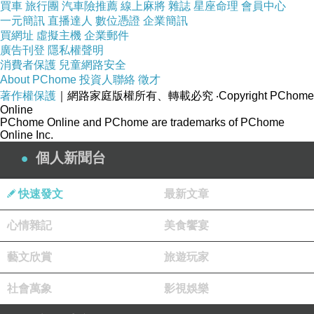
買車
旅行團
汽車險推薦
線上麻將
雜誌
星座命理
會員中心
一元簡訊
直播達人
數位憑證
企業簡訊
背面有可以加點的項目
買網址
虛擬主機
企業郵件
廣告刊登
隱私權聲明
消費者保護
兒童網路安全
About PChome
投資人聯絡
徵才
著作權保護
｜網路家庭版權所有、轉載必究
‧Copyright PChome
Online
PChome Online and PChome are trademarks of PChome
Online Inc.
個人新聞台
快速發文
最新文章
心情雜記
美食饗宴
藝文欣賞
旅遊玩家
社會萬象
影視娛樂
旁邊的青菜意外的多，還有一點的白飯