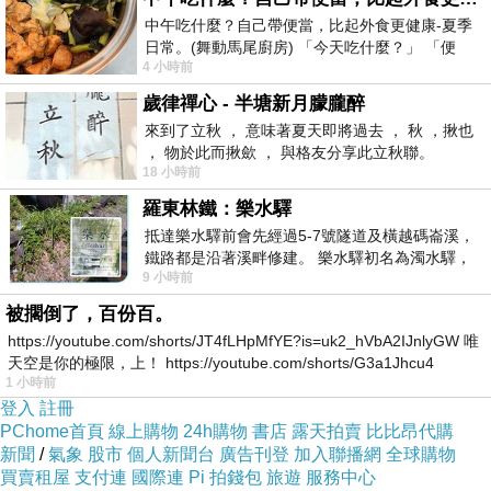
中午吃什麼？自己帶便當，比起外食更健康-夏季
日常。(舞動馬尾廚房) 「今天吃什麼？」 「便
4 小時前
當？麵？還是炒飯？」 每天都在選擇
MENU
歲律禪心 - 半塘新月朦朧醉
來到了立秋 ， 意味著夏天即將過去 ， 秋 ，揪也
， 物於此而揪歛 ， 與格友分享此立秋聯。
18 小時前
羅東林鐵：樂水驛
抵達樂水驛前會先經過5-7號隧道及橫越碼崙溪，
鐵路都是沿著溪畔修建。 樂水驛初名為濁水驛，
9 小時前
但因與臺鐵集集線車站同名，於1953
被擱倒了，百份百。
https://youtube.com/shorts/JT4fLHpMfYE?is=uk2_hVbA2IJnlyGW 唯
天空是你的極限，上！ https://youtube.com/shorts/G3a1Jhcu4
1 小時前
登入
註冊
PChome首頁
線上購物
24h購物
書店
露天拍賣
比比昂代購
新聞
/
氣象
股市
個人新聞台
廣告刊登
加入聯播網
全球購物
買賣租屋
支付連
國際連
Pi 拍錢包
旅遊
服務中心