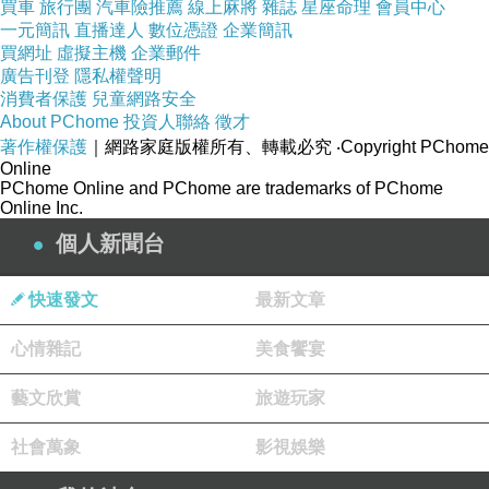
買車
旅行團
汽車險推薦
線上麻將
雜誌
星座命理
會員中心
一元簡訊
直播達人
數位憑證
企業簡訊
買網址
虛擬主機
企業郵件
廣告刊登
隱私權聲明
消費者保護
兒童網路安全
About PChome
投資人聯絡
徵才
著作權保護
｜網路家庭版權所有、轉載必究
‧Copyright PChome
Online
PChome Online and PChome are trademarks of PChome
Online Inc.
個人新聞台
快速發文
最新文章
他們家讓我推的另一原因是湯頭，吃了不會讓人覺得有負
擔，少數讓我喜歡的湯頭
心情雜記
美食饗宴
藝文欣賞
旅遊玩家
社會萬象
影視娛樂