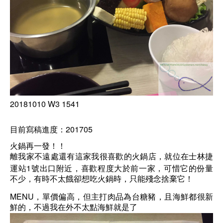
20181010 W3 1541
201705
目前寫稿進度：
火鍋再一發！！
離我家不遠處還有這家我很喜歡的火鍋店，就位在士林捷
1
運站
號出口附近，喜歡程度大於前一家，可惜它的份量
不少，有時不太餓卻想吃火鍋時，只能殘念捨棄它！
MENU
，單價偏高，但主打肉品為台糖豬，且海鮮都很新
鮮的，不過我在外不太點海鮮就是了