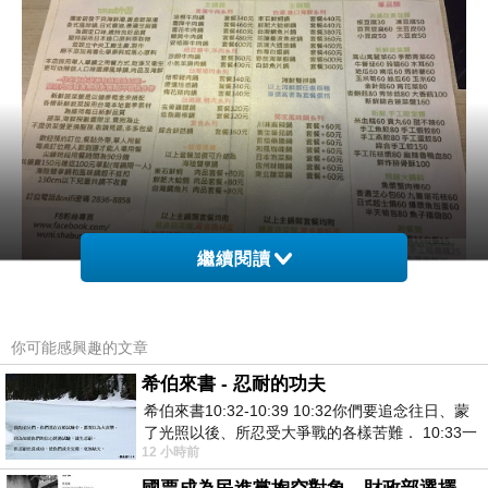
繼續閱讀
你可能感興趣的文章
希伯來書 - 忍耐的功夫
不同於其他小火鍋店，他們家的碗偏大，可以吃個過
希伯來書10:32-10:39 10:32你們要追念往日、蒙
癮？！！
了光照以後、所忍受大爭戰的各樣苦難． 10:33一
12 小時前
面被毀謗、遭患難、成了戲景、叫眾人