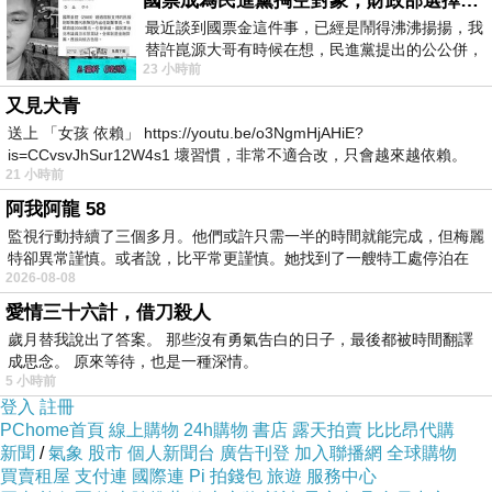
國票成為民進黨掏空對象，財政部選擇性失憶
最近談到國票金這件事，已經是鬧得沸沸揚揚，我
替許崑源大哥有時候在想，民進黨提出的公公併，
23 小時前
其實就是想要國庫通黨庫，鬧出最大的醜
又見犬青
送上 「女孩 依賴」 https://youtu.be/o3NgmHjAHiE?
is=CCvsvJhSur12W4s1 壞習慣，非常不適合改，只會越來越依賴。
21 小時前
我害怕的
阿我阿龍 58
監視行動持續了三個多月。他們或許只需一半的時間就能完成，但梅麗
特卻異常謹慎。或者說，比平常更謹慎。她找到了一艘特工處停泊在
2026-08-08
愛情三十六計，借刀殺人
歲月替我說出了答案。 那些沒有勇氣告白的日子，最後都被時間翻譯
成思念。 原來等待，也是一種深情。
蔬菜盤也不讓人失望，不過有時是進口高麗菜，個人不愛
5 小時前
登入
註冊
PChome首頁
線上購物
24h購物
書店
露天拍賣
比比昂代購
新聞
/
氣象
股市
個人新聞台
廣告刊登
加入聯播網
全球購物
買賣租屋
支付連
國際連
Pi 拍錢包
旅遊
服務中心